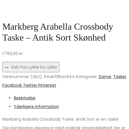
Bel
Stilfuld
One
Komfort
Cappa
til
Markberg Arabella Crossbody
Skuldertaske
Efteråret
Taske – Antik Sort Skønhed
på
tilbud!
1.799,00
kr.
Køb hos Lykke by Lykke
Varenummer (SKU):
64abf96ac644
Kategorier:
Dame
,
Tasker
Share
Facebook
Twitter
Pinterest
Beskrivelse
Yderligere information
Markberg Arabella Crossbody Taske. Antik Sort er en taske.
Der kombinerer elegance med praktisk anvendelighed. Her er