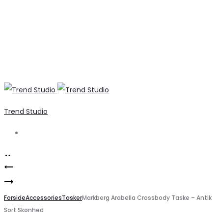
Trend Studio
Search
Product
Pavement
navigation
Mads
Beatrice
Nørgaard
Forside
Støvler
Accessories
Tasker
Markberg Arabella Crossbody Taske – Antik
Sort Skønhed
–
–