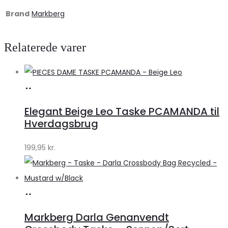
Brand
Markberg
Relaterede varer
Køb
hos
Elegant Beige Leo Taske PCAMANDA til
Klædeskabet.dk
Hverdagsbrug
199,95
kr.
Køb
hos
Markberg Darla Genanvendt
Lykke