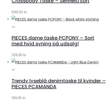
Crossbody Taske – Sennep/Sort
by
699,00
kr.
Lykke
Køb
hos
PIECES dame taske PCPONY – Sort
Klædeskabet.dk
med hvid syning på udsalg!
329,95
kr.
Køb
hos
Trendy lyseblå denimtaske til kvinder –
Klædeskabet.dk
PIECES PCAMANDA
199,95
kr.