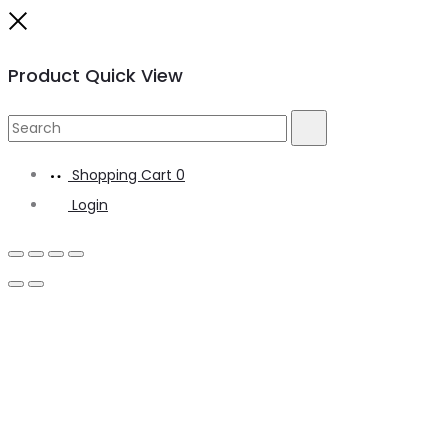
Close
Product Quick View
Search
Search
for:
Shopping Cart
0
Login