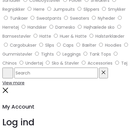
Sandaler
Cowboystøvler
Poloer
Sneakers
Regnjakker
Herre
Jumpsuits
Slippers
Smykker
Tunikaer
Sweatpants
Sweaters
Nyheder
Herretøj
Handsker
Damesko
Højhælede sko
Bamsestøvler
Hatte
Huer & Hatte
Halstørklæder
Cargobukser
Slips
Caps
Bælter
Hoodies
Gummistøvler
Tights
Leggings
Tank Tops
Chinos
Undertøj
Sko & Støvler
Accessories
Tøj
Search
Reset
View more
Close
My Account
Log ind