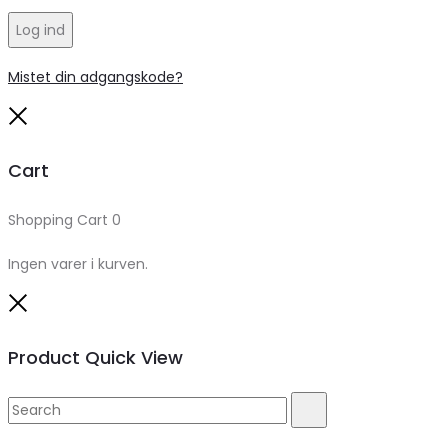
Log ind
Mistet din adgangskode?
Close
Cart
Shopping Cart
0
Ingen varer i kurven.
Close
Product Quick View
Search
Search
for: