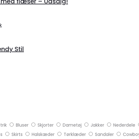
 med flæser – Udsalg!
endy Stil
trik
Bluser
Skjorter
Dametøj
Jakker
Nederdele
ts
Skirts
Halskæder
Tørklæder
Sandaler
Cowboy