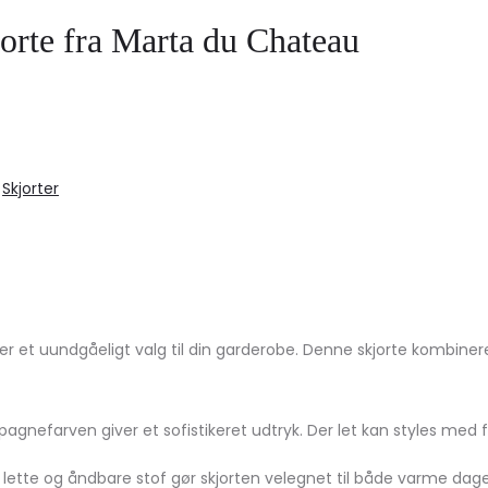
rte fra Marta du Chateau
,
Skjorter
 uundgåeligt valg til din garderobe. Denne skjorte kombinerer s
pagnefarven giver et sofistikeret udtryk. Der let kan styles med fo
t lette og åndbare stof gør skjorten velegnet til både varme dag