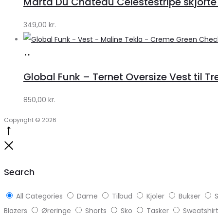
Marta Du Chateau Celestestripe skjorte
Klædeskabet.dk
349,00
kr.
Køb
hos
Global Funk – Ternet Oversize Vest til Tr
Lykke
by
850,00
kr.
Lykke
Copyright © 2026
Go
to
Close
top
Search
All Categories
Dame
Tilbud
Kjoler
Bukser
S
Blazers
Øreringe
Shorts
Sko
Tasker
Sweatshir