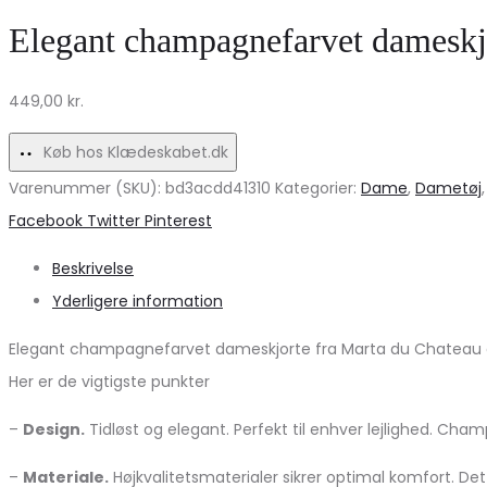
T-
–
Elegant champagnefarvet dameskjo
shirt
Fango
til
fra
449,00
kr.
kvinder
Marta
–
du
Køb hos Klædeskabet.dk
Elegance
Chateau
Varenummer (SKU):
bd3acdd41310
Kategorier:
Dame
,
Dametøj
og
Share
Facebook
Twitter
Pinterest
stil!
Beskrivelse
Yderligere information
Elegant champagnefarvet dameskjorte fra Marta du Chateau er et
Her er de vigtigste punkter
–
Design.
Tidløst og elegant. Perfekt til enhver lejlighed. Cham
–
Materiale.
Højkvalitetsmaterialer sikrer optimal komfort. De