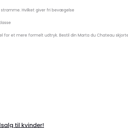
 stramme. Hvilket giver fri bevægelse
klasse
l for et mere formelt udtryk. Bestil din Marta du Chateau skjort
alg til kvinder!