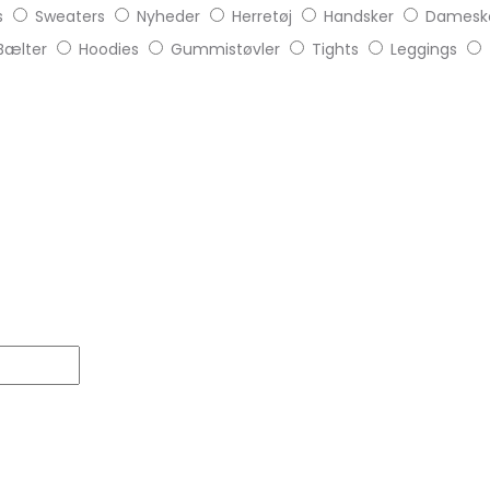
s
Sweaters
Nyheder
Herretøj
Handsker
Damesk
Bælter
Hoodies
Gummistøvler
Tights
Leggings