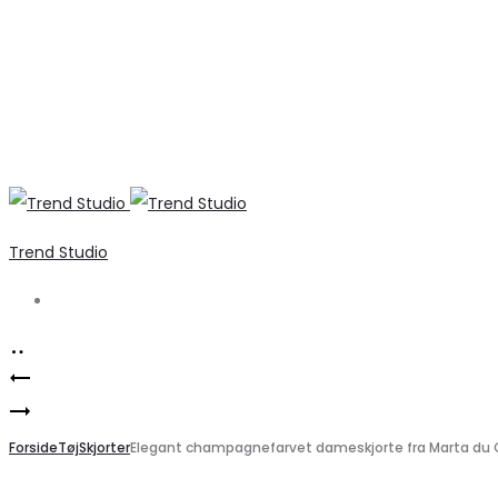
Trend Studio
Search
Product
Elegant
navigation
Marta
striksæt
Du
Forside
til
Tøj
Skjorter
Elegant champagnefarvet dameskjorte fra Marta du
Château
kvinder