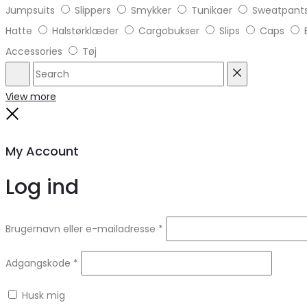
Jumpsuits
Slippers
Smykker
Tunikaer
Sweatpant
Hatte
Halstørklæder
Cargobukser
Slips
Caps
Accessories
Tøj
Search
Reset
View more
Close
My Account
Log ind
Brugernavn eller e-mailadresse
*
Adgangskode
*
Husk mig