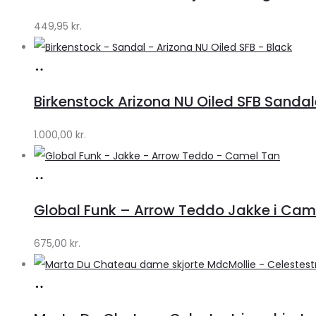
Klædeskabet.dk
449,95
kr.
Køb
hos
Birkenstock Arizona NU Oiled SFB Sandale
Lykke
by
1.000,00
kr.
Lykke
Køb
hos
Global Funk – Arrow Teddo Jakke i Camel
Lykke
by
675,00
kr.
Lykke
Køb
hos