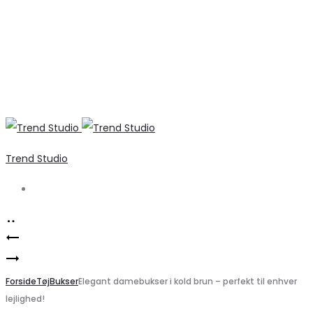
Trend Studio
Search
Product
Marta
navigation
Sød
du
Vero
Forside
Chateau
Tøj
Bukser
Elegant damebukser i kold brun – perfekt til enhver
lejlighed!
Moda
guldkæde