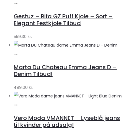
Køb
hos
Gestuz – Rifa GZ Puff Kjole – Sort –
Lykke
Elegant Festkjole Tilbud
by
559,30
kr.
Lykke
Køb
hos
Marta Du Chateau Emma Jeans D –
Klædeskabet.dk
Denim Tilbud!
499,00
kr.
Køb
hos
Vero Moda VMANNET – Lyseblå jeans
Klædeskabet.dk
til kvinder på udsalg!