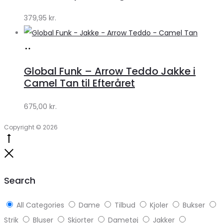
379,95
kr.
Køb
hos
Global Funk – Arrow Teddo Jakke i
Lykke
Camel Tan til Efteråret
by
675,00
kr.
Lykke
Copyright © 2026
Go
to
Close
top
Search
All Categories
Dame
Tilbud
Kjoler
Bukser
Strik
Bluser
Skjorter
Dametøj
Jakker