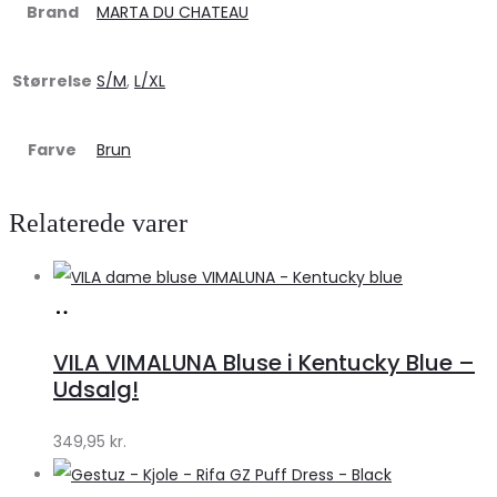
Brand
MARTA DU CHATEAU
Størrelse
S/M
,
L/XL
Farve
Brun
Relaterede varer
Køb
hos
VILA VIMALUNA Bluse i Kentucky Blue –
Klædeskabet.dk
Udsalg!
349,95
kr.