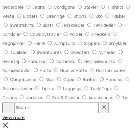
Nederdele
Jeans
Cardigans
Støvler
T-shirts
Veste
Blazers
Øreringe
Shorts
Sko
Tasker
Sweatshirts
Skirts
Halskæder
Tørklæder
Sandaler
Cowboystøvler
Poloer
Sneakers
Regnjakker
Herre
Jumpsuits
Slippers
Smykker
Tunikaer
Sweatpants
Sweaters
Nyheder
Herretøj
Handsker
Damesko
Højhælede sko
Bamsestøvler
Hatte
Huer & Hatte
Halstørklæder
Cargobukser
Slips
Caps
Bælter
Hoodies
Gummistøvler
Tights
Leggings
Tank Tops
Chinos
Undertøj
Sko & Støvler
Accessories
Tøj
Search
Reset
View more
Close