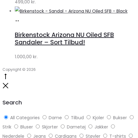
499,00
kr.
Køb
hos
Birkenstock Arizona NU Oiled SFB
Lykke
Sandaler – Sort Tilbud!
by
1.000,00
kr.
Lykke
Copyright © 2026
Go
to
Close
top
Search
All Categories
Dame
Tilbud
Kjoler
Bukser
Strik
Bluser
Skjorter
Dametøj
Jakker
Nederdele
Jeans
Cardigans
Støvler
T-shirts