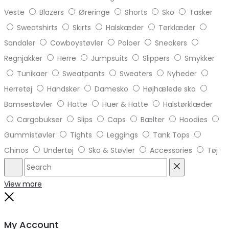
Veste
Blazers
Øreringe
Shorts
Sko
Tasker
Sweatshirts
Skirts
Halskæder
Tørklæder
Sandaler
Cowboystøvler
Poloer
Sneakers
Regnjakker
Herre
Jumpsuits
Slippers
Smykker
Tunikaer
Sweatpants
Sweaters
Nyheder
Herretøj
Handsker
Damesko
Højhælede sko
Bamsestøvler
Hatte
Huer & Hatte
Halstørklæder
Cargobukser
Slips
Caps
Bælter
Hoodies
Gummistøvler
Tights
Leggings
Tank Tops
Chinos
Undertøj
Sko & Støvler
Accessories
Tøj
Search
Reset
View more
Close
My Account