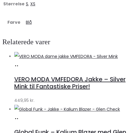
Størrelse
S
,
XS
Farve
Blå
Relaterede varer
Køb
hos
VERO MODA VMFEDORA Jakke – Silver
Klædeskabet.dk
Mink til Fantastiske Priser!
449,95
kr.
Køb
hos
Global Funk – Kalium Blazer med Glen