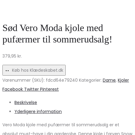
klassisk
brun
skjorte
–
til
perfekt
Sød Vero Moda kjole med
kvinder
til
pufærmer til sommerudsalg!
–
enhver
Salmone2194
lejlighed!
379,95
kr.
tilbud!
Køb hos Klædeskabet.dk
Varenummer (SKU):
fdcd64e79240
Kategorier:
Dame
,
Kjoler
Share
Facebook
Twitter
Pinterest
Beskrivelse
Yderligere information
Vero Moda kjole med pufærmer til sommerudsalg er et
absolut must-have i din garderobe. Denne kjole i farven Snow