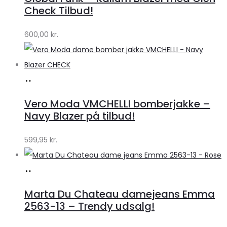
Lykke
Check Tilbud!
by
600,00
kr.
Lykke
Køb
hos
Vero Moda VMCHELLI bomberjakke –
Klædeskabet.dk
Navy Blazer på tilbud!
599,95
kr.
Køb
hos
Marta Du Chateau damejeans Emma
Klædeskabet.dk
2563-13 – Trendy udsalg!