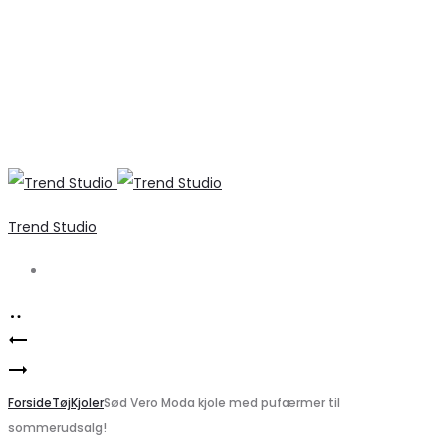
Trend Studio
Search
Product
Elegant
navigation
Marta
damebukser
du
Forside
i
Tøj
Kjoler
Sød Vero Moda kjole med pufærmer til
sommerudsalg!
Chateau
kold