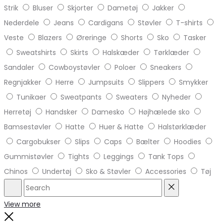
Strik
Bluser
Skjorter
Dametøj
Jakker
Nederdele
Jeans
Cardigans
Støvler
T-shirts
Veste
Blazers
Øreringe
Shorts
Sko
Tasker
Sweatshirts
Skirts
Halskæder
Tørklæder
Sandaler
Cowboystøvler
Poloer
Sneakers
Regnjakker
Herre
Jumpsuits
Slippers
Smykker
Tunikaer
Sweatpants
Sweaters
Nyheder
Herretøj
Handsker
Damesko
Højhælede sko
Bamsestøvler
Hatte
Huer & Hatte
Halstørklæder
Cargobukser
Slips
Caps
Bælter
Hoodies
Gummistøvler
Tights
Leggings
Tank Tops
Chinos
Undertøj
Sko & Støvler
Accessories
Tøj
Search
Reset
View more
Close