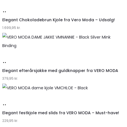
Køb
hos
Elegant Chokoladebrun Kjole fra Vero Moda – Udsalg!
1.699,95
Klædeskabet.dk
kr.
Køb
hos
Elegant efterårsjakke med guldknapper fra VERO MODA
379,95
Klædeskabet.dk
kr.
Køb
hos
Elegant festkjole med slids fra VERO MODA – Must-have!
229,95
Klædeskabet.dk
kr.