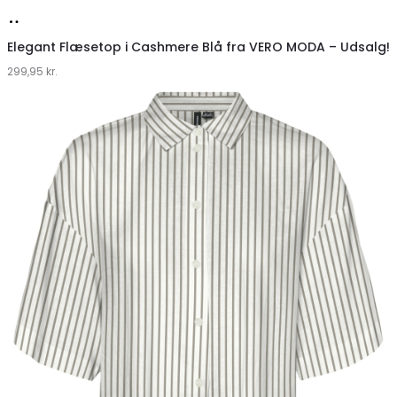
Køb
hos
Elegant Flæsetop i Cashmere Blå fra VERO MODA – Udsalg!
299,95
Klædeskabet.dk
kr.