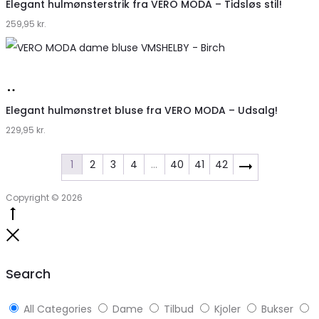
hos
Elegant hulmønsterstrik fra VERO MODA – Tidsløs stil!
259,95
Klædeskabet.dk
kr.
Køb
hos
Elegant hulmønstret bluse fra VERO MODA – Udsalg!
229,95
Klædeskabet.dk
kr.
1
2
3
4
…
40
41
42
Copyright © 2026
Go
to
Close
top
Search
All Categories
Dame
Tilbud
Kjoler
Bukser