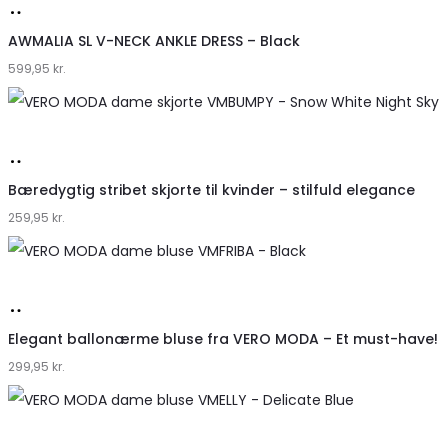
Køb
hos
AWMALIA SL V-NECK ANKLE DRESS – Black
599,95
Klædeskabet.dk
kr.
Køb
hos
Bæredygtig stribet skjorte til kvinder – stilfuld elegance
259,95
Klædeskabet.dk
kr.
Køb
hos
Elegant ballonærme bluse fra VERO MODA – Et must-have!
299,95
Klædeskabet.dk
kr.