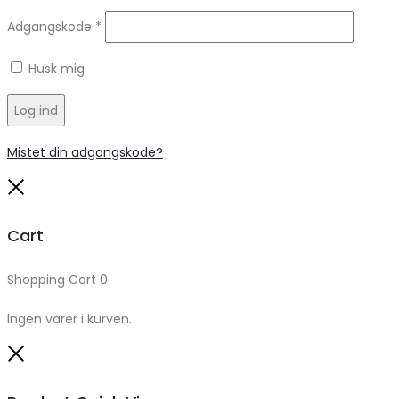
Adgangskode
*
Husk mig
Log ind
Mistet din adgangskode?
Close
Cart
Shopping Cart
0
Ingen varer i kurven.
Close