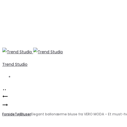
Trend Studio
Search
Product
B.YOUNG
navigation
Elegant
BYIPANE
babyfløjl
Forside
Bukser
Tøj
Bluser
Elegant ballonærme bluse fra VERO MODA – Et must-h
bukser
–