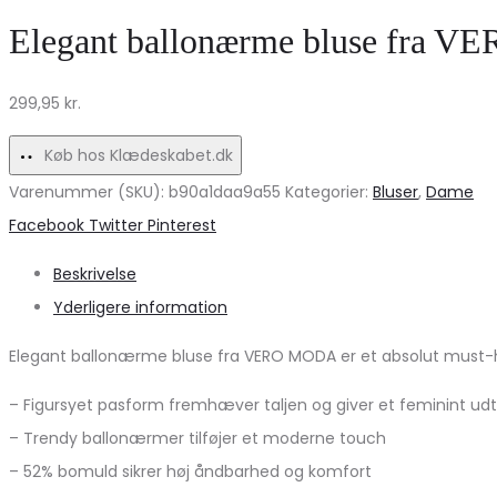
til
Elegante
Elegant ballonærme bluse fra V
hverdag
til
og
hverdag
299,95
kr.
fest
og
–
fest!
Køb hos Klædeskabet.dk
Marta
Varenummer (SKU):
b90a1daa9a55
Kategorier:
Bluser
,
Dame
du
Share
Facebook
Twitter
Pinterest
Chateau
Beskrivelse
Yderligere information
Elegant ballonærme bluse fra VERO MODA er et absolut must-have
– Figursyet pasform fremhæver taljen og giver et feminint udt
– Trendy ballonærmer tilføjer et moderne touch
– 52% bomuld sikrer høj åndbarhed og komfort