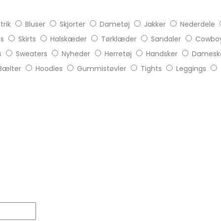
trik
Bluser
Skjorter
Dametøj
Jakker
Nederdele
ts
Skirts
Halskæder
Tørklæder
Sandaler
Cowboy
s
Sweaters
Nyheder
Herretøj
Handsker
Damesk
Bælter
Hoodies
Gummistøvler
Tights
Leggings