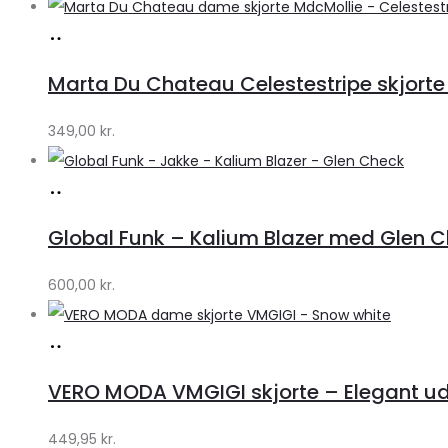
Køb
hos
Marta Du Chateau Celestestripe skjorte
Klædeskabet.dk
349,00
kr.
Køb
hos
Global Funk – Kalium Blazer med Glen C
Lykke
by
600,00
kr.
Lykke
Køb
hos
VERO MODA VMGIGI skjorte – Elegant uds
Klædeskabet.dk
449,95
kr.