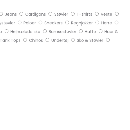
Jeans
Cardigans
Støvler
T-shirts
Veste
støvler
Poloer
Sneakers
Regnjakker
Herre
o
Højhælede sko
Bamsestøvler
Hatte
Huer &
Tank Tops
Chinos
Undertøj
Sko & Støvler