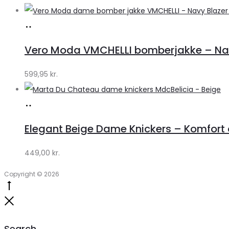
Køb
hos
Vero Moda VMCHELLI bomberjakke – Navy
Klædeskabet.dk
599,95
kr.
Køb
hos
Elegant Beige Dame Knickers – Komfort o
Klædeskabet.dk
449,00
kr.
Copyright © 2026
Go
to
Close
top
Search