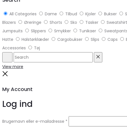
All Categories
Dame
Tilbud
Kjoler
Bukser
S
Blazers
Øreringe
Shorts
Sko
Tasker
Sweatshir
Jumpsuits
Slippers
Smykker
Tunikaer
Sweatpant
Hatte
Halstørklæder
Cargobukser
Slips
Caps
Accessories
Tøj
Search
Reset
View more
Close
My Account
Log ind
Brugernavn eller e-mailadresse
*