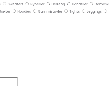
s
Sweaters
Nyheder
Herretøj
Handsker
Damesk
Bælter
Hoodies
Gummistøvler
Tights
Leggings