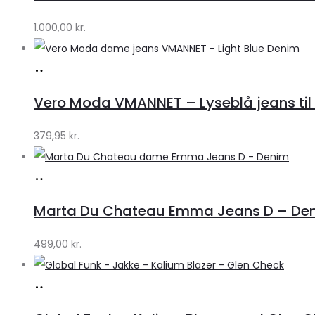
Lykke
by
1.000,00
kr.
Lykke
Køb
hos
Vero Moda VMANNET – Lyseblå jeans til 
Klædeskabet.dk
379,95
kr.
Køb
hos
Marta Du Chateau Emma Jeans D – Den
Klædeskabet.dk
499,00
kr.
Køb
hos