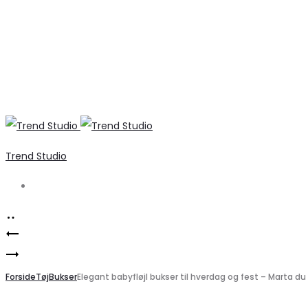
Trend Studio
Search
Product
Elegant
navigation
Marta
ballonærme
Du
Forside
bluse
Tøj
Bukser
Elegant babyfløjl bukser til hverdag og fest – Marta d
Chateau
fra