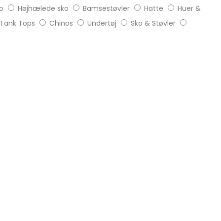
o
Højhælede sko
Bamsestøvler
Hatte
Huer &
Tank Tops
Chinos
Undertøj
Sko & Støvler