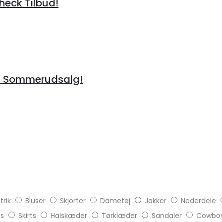
heck Tilbud!
å Sommerudsalg!
trik
Bluser
Skjorter
Dametøj
Jakker
Nederdele
ts
Skirts
Halskæder
Tørklæder
Sandaler
Cowboy