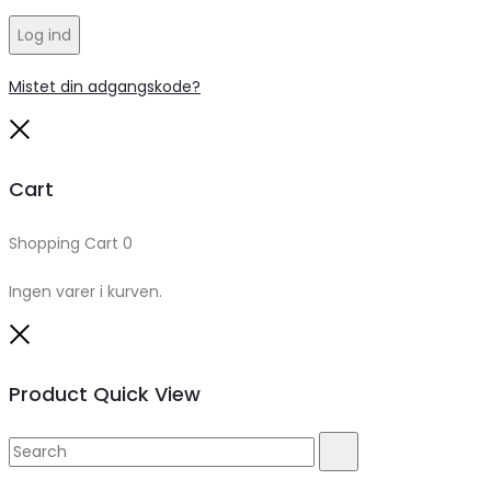
Log ind
Mistet din adgangskode?
Close
Cart
Shopping Cart
0
Ingen varer i kurven.
Close
Product Quick View
Search
Search
for: