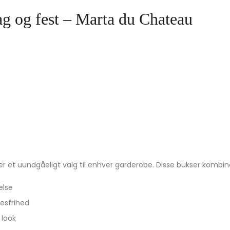
ag og fest – Marta du Chateau
er et uundgåeligt valg til enhver garderobe. Disse bukser kombine
else
esfrihed
 look