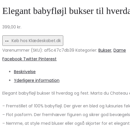
dame
VERO
Elegant babyfløjl bukser til hverd
bukser
MODA
MdcAsta
–
399,00
kr.
61357
Et
–
must-
Køb hos Klædeskabet.dk
Military
have!
Varenummer (SKU):
af5c47c7db39
Kategorier:
Bukser
,
Dame
Share
Facebook
Twitter
Pinterest
Beskrivelse
Yderligere information
Elegant babyfløjl bukser til hverdag og fest. Marta du Chateau 
– Fremstillet af 100% babyfløjl. Der giver en blød og luksuriøs føl
– Flot pasform. Der fremhæver figuren og sikrer god bevægels
– Nemme, at style med bluser eller også skjorter for et elegant