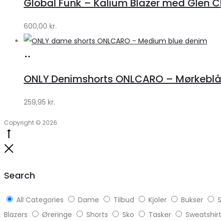
Global Funk – Kalium Blazer med Glen C
Lykke
by
600,00
kr.
Lykke
Køb
hos
ONLY Denimshorts ONLCARO – Mørkebl
Klædeskabet.dk
259,95
kr.
Copyright © 2026
Go
to
Close
top
Search
All Categories
Dame
Tilbud
Kjoler
Bukser
S
Blazers
Øreringe
Shorts
Sko
Tasker
Sweatshir