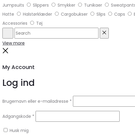
Jumpsuits
Slippers
Smykker
Tunikaer
Sweatpant
Hatte
Halstørklæder
Cargobukser
Slips
Caps
Accessories
Tøj
Search
Reset
View more
Close
My Account
Log ind
Brugernavn eller e-mailadresse
*
Adgangskode
*
Husk mig