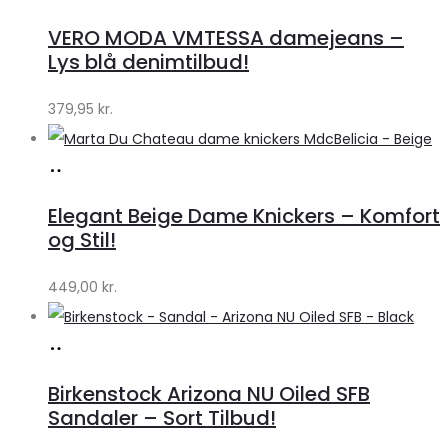
hos
VERO MODA VMTESSA damejeans –
Klædeskabet.dk
Lys blå denimtilbud!
379,95
kr.
Køb
hos
Elegant Beige Dame Knickers – Komfort
Klædeskabet.dk
og Stil!
449,00
kr.
Køb
hos
Birkenstock Arizona NU Oiled SFB
Lykke
Sandaler – Sort Tilbud!
by