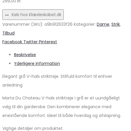
299,00
kr.
til
garderoben!
hverdag!
Køb hos Klædeskabet.dk
Varenummer (SKU):
a9b912633f26
Kategorier:
Dame
,
Strik
,
Tilbud
Share
Facebook
Twitter
Pinterest
Beskrivelse
Yderligere information
Elegant grå V-hals striktrøje. Stilfuld komfort til enhver
anledning
Marta Du Chateau V-hals striktrøje i grå er et uundgåeligt
valg til din garderobe. Den kombinerer elegance med
enestående komfort. Ideel til både hverdag og afslapning.
Vigtige detaljer om produktet.