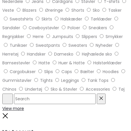
Nederdele
Jeans
Cardigans
Støvler
T-shirts
Veste
Blazers
Øreringe
Shorts
Sko
Tasker
Sweatshirts
Skirts
Halskæder
Tørklæder
Sandaler
Cowboystøvler
Poloer
Sneakers
Regnjakker
Herre
Jumpsuits
Slippers
Smykker
Tunikaer
Sweatpants
Sweaters
Nyheder
Herretøj
Handsker
Damesko
Højhælede sko
Bamsestøvler
Hatte
Huer & Hatte
Halstørklæder
Cargobukser
Slips
Caps
Bælter
Hoodies
Gummistøvler
Tights
Leggings
Tank Tops
Chinos
Undertøj
Sko & Støvler
Accessories
Tøj
Search
Reset
View more
Close