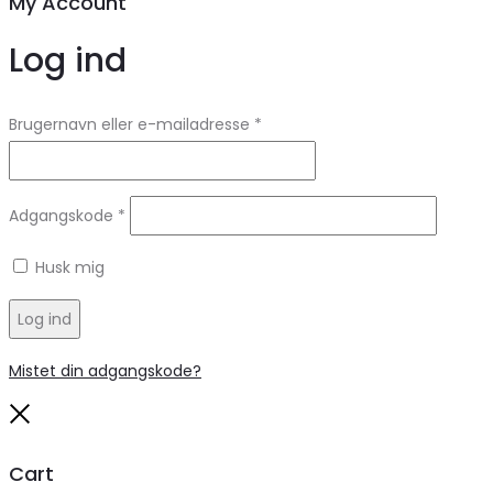
My Account
Log ind
Brugernavn eller e-mailadresse
*
Adgangskode
*
Husk mig
Log ind
Mistet din adgangskode?
Close
Cart