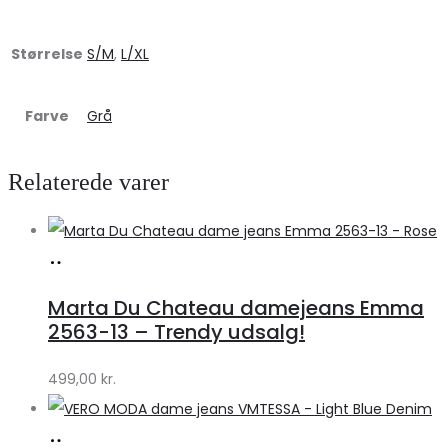
Størrelse
S/M
,
L/XL
Farve
Grå
Relaterede varer
Køb
hos
Marta Du Chateau damejeans Emma
Klædeskabet.dk
2563-13 – Trendy udsalg!
499,00
kr.
Køb