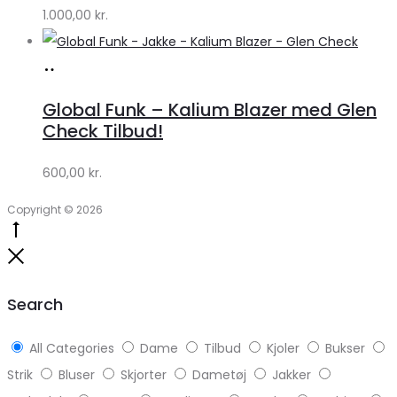
1.000,00
kr.
Lykke
Køb
hos
Global Funk – Kalium Blazer med Glen
Lykke
Check Tilbud!
by
600,00
kr.
Lykke
Copyright © 2026
Go
to
Close
top
Search
All Categories
Dame
Tilbud
Kjoler
Bukser
Strik
Bluser
Skjorter
Dametøj
Jakker