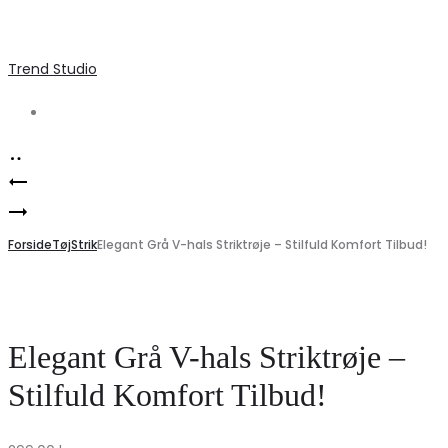
Trend Studio
Search
Product
Elegant
navigation
Stilfulde
lang
damejeans
Forside
denimlook
Tøj
Strik
Elegant Grå V-hals Striktrøje – Stilfuld Komfort Tilbud!
fra
nederdel
Marta
–
Du
et
Elegant Grå V-hals Striktrøje –
Chateau
must-
Stilfuld Komfort Tilbud!
–
have
Elegance
til