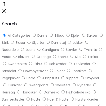
Go
to
Close
top
Search
All Categories
Dame
Tilbud
Kjoler
Bukser
Strik
Bluser
Skjorter
Dametøj
Jakker
Nederdele
Jeans
Cardigans
Støvler
T-shirts
Veste
Blazers
Øreringe
Shorts
Sko
Tasker
Sweatshirts
Skirts
Halskæder
Tørklæder
Sandaler
Cowboystøvler
Poloer
Sneakers
Regnjakker
Herre
Jumpsuits
Slippers
Smykker
Tunikaer
Sweatpants
Sweaters
Nyheder
Herretøj
Handsker
Damesko
Højhælede sko
Bamsestøvler
Hatte
Huer & Hatte
Halstørklæder