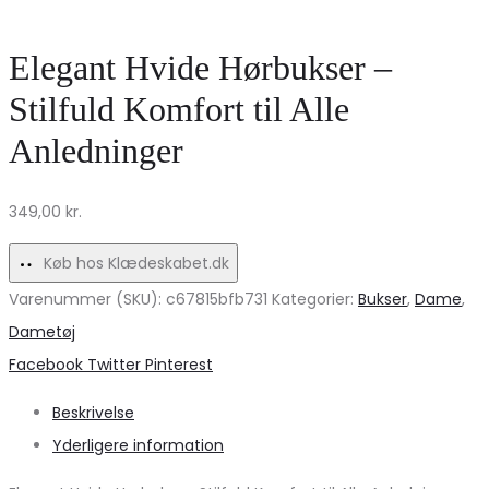
strik
VMTRINE
MdcSia
Bluse
Elegant Hvide Hørbukser –
5003
til
Stilfuld Komfort til Alle
–
Enhver
Anledninger
Cielo4345
Lejlighed
på
349,00
kr.
udsalg!
Køb hos Klædeskabet.dk
Varenummer (SKU):
c67815bfb731
Kategorier:
Bukser
,
Dame
,
Dametøj
Share
Facebook
Twitter
Pinterest
Beskrivelse
Yderligere information