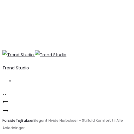
Trend Studio
Search
Product
Elegant
navigation
Marta
Snehvid
Du
Forside
VERO
Tøj
Bukser
Elegant Hvide Hørbukser – Stilfuld Komfort til Alle
Anledninger
Chateau
MODA