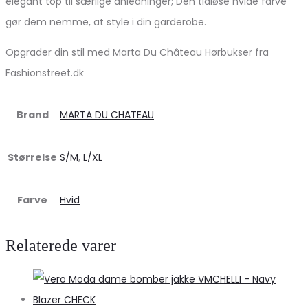
elegant top til særlige anledninger; Den tidløse hvide farve
gør dem nemme, at style i din garderobe.
Opgrader din stil med Marta Du Château Hørbukser fra
Fashionstreet.dk
Brand
MARTA DU CHATEAU
Størrelse
S/M
,
L/XL
Farve
Hvid
Relaterede varer