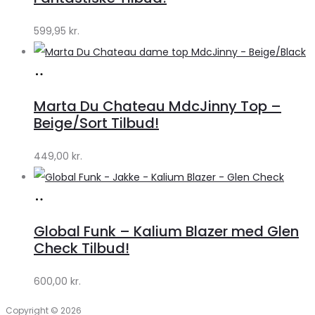
599,95
kr.
Køb
hos
Marta Du Chateau MdcJinny Top –
Klædeskabet.dk
Beige/Sort Tilbud!
449,00
kr.
Køb
hos
Global Funk – Kalium Blazer med Glen
Lykke
Check Tilbud!
by
600,00
kr.
Lykke
Copyright © 2026