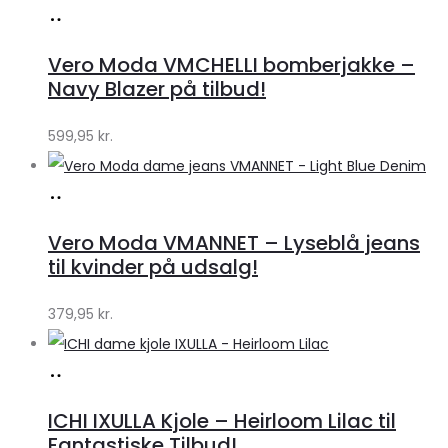
Køb
hos
Vero Moda VMCHELLI bomberjakke –
Klædeskabet.dk
Navy Blazer på tilbud!
599,95
kr.
Køb
hos
Vero Moda VMANNET – Lyseblå jeans
Klædeskabet.dk
til kvinder på udsalg!
379,95
kr.
Køb
hos
ICHI IXULLA Kjole – Heirloom Lilac til
Klædeskabet.dk
Fantastiske Tilbud!