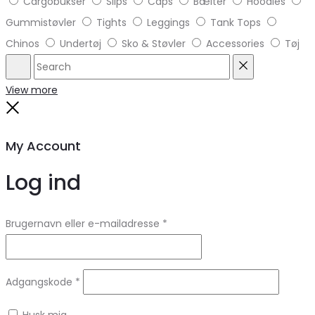
Cargobukser
Slips
Caps
Bælter
Hoodies
Gummistøvler
Tights
Leggings
Tank Tops
Chinos
Undertøj
Sko & Støvler
Accessories
Tøj
Search
Reset
View more
Close
My Account
Log ind
Brugernavn eller e-mailadresse
*
Adgangskode
*