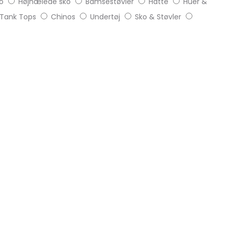
o
Højhælede sko
Bamsestøvler
Hatte
Huer &
Tank Tops
Chinos
Undertøj
Sko & Støvler