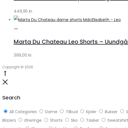
Klædeskabet.dk
449,95
kr.
Køb
hos
Marta Du Chateau Leo Shorts – Uundgåe
Klædeskabet.dk
399,00
kr.
Copyright © 2026
Go
to
Close
top
Search
All Categories
Dame
Tilbud
Kjoler
Bukser
S
Blazers
Øreringe
Shorts
Sko
Tasker
Sweatshir