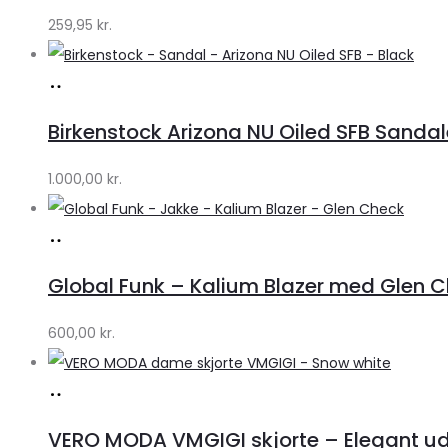
259,95
kr.
Køb
hos
Birkenstock Arizona NU Oiled SFB Sandale
Lykke
by
1.000,00
kr.
Lykke
Køb
hos
Global Funk – Kalium Blazer med Glen C
Lykke
by
600,00
kr.
Lykke
Køb
hos
VERO MODA VMGIGI skjorte – Elegant uds