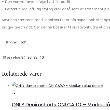
– Den varme farve tilføjer liv til dit outfit
– Perfekt til lag-på-lag styling eller også som et statement pi
Sæt den sammen med sneakers for et afslappet look eller også h
bruges året rundt. Gør denne klassiker til din favorit uanset anl
Brand
Ichi
Størrelse
34
,
36
,
38
,
40
Relaterede varer
Køb
hos
ONLY Denimshorts ONLCARO – Mørkebl
Klædeskabet.dk