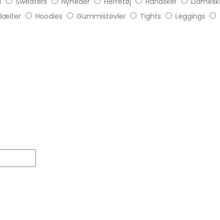
s
Sweaters
Nyheder
Herretøj
Handsker
Damesk
Bælter
Hoodies
Gummistøvler
Tights
Leggings