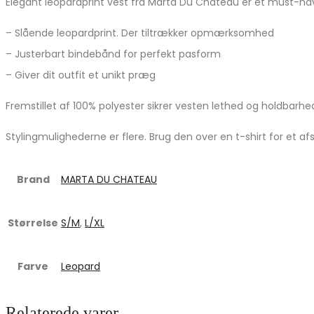
Elegant leopardprint vest fra Marta Du Chateau er et must-hav
– Slående leopardprint. Der tiltrækker opmærksomhed
– Justerbart bindebånd for perfekt pasform
– Giver dit outfit et unikt præg
Fremstillet af 100% polyester sikrer vesten lethed og holdbarhed.
Stylingmulighederne er flere. Brug den over en t-shirt for et a
Brand
MARTA DU CHATEAU
Størrelse
S/M
,
L/XL
Farve
Leopard
Relaterede varer