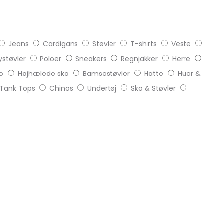
Jeans
Cardigans
Støvler
T-shirts
Veste
støvler
Poloer
Sneakers
Regnjakker
Herre
o
Højhælede sko
Bamsestøvler
Hatte
Huer &
Tank Tops
Chinos
Undertøj
Sko & Støvler