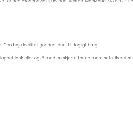
e for den modebevidste kvinde. Vesten. MdcMona 2478-C – SmallL
 Den høje kvalitet gør den ideel til dagligt brug.
fslappet look eller også med en skjorte for en mere sofistikeret 