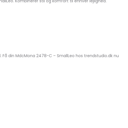
eo. Kombinerer stil og komfort til enhver lejlighed.
stil. Få din MdcMona 2478-C – SmallLeo hos trendstudio.dk nu