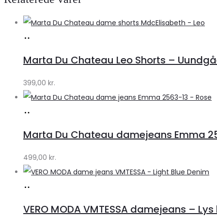
Køb
hos
Marta Du Chateau Leo Shorts – Uundgåe
Klædeskabet.dk
399,00
kr.
Køb
hos
Marta Du Chateau damejeans Emma 256
Klædeskabet.dk
499,00
kr.
Køb
hos
VERO MODA VMTESSA damejeans – Lys b
Klædeskabet.dk