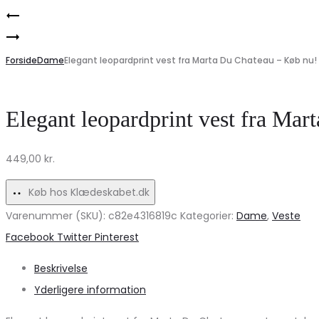
Product
Beige
navigation
Elegant
Elegante
boheme
Forside
Amanda
Dame
Elegant leopardprint vest fra Marta Du Chateau – Køb nu!
nederdel
Stiletter
til
H8-
Elegant leopardprint vest fra Ma
teenagere
615
–
–
449,00
kr.
et
Udsalg
must-
nu!
Køb hos Klædeskabet.dk
have!
Varenummer (SKU):
c82e4316819c
Kategorier:
Dame
,
Veste
Share
Facebook
Twitter
Pinterest
Beskrivelse
Yderligere information