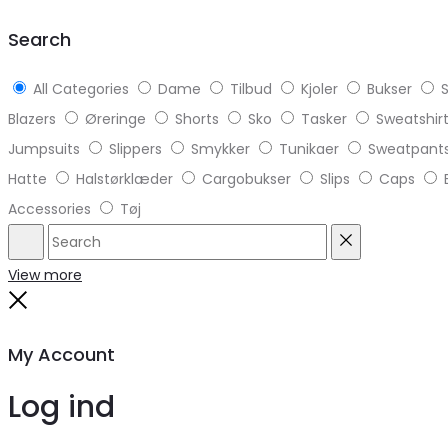
top
Search
All Categories
Dame
Tilbud
Kjoler
Bukser
S
Blazers
Øreringe
Shorts
Sko
Tasker
Sweatshir
Jumpsuits
Slippers
Smykker
Tunikaer
Sweatpant
Hatte
Halstørklæder
Cargobukser
Slips
Caps
Accessories
Tøj
Search
Reset
View more
Close
My Account
Log ind