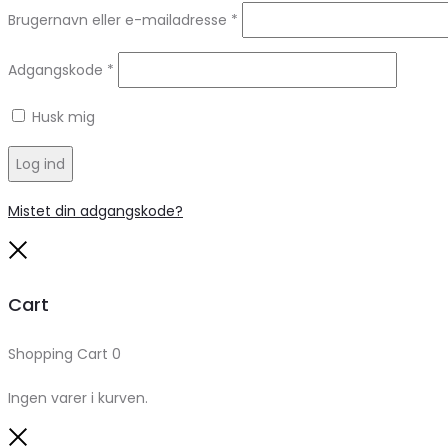
Brugernavn eller e-mailadresse
*
Adgangskode
*
Husk mig
Log ind
Mistet din adgangskode?
Close
Cart
Shopping Cart
0
Ingen varer i kurven.
Close