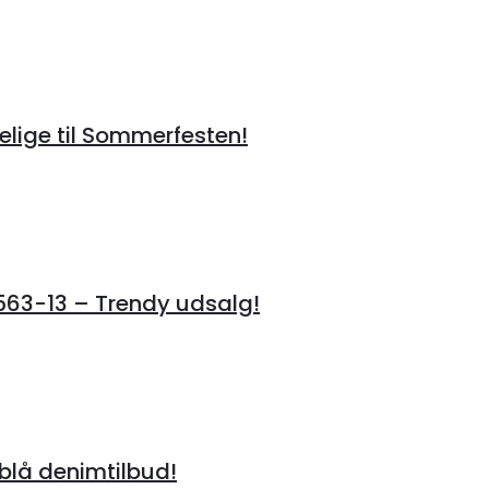
lige til Sommerfesten!
3-13 – Trendy udsalg!
lå denimtilbud!