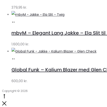
379,95
kr.
Køb
hos
mbyM – Elegant Lang Jakke – Ela Slit til
Lykke
by
1.600,00
kr.
Lykke
Køb
hos
Global Funk – Kalium Blazer med Glen C
Lykke
by
600,00
kr.
Lykke
Copyright © 2026
Go
to
Close