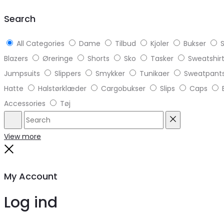
top
Search
All Categories
Dame
Tilbud
Kjoler
Bukser
S
Blazers
Øreringe
Shorts
Sko
Tasker
Sweatshir
Jumpsuits
Slippers
Smykker
Tunikaer
Sweatpant
Hatte
Halstørklæder
Cargobukser
Slips
Caps
Accessories
Tøj
Search
Reset
View more
Close
My Account
Log ind