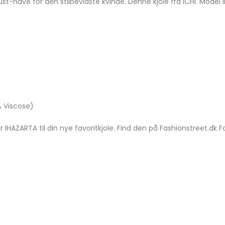
t must-have for den stilbevidste kvinde. Denne kjole fra ICHI. Mo
 Viscose)
r IHAZARTA til din nye favoritkjole. Find den på Fashionstreet.dk F