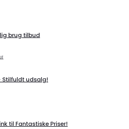
lig brug tilbud
 Stilfuldt udsalg!
til Fantastiske Priser!