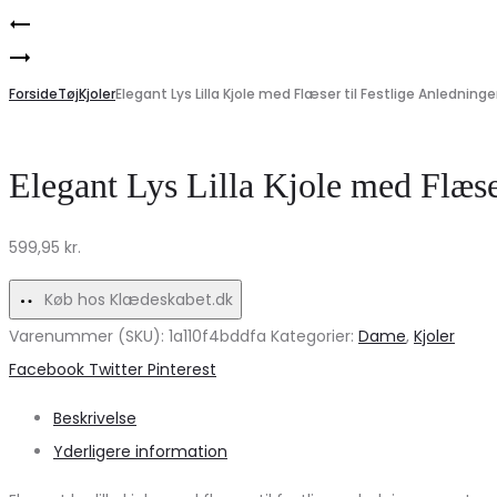
Product
VERO
navigation
Elegant
MODA
ONLY
Forside
AWPARIS
Tøj
Kjoler
Elegant Lys Lilla Kjole med Flæser til Festlige Anledninge
Damekjole
Skjorte
ONLALICA
–
Elegant Lys Lilla Kjole med Flæse
–
Birch
Perfekt
Stripes
599,95
kr.
til
Tilbud!
fest
Køb hos Klædeskabet.dk
og
Varenummer (SKU):
1a110f4bddfa
Kategorier:
Dame
,
Kjoler
hverdag
Share
Facebook
Twitter
Pinterest
Beskrivelse
Yderligere information