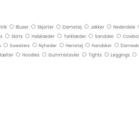
trik
Bluser
Skjorter
Dametøj
Jakker
Nederdele
ts
Skirts
Halskæder
Tørklæder
Sandaler
Cowboy
s
Sweaters
Nyheder
Herretøj
Handsker
Damesk
Bælter
Hoodies
Gummistøvler
Tights
Leggings