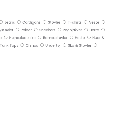
Jeans
Cardigans
Støvler
T-shirts
Veste
støvler
Poloer
Sneakers
Regnjakker
Herre
o
Højhælede sko
Bamsestøvler
Hatte
Huer &
Tank Tops
Chinos
Undertøj
Sko & Støvler