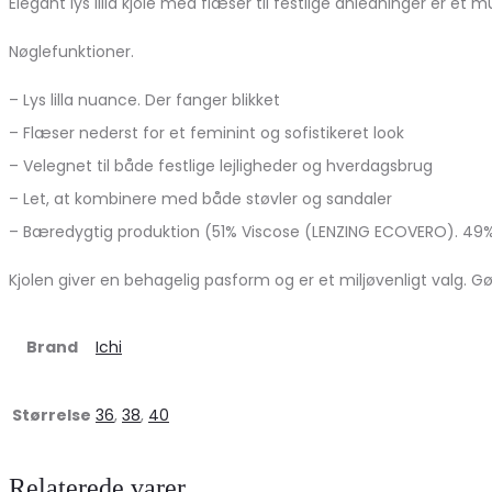
Elegant lys lilla kjole med flæser til festlige anledninger er e
Nøglefunktioner.
– Lys lilla nuance. Der fanger blikket
– Flæser nederst for et feminint og sofistikeret look
– Velegnet til både festlige lejligheder og hverdagsbrug
– Let, at kombinere med både støvler og sandaler
– Bæredygtig produktion (51% Viscose (LENZING ECOVERO). 49%
Kjolen giver en behagelig pasform og er et miljøvenligt valg. Gø
Brand
Ichi
Størrelse
36
,
38
,
40
Relaterede varer