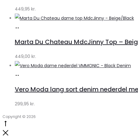
449,95
kr.
Køb
hos
Marta Du Chateau MdcJinny Top – Beige
Klædeskabet.dk
449,00
kr.
Køb
hos
Vero Moda lang sort denim nederdel med
Klædeskabet.dk
299,95
kr.
Copyright © 2026
Go
to
Close