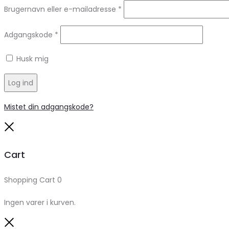
Brugernavn eller e-mailadresse
*
Adgangskode
*
Husk mig
Log ind
Mistet din adgangskode?
Close
Cart
Shopping Cart
0
Ingen varer i kurven.
Close