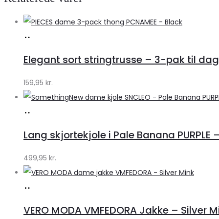
Køb
hos
Elegant sort stringtrusse – 3-pak til dag
Klædeskabet.dk
159,95
kr.
Køb
hos
Lang skjortekjole i Pale Banana PURPLE –
Klædeskabet.dk
499,95
kr.
Køb
hos
VERO MODA VMFEDORA Jakke – Silver Mink 
Klædeskabet.dk