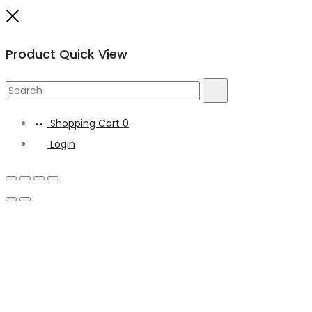
Close
Product Quick View
Search
Search
for:
Shopping Cart
0
Login