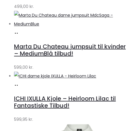
499,00
kr.
Køb
hos
Marta Du Chateau jumpsuit til kvinder
Klædeskabet.dk
– MediumBlå tilbud!
599,00
kr.
Køb
hos
ICHI IXULLA Kjole – Heirloom Lilac til
Klædeskabet.dk
Fantastiske Tilbud!
599,95
kr.