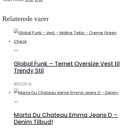
Relaterede varer
Køb
hos
Global Funk – Ternet Oversize Vest til
Lykke
Trendy Stil
by
850,00
kr.
Lykke
Køb
hos
Marta Du Chateau Emma Jeans D –
Klædeskabet.dk
Denim Tilbud!