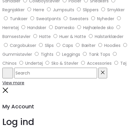
Sandaler
Cowboystøvler
Poloer
Sneakers
Regnjakker
Herre
Jumpsuits
Slippers
Smykker
Tunikaer
Sweatpants
Sweaters
Nyheder
Herretøj
Handsker
Damesko
Højhælede sko
Bamsestøvler
Hatte
Huer & Hatte
Halstørklæder
Cargobukser
Slips
Caps
Bælter
Hoodies
Gummistøvler
Tights
Leggings
Tank Tops
Chinos
Undertøj
Sko & Støvler
Accessories
Tøj
Search
Reset
View more
Close
My Account
Log ind