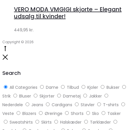
hos
VERO MODA VMGIGI skjorte – Elegant
Klædeskabet.dk
udsalg til kvinder!
449,95
kr.
Copyright © 2026
Go
to
Close
top
Search
All Categories
Dame
Tilbud
Kjoler
Bukser
Strik
Bluser
Skjorter
Dametøj
Jakker
Nederdele
Jeans
Cardigans
Støvler
T-shirts
Veste
Blazers
Øreringe
Shorts
Sko
Tasker
Sweatshirts
Skirts
Halskæder
Tørklæder