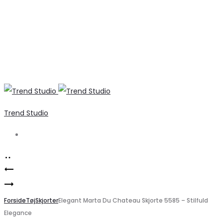
Trend Studio
Search
Product
Elegante
navigation
VERO
sorte
MODA
Forside
støvler
Tøj
Skjorter
Elegant Marta Du Chateau Skjorte 5585 – Stilfuld
Elegance
VMSHELBY
til