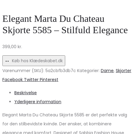
T-
kvinder
shirt
–
Elegant Marta Du Chateau
–
Margot
Skjorte 5585 – Stilfuld Elegance
Elegant
1128
og
på
399,00
kr.
alsidig
tilbud!
til
Køb hos Klædeskabet.dk
kvinder!
Varenummer (SKU):
5a2cbfb3db7c
Kategorier:
Dame
,
Skjorter
Share
Facebook
Twitter
Pinterest
Beskrivelse
Yderligere information
Elegant Marta Du Chateau Skjorte 5585 er det perfekte valg
for den stilbevidste kvinde. Der ønsker, at kombinere
elegance med komfort. Designet af Sabbia Fashion House