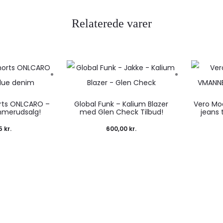
Relaterede varer
rts ONLCARO –
Global Funk – Kalium Blazer
Vero Mo
mmerudsalg!
med Glen Check Tilbud!
jeans 
95
kr.
600,00
kr.