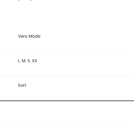
Vero Moda
L
,
M
,
S
,
XS
Sort