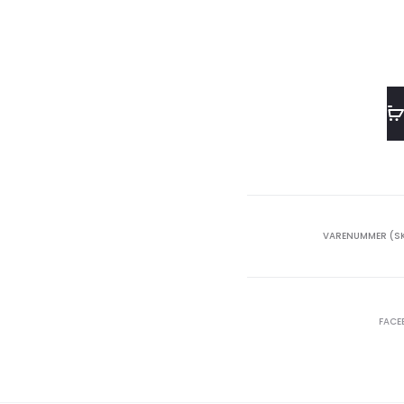
VARENUMMER (S
SHARE
FACE