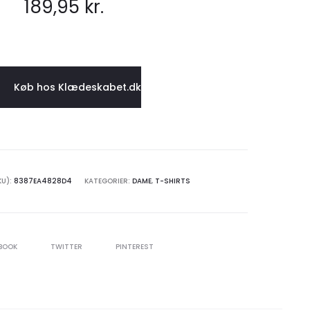
189,95
kr.
ELEGANCE
TILBUD!
Køb hos Klædeskabet.dk
KU):
8387EA4828D4
KATEGORIER:
DAME
,
T-SHIRTS
BOOK
TWITTER
PINTEREST