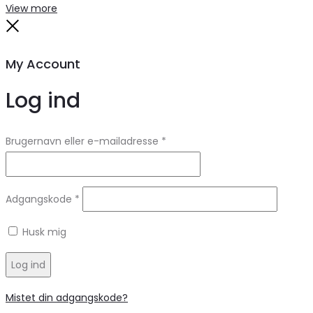
Search
Reset
View more
Close
My Account
Log ind
Brugernavn eller e-mailadresse
*
Adgangskode
*
Husk mig
Log ind
Mistet din adgangskode?