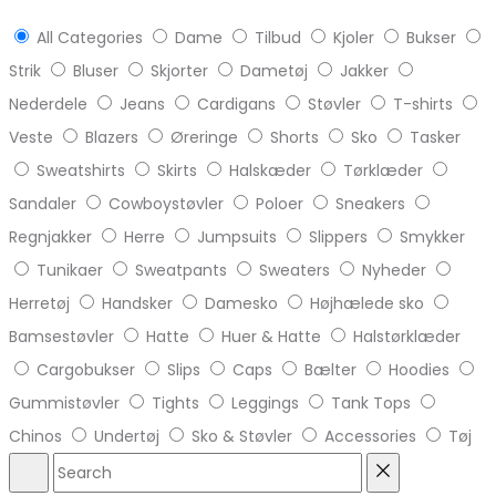
All Categories
Dame
Tilbud
Kjoler
Bukser
Strik
Bluser
Skjorter
Dametøj
Jakker
Nederdele
Jeans
Cardigans
Støvler
T-shirts
Veste
Blazers
Øreringe
Shorts
Sko
Tasker
Sweatshirts
Skirts
Halskæder
Tørklæder
Sandaler
Cowboystøvler
Poloer
Sneakers
Regnjakker
Herre
Jumpsuits
Slippers
Smykker
Tunikaer
Sweatpants
Sweaters
Nyheder
Herretøj
Handsker
Damesko
Højhælede sko
Bamsestøvler
Hatte
Huer & Hatte
Halstørklæder
Cargobukser
Slips
Caps
Bælter
Hoodies
Gummistøvler
Tights
Leggings
Tank Tops
Chinos
Undertøj
Sko & Støvler
Accessories
Tøj