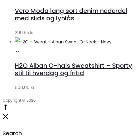
hos
Vero Moda lang sort denim nederdel
Klædeskabet.dk
med slids og lynlås
299,95
kr.
Køb
hos
H2O Alban O-hals Sweatshirt – Sporty
Lykke
stil til hverdag og fritid
by
600,00
kr.
Lykke
Copyright © 2026
Go
to
Close
top
Search