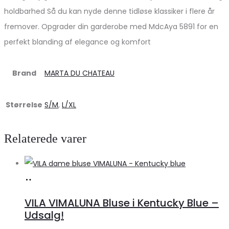
holdbarhed Så du kan nyde denne tidløse klassiker i flere år
fremover. Opgrader din garderobe med MdcAya 5891 for en
perfekt blanding af elegance og komfort
Brand
MARTA DU CHATEAU
Størrelse
S/M
,
L/XL
Relaterede varer
Køb
hos
VILA VIMALUNA Bluse i Kentucky Blue –
Klædeskabet.dk
Udsalg!