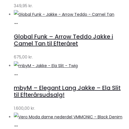
349,95
kr.
Køb
hos
Global Funk – Arrow Teddo Jakke i
Lykke
Camel Tan til Efteråret
by
675,00
kr.
Lykke
Køb
hos
mbyM – Elegant Lang Jakke – Ela Slit
Lykke
til Efterårsudsalg!
by
1.600,00
kr.
Lykke
Køb