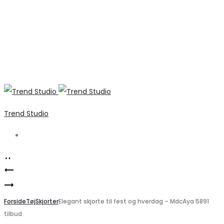
Trend Studio
Search
Product
Elegant
navigation
Marta
Sort
du
Forside
Blondebluse
Tøj
Skjorter
Elegant skjorte til fest og hverdag – MdcAya 5891
tilbud
Chateau
til