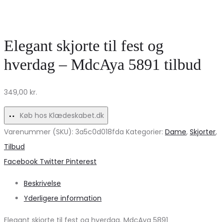
skjorte
Kvinder
MdcCanelle
–
–
VERO
Elegant skjorte til fest og
Pink49
MODA
hverdag – MdcAya 5891 tilbud
på
VMEDA
udsalg!
349,00
kr.
Køb hos Klædeskabet.dk
Varenummer (SKU):
3a5c0d018fda
Kategorier:
Dame
,
Skjorter
,
Tilbud
Share
Facebook
Twitter
Pinterest
Beskrivelse
Yderligere information
Elegant skjorte til fest og hverdag. MdcAya 5891