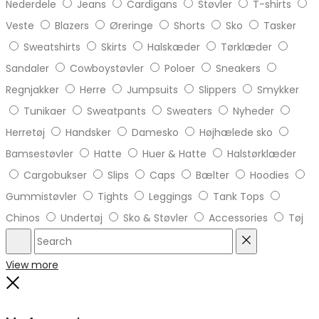
Nederdele
Jeans
Cardigans
Støvler
T-shirts
Veste
Blazers
Øreringe
Shorts
Sko
Tasker
Sweatshirts
Skirts
Halskæder
Tørklæder
Sandaler
Cowboystøvler
Poloer
Sneakers
Regnjakker
Herre
Jumpsuits
Slippers
Smykker
Tunikaer
Sweatpants
Sweaters
Nyheder
Herretøj
Handsker
Damesko
Højhælede sko
Bamsestøvler
Hatte
Huer & Hatte
Halstørklæder
Cargobukser
Slips
Caps
Bælter
Hoodies
Gummistøvler
Tights
Leggings
Tank Tops
Chinos
Undertøj
Sko & Støvler
Accessories
Tøj
Search
Reset
View more
Close