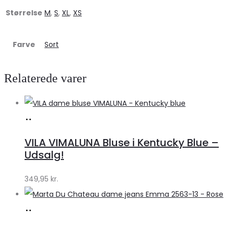
Størrelse
M
,
S
,
XL
,
XS
Farve
Sort
Relaterede varer
Køb
hos
VILA VIMALUNA Bluse i Kentucky Blue –
Klædeskabet.dk
Udsalg!
349,95
kr.
Køb
hos