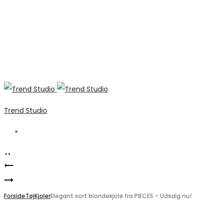
Trend Studio
Search
Product
Dina
navigation
Elegant
dame
VILA
Forside
støvler
Tøj
Kjoler
Elegant sort blondekjole fra PIECES – Udsalg nu!
Festkjole
6398A