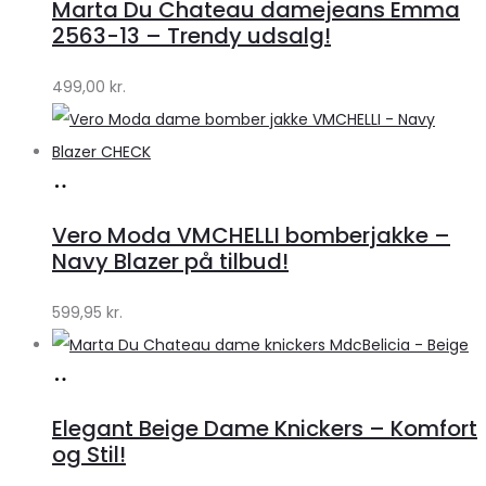
Marta Du Chateau damejeans Emma
Klædeskabet.dk
2563-13 – Trendy udsalg!
499,00
kr.
Køb
hos
Vero Moda VMCHELLI bomberjakke –
Klædeskabet.dk
Navy Blazer på tilbud!
599,95
kr.
Køb
hos
Elegant Beige Dame Knickers – Komfort
Klædeskabet.dk
og Stil!