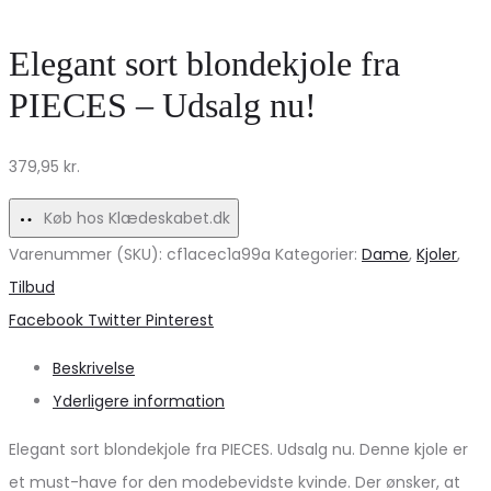
Elegant sort blondekjole fra
PIECES – Udsalg nu!
379,95
kr.
Køb hos Klædeskabet.dk
Varenummer (SKU):
cf1acec1a99a
Kategorier:
Dame
,
Kjoler
,
Tilbud
Share
Facebook
Twitter
Pinterest
Beskrivelse
Yderligere information
Elegant sort blondekjole fra PIECES. Udsalg nu. Denne kjole er
et must-have for den modebevidste kvinde. Der ønsker, at