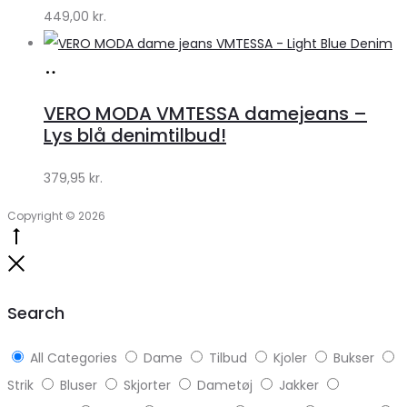
449,00
kr.
Køb
hos
VERO MODA VMTESSA damejeans –
Klædeskabet.dk
Lys blå denimtilbud!
379,95
kr.
Copyright © 2026
Go
to
Close
top
Search
All Categories
Dame
Tilbud
Kjoler
Bukser
Strik
Bluser
Skjorter
Dametøj
Jakker