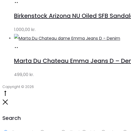
Køb
hos
Birkenstock Arizona NU Oiled SFB Sandale
Lykke
by
1.000,00
kr.
Lykke
Køb
hos
Marta Du Chateau Emma Jeans D – Den
Klædeskabet.dk
499,00
kr.
Copyright © 2026
Go
to
Close
top
Search