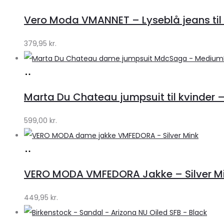
hos
Vero Moda VMANNET – Lyseblå jeans til 
Klædeskabet.dk
379,95
kr.
Køb
hos
Marta Du Chateau jumpsuit til kvinder 
Klædeskabet.dk
599,00
kr.
Køb
hos
VERO MODA VMFEDORA Jakke – Silver Mink 
Klædeskabet.dk
449,95
kr.