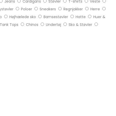
Jeans
Cardigans
Støvler
T-shirts
Veste
støvler
Poloer
Sneakers
Regnjakker
Herre
o
Højhælede sko
Bamsestøvler
Hatte
Huer &
Tank Tops
Chinos
Undertøj
Sko & Støvler