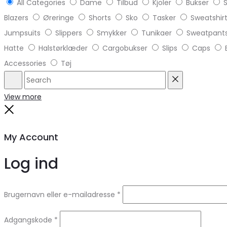
All Categories
Dame
Tilbud
Kjoler
Bukser
S
Blazers
Øreringe
Shorts
Sko
Tasker
Sweatshir
Jumpsuits
Slippers
Smykker
Tunikaer
Sweatpant
Hatte
Halstørklæder
Cargobukser
Slips
Caps
Accessories
Tøj
Search
Reset
View more
Close
My Account
Log ind
Brugernavn eller e-mailadresse
*
Adgangskode
*