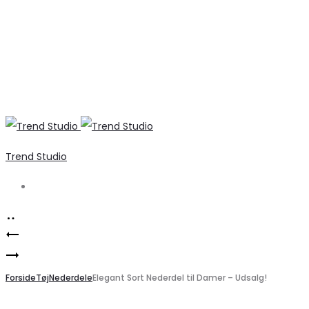
Trend Studio
Search
Product
Elegant
navigation
B.YOUNG
lag-
T-
Forside
på-
Tøj
Nederdele
Elegant Sort Nederdel til Damer – Udsalg!
SHIRT
lag