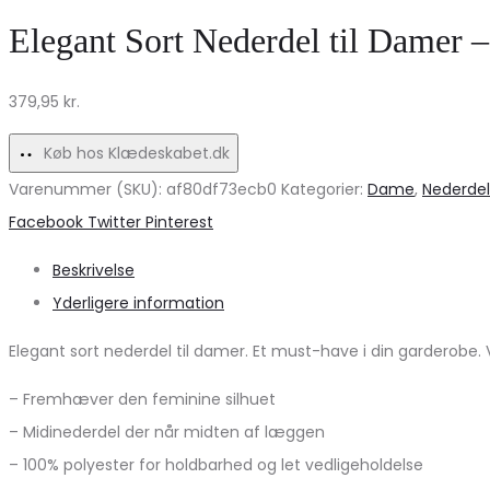
BYPUSTI
vest
Elegant Sort Nederdel til Damer 
–
fra
Port
Marta
379,95
kr.
Royale
Du
Tilbud!
Chateau
Køb hos Klædeskabet.dk
–
Varenummer (SKU):
af80df73ecb0
Kategorier:
Dame
,
Nederde
MdcMarlene
Share
Facebook
Twitter
Pinterest
5114
Beskrivelse
Yderligere information
Elegant sort nederdel til damer. Et must-have i din garderobe. VI
– Fremhæver den feminine silhuet
– Midinederdel der når midten af læggen
– 100% polyester for holdbarhed og let vedligeholdelse