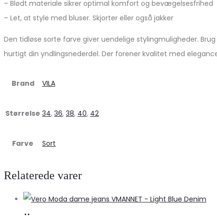
– Blødt materiale sikrer optimal komfort og bevægelsesfrihed
– Let, at style med bluser. Skjorter eller også jakker
Den tidløse sorte farve giver uendelige stylingmuligheder. Bru
hurtigt din yndlingsnederdel. Der forener kvalitet med eleganc
Brand
VILA
Størrelse
34
,
36
,
38
,
40
,
42
Farve
Sort
Relaterede varer
Køb