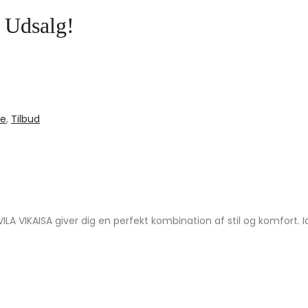
– Udsalg!
le
,
Tilbud
LA VIKAISA giver dig en perfekt kombination af stil og komfort. Id