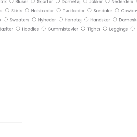
trik
Bluser
Skjorter
Dametøj
Jakker
Nederdele
ts
Skirts
Halskæder
Tørklæder
Sandaler
Cowboy
s
Sweaters
Nyheder
Herretøj
Handsker
Damesk
Bælter
Hoodies
Gummistøvler
Tights
Leggings