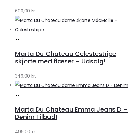
by
600,00
kr.
Lykke
Køb
hos
Marta Du Chateau Celestestripe
Klædeskabet.dk
skjorte med flæser – Udsalg!
349,00
kr.
Køb
hos
Marta Du Chateau Emma Jeans D –
Klædeskabet.dk
Denim Tilbud!
499,00
kr.