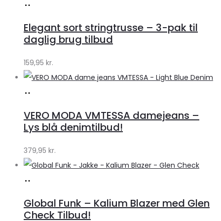
Køb
hos
Elegant sort stringtrusse – 3-pak til
Klædeskabet.dk
daglig brug tilbud
159,95
kr.
Køb
hos
VERO MODA VMTESSA damejeans –
Klædeskabet.dk
Lys blå denimtilbud!
379,95
kr.
Køb
hos
Global Funk – Kalium Blazer med Glen
Lykke
Check Tilbud!