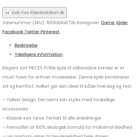
Køb hos Klædeskabet.dk
Varenummer (SKU):
1b59d1da672b
Kategorier:
Dame
,
Kjoler
Share
Facebook
Twitter
Pinterest
Beskrivelse
Yderligere information
Elegant sort PIECES PCRIA kjole til stilbevidste kvinder er et
must-have for enhver modeelsker. Denne kjole kombinerer
stil og komfort. Hvilket gør den ideel til både hverdag og fest.
– Tidløst design. Der nemt kan styles med forskellige
accessories
– Klassisk sort farve. Perfekt til alle anledninger
– Fremstillet af 100% økologisk bomuld for maksimal blødhed
– Løs pasform sikrer fri bevægelighed hele dagen