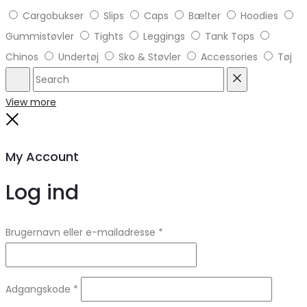
Cargobukser
Slips
Caps
Bælter
Hoodies
Gummistøvler
Tights
Leggings
Tank Tops
Chinos
Undertøj
Sko & Støvler
Accessories
Tøj
Search
Reset
View more
Close
My Account
Log ind
Brugernavn eller e-mailadresse
*
Adgangskode
*