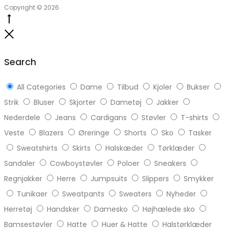
Copyright © 2026
Go
to
Close
top
Search
All Categories
Dame
Tilbud
Kjoler
Bukser
Strik
Bluser
Skjorter
Dametøj
Jakker
Nederdele
Jeans
Cardigans
Støvler
T-shirts
Veste
Blazers
Øreringe
Shorts
Sko
Tasker
Sweatshirts
Skirts
Halskæder
Tørklæder
Sandaler
Cowboystøvler
Poloer
Sneakers
Regnjakker
Herre
Jumpsuits
Slippers
Smykker
Tunikaer
Sweatpants
Sweaters
Nyheder
Herretøj
Handsker
Damesko
Højhælede sko
Bamsestøvler
Hatte
Huer & Hatte
Halstørklæder