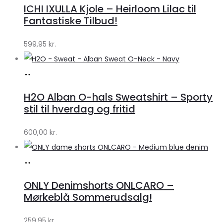
ICHI IXULLA Kjole – Heirloom Lilac til
Klædeskabet.dk
Fantastiske Tilbud!
599,95
kr.
Køb
hos
H2O Alban O-hals Sweatshirt – Sporty
Lykke
stil til hverdag og fritid
by
600,00
kr.
Lykke
Køb
hos
ONLY Denimshorts ONLCARO –
Klædeskabet.dk
Mørkeblå Sommerudsalg!
259,95
kr.