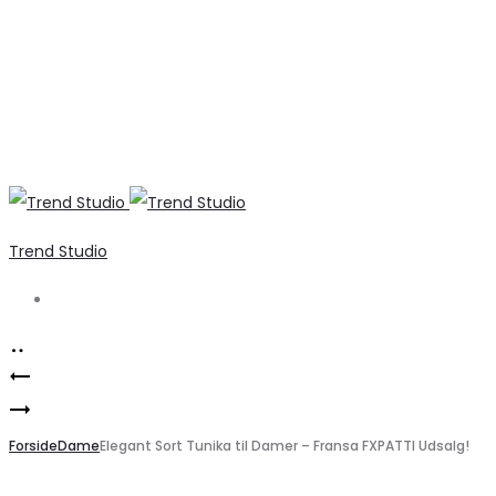
Trend Studio
Search
Product
Elegant
navigation
VERO
bluse
MODA
Forside
med
Dame
Elegant Sort Tunika til Damer – Fransa FXPATTI Udsalg!
VMPANDA
blonde