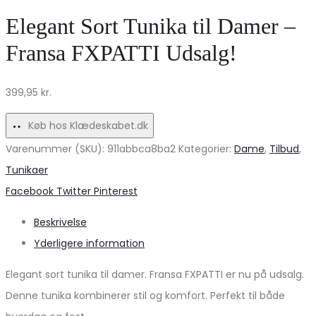
Bluse
fra
Elegant Sort Tunika til Damer –
–
Marta
Fransa FXPATTI Udsalg!
Elegant
Du
Lys
Chateau
399,95
kr.
Hvid
–
til
Køb
Køb hos Klædeskabet.dk
Stilbevidste
nu!
Varenummer (SKU):
911abbca8ba2
Kategorier:
Dame
,
Tilbud
,
Tunikaer
Share
Facebook
Twitter
Pinterest
Beskrivelse
Yderligere information
Elegant sort tunika til damer. Fransa FXPATTI er nu på udsalg.
Denne tunika kombinerer stil og komfort. Perfekt til både