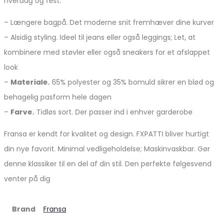
hverdag og fest.
– Længere bagpå. Det moderne snit fremhæver dine kurver
– Alsidig styling. Ideel til jeans eller også leggings; Let, at
kombinere med støvler eller også sneakers for et afslappet
look
–
Materiale.
65% polyester og 35% bomuld sikrer en blød og
behagelig pasform hele dagen
–
Farve.
Tidløs sort. Der passer ind i enhver garderobe
Fransa er kendt for kvalitet og design. FXPATTI bliver hurtigt
din nye favorit. Minimal vedligeholdelse; Maskinvaskbar. Gør
denne klassiker til en del af din stil. Den perfekte følgesvend
venter på dig
Brand
Fransa