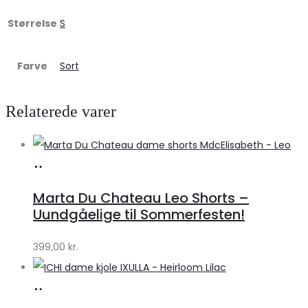
Størrelse
S
Farve
Sort
Relaterede varer
Køb
hos
Marta Du Chateau Leo Shorts –
Klædeskabet.dk
Uundgåelige til Sommerfesten!
399,00
kr.
Køb
hos