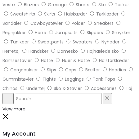
Veste
Blazers
Øreringe
Shorts
Sko
Tasker
Sweatshirts
Skirts
Halskæder
Tørklæder
Sandaler
Cowboystøvler
Poloer
Sneakers
Regnjakker
Herre
Jumpsuits
Slippers
Smykker
Tunikaer
Sweatpants
Sweaters
Nyheder
Herretøj
Handsker
Damesko
Højhælede sko
Bamsestøvler
Hatte
Huer & Hatte
Halstørklæder
Cargobukser
Slips
Caps
Bælter
Hoodies
Gummistøvler
Tights
Leggings
Tank Tops
Chinos
Undertøj
Sko & Støvler
Accessories
Tøj
Search
Reset
View more
Close
My Account