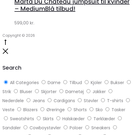
Marta Du Chateau jumpsuit til kvinder
Klædeskabet.dk
– MediumBlå tilbud!
599,00
kr.
Copyright © 2026
Go
to
Close
top
Search
All Categories
Dame
Tilbud
Kjoler
Bukser
Strik
Bluser
Skjorter
Dametøj
Jakker
Nederdele
Jeans
Cardigans
Støvler
T-shirts
Veste
Blazers
Øreringe
Shorts
Sko
Tasker
Sweatshirts
Skirts
Halskæder
Tørklæder
Sandaler
Cowboystøvler
Poloer
Sneakers