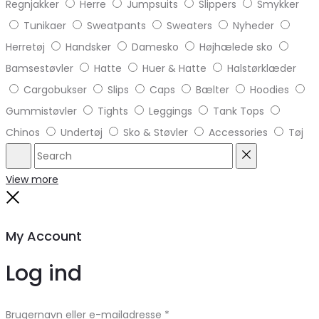
Regnjakker
Herre
Jumpsuits
Slippers
Smykker
Tunikaer
Sweatpants
Sweaters
Nyheder
Herretøj
Handsker
Damesko
Højhælede sko
Bamsestøvler
Hatte
Huer & Hatte
Halstørklæder
Cargobukser
Slips
Caps
Bælter
Hoodies
Gummistøvler
Tights
Leggings
Tank Tops
Chinos
Undertøj
Sko & Støvler
Accessories
Tøj
Search
Reset
View more
Close
My Account
Log ind
Brugernavn eller e-mailadresse
*