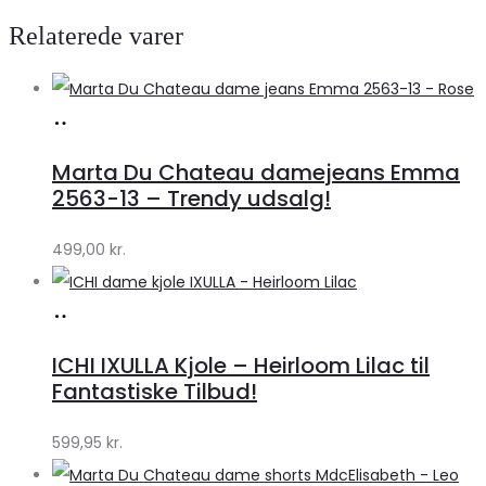
Relaterede varer
Køb
hos
Marta Du Chateau damejeans Emma
Klædeskabet.dk
2563-13 – Trendy udsalg!
499,00
kr.
Køb
hos
ICHI IXULLA Kjole – Heirloom Lilac til
Klædeskabet.dk
Fantastiske Tilbud!
599,95
kr.