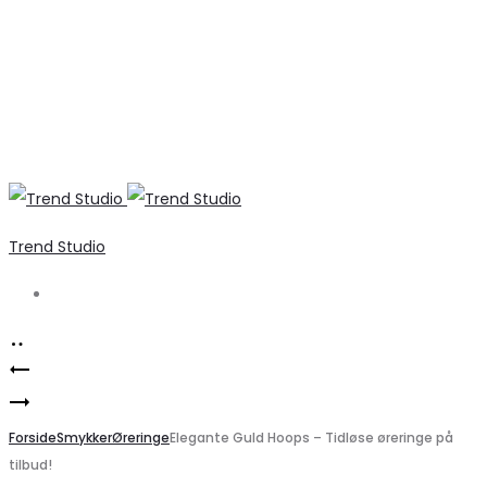
Trend Studio
Search
Product
Enamel
navigation
Ane
–
Store
Forside
Øreringe
Smykker
Øreringe
Elegante Guld Hoops – Tidløse øreringe på
tilbud!
Sølv
–