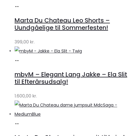
Køb
hos
Marta Du Chateau Leo Shorts –
Klædeskabet.dk
Uundgåelige til Sommerfesten!
399,00
kr.
Køb
hos
mbyM – Elegant Lang Jakke – Ela Slit
Lykke
til Efterårsudsalg!
by
1.600,00
kr.
Lykke
Køb
hos