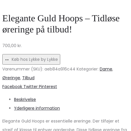
Hoops
Wave
–
–
Elegante Guld Hoops – Tidløse
Elegante
Gold
øreringe på tilbud!
øreringe
på
700,00
kr.
udsalg!
Køb hos Lykke by Lykke
Varenummer (SKU):
aeb84a916c44
Kategorier:
Dame
,
Øreringe
,
Tilbud
Share
Facebook
Twitter
Pinterest
Beskrivelse
Yderligere information
Elegante Guld Hoops er essentielle øreringe. Der tilføjer et
strejf af klasse til enhver garderobe. Disse tidløse øreringe fra