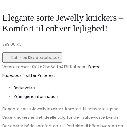
jeans
Bukser
VMRAE
–
Elegante sorte Jewelly knickers –
–
Elegant
Komfort til enhver lejlighed!
Medium
Hørmix
blue
Tilbud!
399,00
kr.
denim
Køb hos Klædeskabet.dk
Varenummer (SKU):
3bd6e1fa413f
Kategori:
Dame
Share
Facebook
Twitter
Pinterest
Beskrivelse
Yderligere information
Elegante sorte Jewelly knickers. Komfort til enhver lejlighed.
Disse knickers er det ideelle valg for den stilbevidste kvinde.
Der ønsker både komfort og stil. Perfekte til både hverdag og