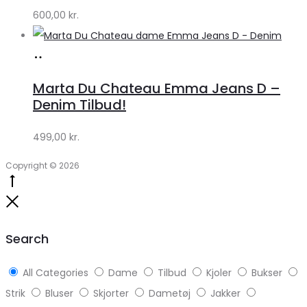
600,00
kr.
Lykke
Køb
hos
Marta Du Chateau Emma Jeans D –
Klædeskabet.dk
Denim Tilbud!
499,00
kr.
Copyright © 2026
Go
to
Close
top
Search
All Categories
Dame
Tilbud
Kjoler
Bukser
Strik
Bluser
Skjorter
Dametøj
Jakker