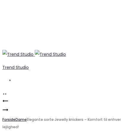
Trend Studio
Search
Product
Marta
navigation
Vero
Du
Moda
Forside
Chateau
Dame
Elegante sorte Jewelly knickers – Komfort til enhver
lejlighed!
dame
MdcKatinka