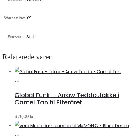
Størrelse
XS
Farve
Sort
Relaterede varer
Køb
hos
Global Funk – Arrow Teddo Jakke i
Lykke
Camel Tan til Efteråret
by
675,00
kr.
Lykke
Køb