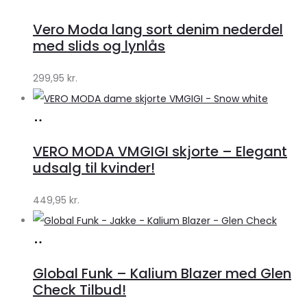
hos
Vero Moda lang sort denim nederdel
Klædeskabet.dk
med slids og lynlås
299,95
kr.
Køb
hos
VERO MODA VMGIGI skjorte – Elegant
Klædeskabet.dk
udsalg til kvinder!
449,95
kr.
Køb
hos
Global Funk – Kalium Blazer med Glen
Lykke
Check Tilbud!
by