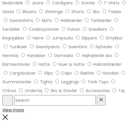
Nederdele
Jeans
Cardigans
Støvler
T-shirts
Veste
Blazers
Øreringe
Shorts
Sko
Tasker
Sweatshirts
Skirts
Halskæder
Tørklæder
Sandaler
Cowboystøvler
Poloer
Sneakers
Regnjakker
Herre
Jumpsuits
Slippers
Smykker
Tunikaer
Sweatpants
Sweaters
Nyheder
Herretøj
Handsker
Damesko
Højhælede sko
Bamsestøvler
Hatte
Huer & Hatte
Halstørklæder
Cargobukser
Slips
Caps
Bælter
Hoodies
Gummistøvler
Tights
Leggings
Tank Tops
Chinos
Undertøj
Sko & Støvler
Accessories
Tøj
Search
Reset
View more
Close