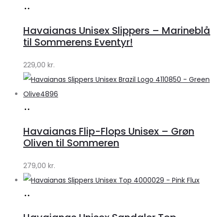
Køb
hos
Havaianas Unisex Slippers – Marineblå
Klædeskabet.dk
til Sommerens Eventyr!
229,00
kr.
Køb
hos
Havaianas Flip-Flops Unisex – Grøn
Klædeskabet.dk
Oliven til Sommeren
279,00
kr.
Køb
hos