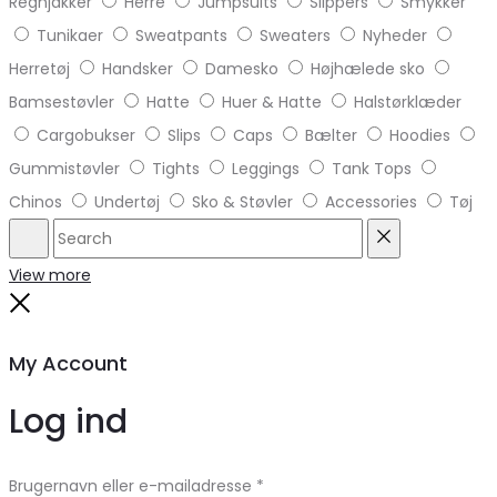
Regnjakker
Herre
Jumpsuits
Slippers
Smykker
Tunikaer
Sweatpants
Sweaters
Nyheder
Herretøj
Handsker
Damesko
Højhælede sko
Bamsestøvler
Hatte
Huer & Hatte
Halstørklæder
Cargobukser
Slips
Caps
Bælter
Hoodies
Gummistøvler
Tights
Leggings
Tank Tops
Chinos
Undertøj
Sko & Støvler
Accessories
Tøj
Search
Reset
View more
Close
My Account
Log ind
Brugernavn eller e-mailadresse
*