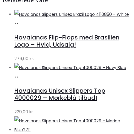
Køb
hos
Havaianas Flip-Flops med Brasilien
Klædeskabet.dk
Logo – Hvid, Udsalg!
279,00
kr.
Køb
hos
Havaianas Unisex Slippers Top
Klædeskabet.dk
4000029 – Mørkeblå tilbud!
229,00
kr.