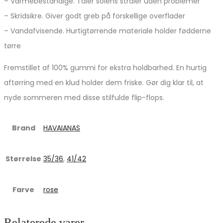
– Varmebestandige. Tåler solens stråler uden problemer
– Skridsikre. Giver godt greb på forskellige overflader
– Vandafvisende. Hurtigtørrende materiale holder fødderne
tørre
Fremstillet af 100% gummi for ekstra holdbarhed. En hurtig
aftørring med en klud holder dem friske. Gør dig klar til, at
nyde sommeren med disse stilfulde flip-flops.
Brand
HAVAIANAS
Størrelse
35/36
,
41/42
Farve
rose
Relaterede varer