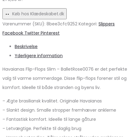
Køb hos Klædeskabet.dk
Varenummer (SKU):
8bee3cfc9252
Kategori:
Slippers
Share
Facebook
Twitter
Pinterest
Beskrivelse
Yderligere information
Havaianas Flip-Flops Slim – BalletRose0076 er det perfekte
valg til varme sommerdage. Disse flip-flops forener stil og
komfort. Ideelle til både stranden og byens liv.
– Ægte brasiliansk kvalitet. Originale Havaianas
– Slankt design. Smalle stropper fremhæver anklerne
– Fantastisk komfort. Ideelle til lange gåture
– Letvægtige. Perfekte til daglig brug