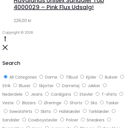
Havaianas Unisex Sandaler Top
Klædeskabet.dk
4000029 – Pink Flux Udsalg!
229,00
kr.
Copyright © 2026
Go
to
Close
top
Search
All Categories
Dame
Tilbud
Kjoler
Bukser
Strik
Bluser
Skjorter
Dametøj
Jakker
Nederdele
Jeans
Cardigans
Støvler
T-shirts
Veste
Blazers
Øreringe
Shorts
Sko
Tasker
Sweatshirts
Skirts
Halskæder
Tørklæder
Sandaler
Cowboystøvler
Poloer
Sneakers