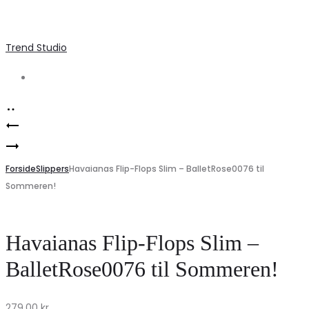
Trend Studio
Search
Product
Marta
navigation
Havaianas
du
Unisex
Forside
Chateau
Slippers
Havaianas Flip-Flops Slim – BalletRose0076 til
Sommeren!
Slippers
dame
–
kjole
Mørk
MdcMaris
Havaianas Flip-Flops Slim –
Lilla
25216/A
BalletRose0076 til Sommeren!
Tilbud!
–
Black
279,00
kr.