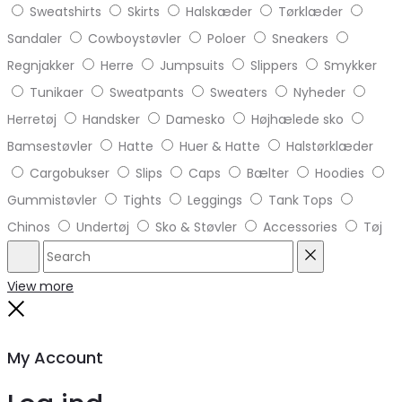
Sweatshirts
Skirts
Halskæder
Tørklæder
Sandaler
Cowboystøvler
Poloer
Sneakers
Regnjakker
Herre
Jumpsuits
Slippers
Smykker
Tunikaer
Sweatpants
Sweaters
Nyheder
Herretøj
Handsker
Damesko
Højhælede sko
Bamsestøvler
Hatte
Huer & Hatte
Halstørklæder
Cargobukser
Slips
Caps
Bælter
Hoodies
Gummistøvler
Tights
Leggings
Tank Tops
Chinos
Undertøj
Sko & Støvler
Accessories
Tøj
Search
Reset
View more
Close
My Account