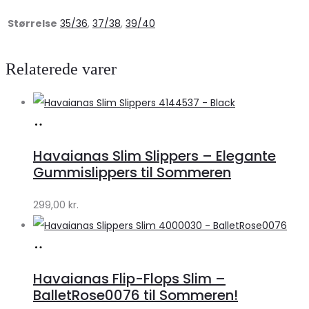
Størrelse
35/36
,
37/38
,
39/40
Relaterede varer
Køb
hos
Havaianas Slim Slippers – Elegante
Klædeskabet.dk
Gummislippers til Sommeren
299,00
kr.
Køb
hos
Havaianas Flip-Flops Slim –
Klædeskabet.dk
BalletRose0076 til Sommeren!