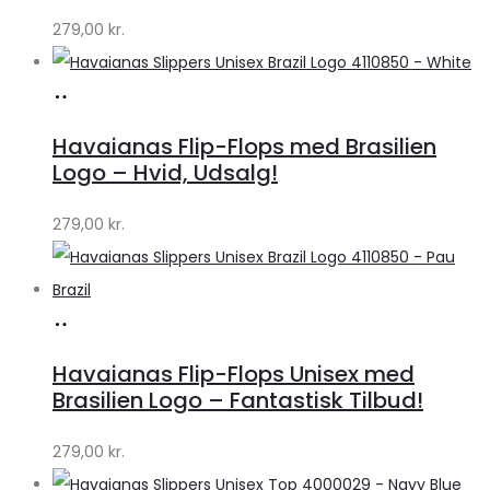
279,00
kr.
Køb
hos
Havaianas Flip-Flops med Brasilien
Klædeskabet.dk
Logo – Hvid, Udsalg!
279,00
kr.
Køb
hos
Havaianas Flip-Flops Unisex med
Klædeskabet.dk
Brasilien Logo – Fantastisk Tilbud!
279,00
kr.