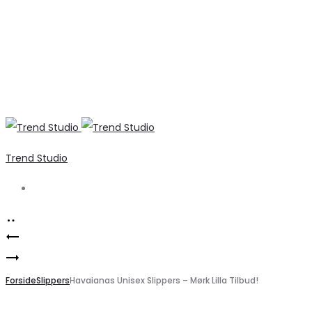
Trend Studio
Search
Product
Havaianas
navigation
Elegant
Flip-
Fuchsia
Forside
Flops
Slippers
Havaianas Unisex Slippers – Mørk Lilla Tilbud!
Strik
Slim