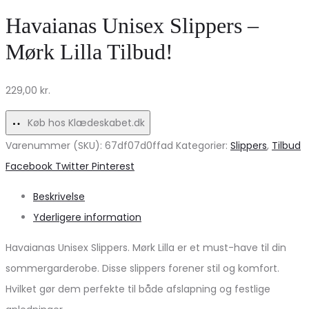
til
–
Havaianas Unisex Slippers –
Dame
BalletRose0076
Mørk Lilla Tilbud!
–
til
Uundgåeligt
Sommeren!
229,00
kr.
Must-
Have!
Køb hos Klædeskabet.dk
Varenummer (SKU):
67df07d0ffad
Kategorier:
Slippers
,
Tilbud
Share
Facebook
Twitter
Pinterest
Beskrivelse
Yderligere information
Havaianas Unisex Slippers. Mørk Lilla er et must-have til din
sommergarderobe. Disse slippers forener stil og komfort.
Hvilket gør dem perfekte til både afslapning og festlige