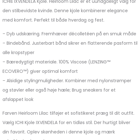
ICHIs IXVENDELA Kjole. Heirloom Lilac er et uundgåeligt valg for
den stilbevidste kvinde. Denne kjole kombinerer elegance
med komfort. Perfekt til både hverdag og fest.
– Dyb udskæring. Fremhæver décolletéen på en smuk måde
– Bindebånd. Justerbart bånd sikrer en flatterende pasform til
alle kropstyper
– Bæredygtigt materiale. 100% Viscose (LENZING™
ECOVERO™) giver optimal komfort
– Alsidige stylingmuligheder. Kombiner med nylonstrømper
og støvler eller også høje hæle; Brug sneakers for et
afslappet look
Farven Heirloom Lilac tilføjer et sofistikeret præg til dit outfit.
Vælg ICHI Kjole IXVENDELA for en tidløs stil. Der hurtigt bliver
din favorit. Oplev skønheden i denne kjole og mærk