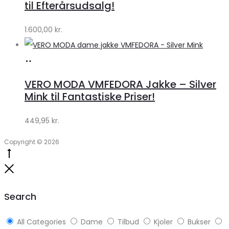
til Efterårsudsalg!
by
1.600,00
kr.
Lykke
Køb
hos
VERO MODA VMFEDORA Jakke – Silver
Klædeskabet.dk
Mink til Fantastiske Priser!
449,95
kr.
Copyright © 2026
Go
to
Close
top
Search
All Categories
Dame
Tilbud
Kjoler
Bukser