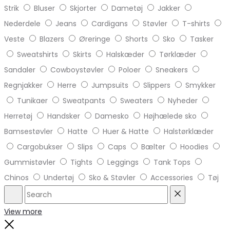
Strik
Bluser
Skjorter
Dametøj
Jakker
Nederdele
Jeans
Cardigans
Støvler
T-shirts
Veste
Blazers
Øreringe
Shorts
Sko
Tasker
Sweatshirts
Skirts
Halskæder
Tørklæder
Sandaler
Cowboystøvler
Poloer
Sneakers
Regnjakker
Herre
Jumpsuits
Slippers
Smykker
Tunikaer
Sweatpants
Sweaters
Nyheder
Herretøj
Handsker
Damesko
Højhælede sko
Bamsestøvler
Hatte
Huer & Hatte
Halstørklæder
Cargobukser
Slips
Caps
Bælter
Hoodies
Gummistøvler
Tights
Leggings
Tank Tops
Chinos
Undertøj
Sko & Støvler
Accessories
Tøj
Search
Reset
View more
Close