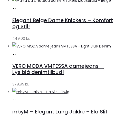
Køb
hos
Elegant Beige Dame Knickers – Komfort
Klædeskabet.dk
og Stil!
449,00
kr.
Køb
hos
VERO MODA VMTESSA damejeans –
Klædeskabet.dk
Lys blå denimtilbud!
379,95
kr.
Køb
hos
mbyM – Elegant Lang Jakke – Ela Slit
Lykke