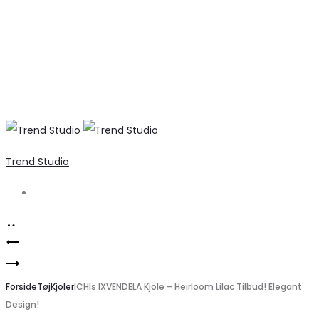
Trend Studio
Search
Product
Elegant
navigation
PIECES
Kaki
Dame
Forside
Bluse
Tøj
Kjoler
ICHIs IXVENDELA Kjole – Heirloom Lilac Tilbud! Elegant
Design!
Sweatpants
til