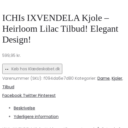
PCFilucca
Kvinder
–
–
ICHIs IXVENDELA Kjole –
Delicioso
Stil
Heirloom Lilac Tilbud! Elegant
og
Design!
Komfort
på
599,95
kr.
Udsalg
Køb hos Klædeskabet.dk
Varenummer (SKU):
f094da6e7d80
Kategorier:
Dame
,
Kjoler
,
Tilbud
Share
Facebook
Twitter
Pinterest
Beskrivelse
Yderligere information