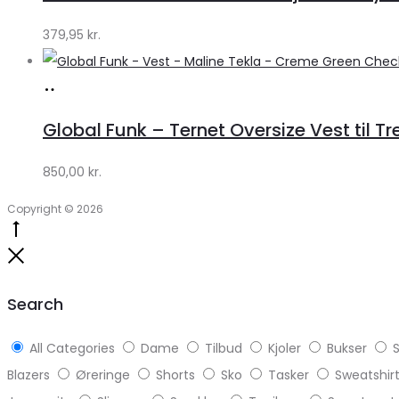
Klædeskabet.dk
379,95
kr.
Køb
hos
Global Funk – Ternet Oversize Vest til Tr
Lykke
by
850,00
kr.
Lykke
Copyright © 2026
Go
to
Close
top
Search
All Categories
Dame
Tilbud
Kjoler
Bukser
S
Blazers
Øreringe
Shorts
Sko
Tasker
Sweatshir