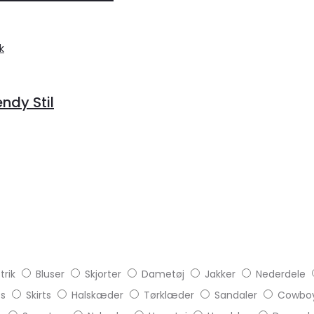
endy Stil
trik
Bluser
Skjorter
Dametøj
Jakker
Nederdele
ts
Skirts
Halskæder
Tørklæder
Sandaler
Cowboy