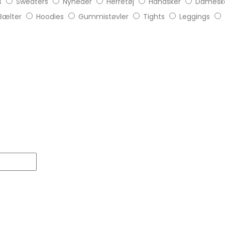
s
Sweaters
Nyheder
Herretøj
Handsker
Damesk
Bælter
Hoodies
Gummistøvler
Tights
Leggings