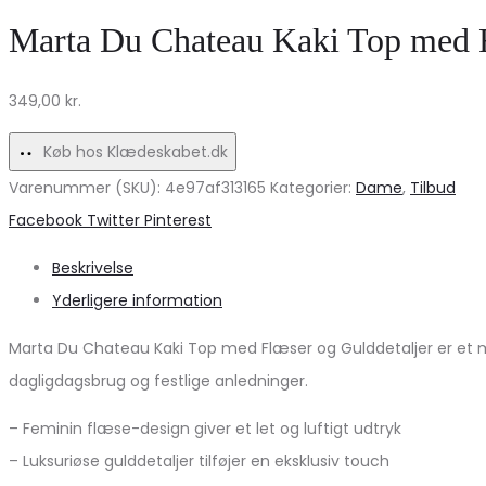
jumpsuit
–
Marta Du Chateau Kaki Top med F
til
Sepia
kvinder
Tint
349,00
kr.
–
Melange
MediumBlå
Tilbud!
Køb hos Klædeskabet.dk
tilbud!
Varenummer (SKU):
4e97af313165
Kategorier:
Dame
,
Tilbud
Share
Facebook
Twitter
Pinterest
Beskrivelse
Yderligere information
Marta Du Chateau Kaki Top med Flæser og Gulddetaljer er et mu
dagligdagsbrug og festlige anledninger.
– Feminin flæse-design giver et let og luftigt udtryk
– Luksuriøse gulddetaljer tilføjer en eksklusiv touch