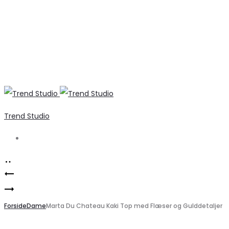
Trend Studio
Search
Product
Vero
navigation
Marta
Moda
Du
Forside
VMDOFFY
Dame
Marta Du Chateau Kaki Top med Flæser og Gulddetaljer
Chateau
Striktrøje