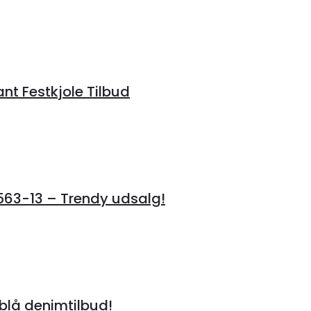
ant Festkjole Tilbud
3-13 – Trendy udsalg!
lå denimtilbud!