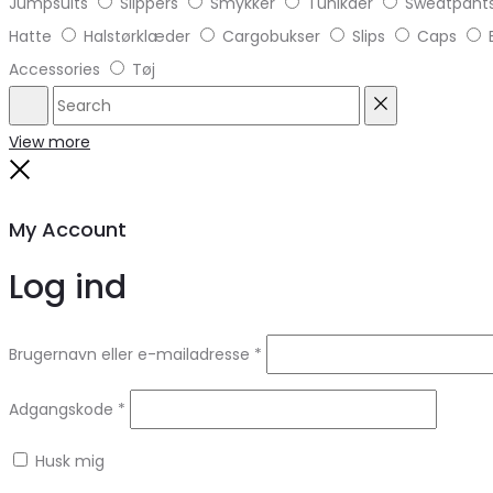
Jumpsuits
Slippers
Smykker
Tunikaer
Sweatpant
Hatte
Halstørklæder
Cargobukser
Slips
Caps
Accessories
Tøj
Search
Reset
View more
Close
My Account
Log ind
Brugernavn eller e-mailadresse
*
Adgangskode
*
Husk mig