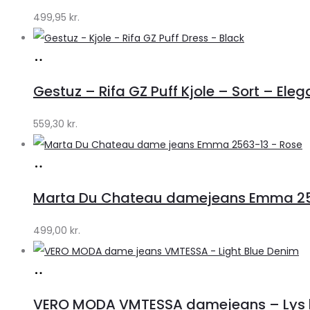
499,95
kr.
Køb
hos
Gestuz – Rifa GZ Puff Kjole – Sort – Eleg
Lykke
by
559,30
kr.
Lykke
Køb
hos
Marta Du Chateau damejeans Emma 256
Klædeskabet.dk
499,00
kr.
Køb
hos
VERO MODA VMTESSA damejeans – Lys b