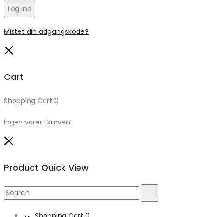
Log ind
Mistet din adgangskode?
Close
Cart
Shopping Cart
0
Ingen varer i kurven.
Close
Product Quick View
Search
Search
for:
Shopping Cart
0