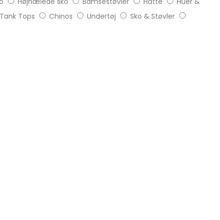
o
Højhælede sko
Bamsestøvler
Hatte
Huer &
Tank Tops
Chinos
Undertøj
Sko & Støvler