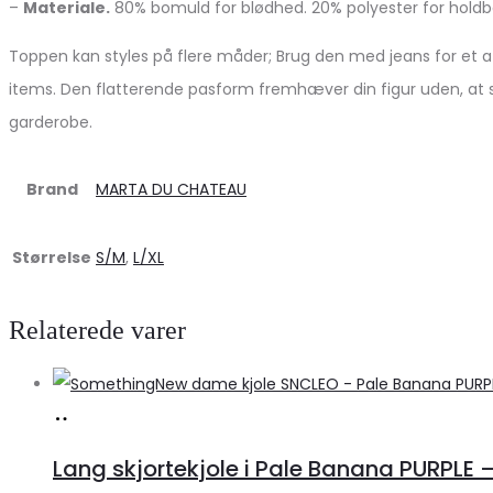
–
Materiale.
80% bomuld for blødhed. 20% polyester for hold
Toppen kan styles på flere måder; Brug den med jeans for et a
items. Den flatterende pasform fremhæver din figur uden, at s
garderobe.
Brand
MARTA DU CHATEAU
Størrelse
S/M
,
L/XL
Relaterede varer
Køb
hos
Lang skjortekjole i Pale Banana PURPLE –
Klædeskabet.dk