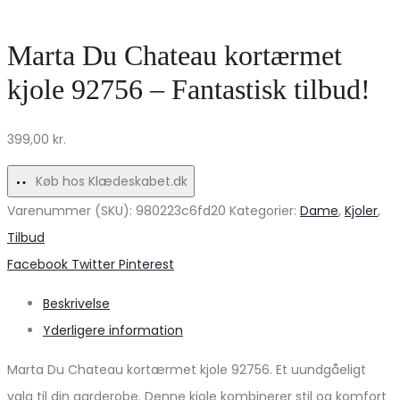
Kjole
–
med
Snestorm
Marta Du Chateau kortærmet
Frynser
Hvid
kjole 92756 – Fantastisk tilbud!
til
til
Fest
Fest
399,00
kr.
og
og
Hverdag
Hverdag
Køb hos Klædeskabet.dk
Varenummer (SKU):
980223c6fd20
Kategorier:
Dame
,
Kjoler
,
Tilbud
Share
Facebook
Twitter
Pinterest
Beskrivelse
Yderligere information
Marta Du Chateau kortærmet kjole 92756. Et uundgåeligt
valg til din garderobe. Denne kjole kombinerer stil og komfort