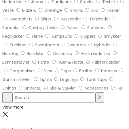
Nederdele
Jeans
Cardigans
Støvler
T-shirts
Veste
Blazers
Øreringe
Shorts
Sko
Tasker
Sweatshirts
Skirts
Halskæder
Tørklæder
Sandaler
Cowboystøvler
Poloer
Sneakers
Regnjakker
Herre
Jumpsuits
Slippers
Smykker
Tunikaer
Sweatpants
Sweaters
Nyheder
Herretøj
Handsker
Damesko
Højhælede sko
Bamsestøvler
Hatte
Huer & Hatte
Halstørklæder
Cargobukser
Slips
Caps
Bælter
Hoodies
Gummistøvler
Tights
Leggings
Tank Tops
Chinos
Undertøj
Sko & Støvler
Accessories
Tøj
Search
Reset
View more
Close