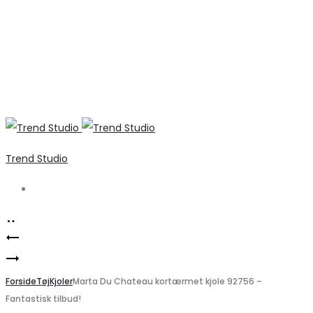
Trend Studio
Search
Product
VERO
navigation
Elegant
MODA
VERO
Forside
VMAILA
Tøj
Kjoler
Marta Du Chateau kortærmet kjole 92756 –
Fantastisk tilbud!
MODA
Kjole