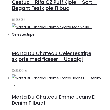
Gestuz – Rifa GZ Puff Kjole – Sort –
Lykke
Elegant Festkjole Tilbud
by
559,30
kr.
Lykke
Køb
hos
Marta Du Chateau Celestestripe
Klædeskabet.dk
skjorte med flæser – Udsalg!
349,00
kr.
Køb
hos
Marta Du Chateau Emma Jeans D –
Klædeskabet.dk
Denim Tilbud!