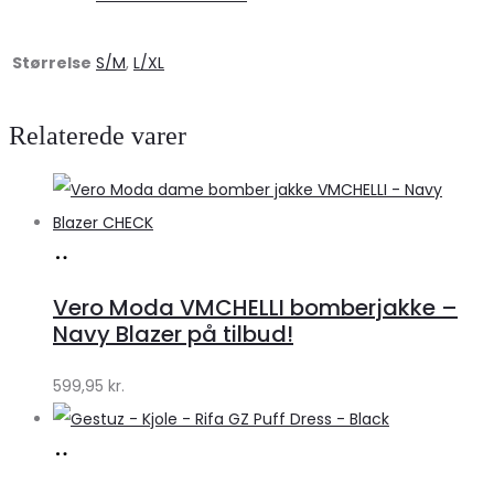
Størrelse
S/M
,
L/XL
Relaterede varer
Køb
hos
Vero Moda VMCHELLI bomberjakke –
Klædeskabet.dk
Navy Blazer på tilbud!
599,95
kr.
Køb
hos