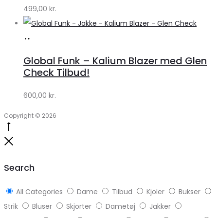
499,00
kr.
Køb
hos
Global Funk – Kalium Blazer med Glen
Lykke
Check Tilbud!
by
600,00
kr.
Lykke
Copyright © 2026
Go
to
Close
top
Search
All Categories
Dame
Tilbud
Kjoler
Bukser
Strik
Bluser
Skjorter
Dametøj
Jakker