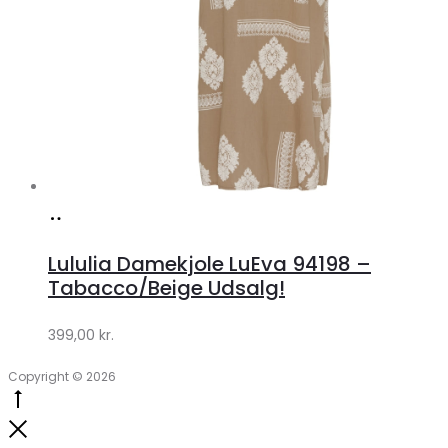
Køb
hos
Lululia Damekjole LuEva 94198 –
Klædeskabet.dk
Tabacco/Beige Udsalg!
399,00
kr.
Copyright © 2026
Go
to
Close