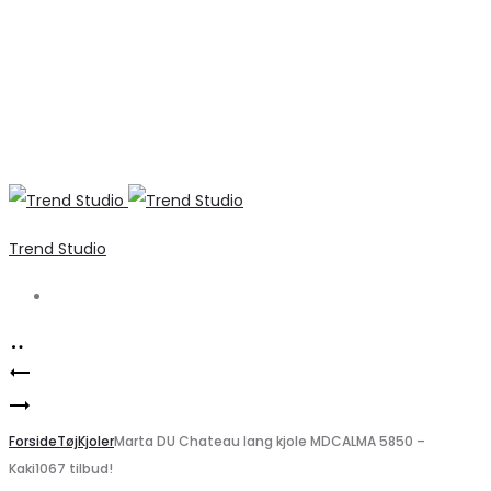
Trend Studio
Search
Product
ICHI
navigation
Marta
IXSUMMI
Du
Forside
Kjole
Tøj
Kjoler
Marta DU Chateau lang kjole MDCALMA 5850 –
Kaki1067 tilbud!
Chateau
–