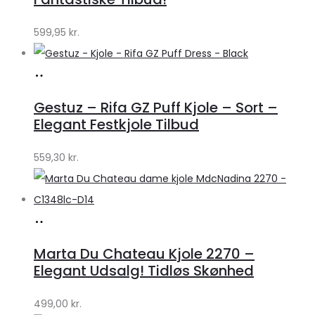
599,95
kr.
Køb
hos
Gestuz – Rifa GZ Puff Kjole – Sort –
Lykke
Elegant Festkjole Tilbud
by
559,30
kr.
Lykke
Køb
hos
Marta Du Chateau Kjole 2270 –
Klædeskabet.dk
Elegant Udsalg! Tidløs Skønhed
499,00
kr.