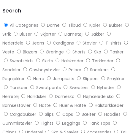
top
Search
All Categories
Dame
Tilbud
Kjoler
Bukser
Strik
Bluser
Skjorter
Dametøj
Jakker
Nederdele
Jeans
Cardigans
Støvler
T-shirts
Veste
Blazers
Øreringe
Shorts
Sko
Tasker
Sweatshirts
Skirts
Halskæder
Tørklæder
Sandaler
Cowboystøvler
Poloer
Sneakers
Regnjakker
Herre
Jumpsuits
Slippers
Smykker
Tunikaer
Sweatpants
Sweaters
Nyheder
Herretøj
Handsker
Damesko
Højhælede sko
Bamsestøvler
Hatte
Huer & Hatte
Halstørklæder
Cargobukser
Slips
Caps
Bælter
Hoodies
Gummistøvler
Tights
Leggings
Tank Tops
Chinos
Undertøj
Sko & Støvler
Accessories
Tøj