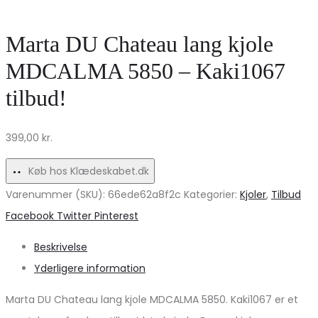
Striktrøje
Sudan
7010
Brown
Marta DU Chateau lang kjole
–
på
MDCALMA 5850 – Kaki1067
Navy
udsalg!
tilbud!
på
Udsalg!
399,00
kr.
Køb hos Klædeskabet.dk
Varenummer (SKU):
66ede62a8f2c
Kategorier:
Kjoler
,
Tilbud
Share
Facebook
Twitter
Pinterest
Beskrivelse
Yderligere information
Marta DU Chateau lang kjole MDCALMA 5850. Kaki1067 er et