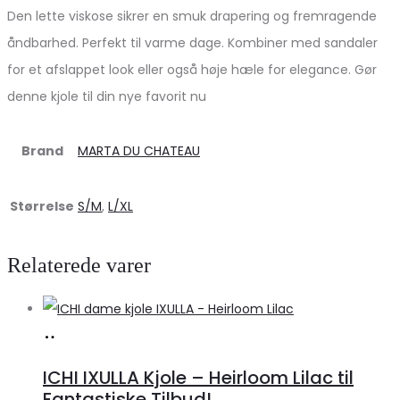
Den lette viskose sikrer en smuk drapering og fremragende
åndbarhed. Perfekt til varme dage. Kombiner med sandaler
for et afslappet look eller også høje hæle for elegance. Gør
denne kjole til din nye favorit nu
Brand
MARTA DU CHATEAU
Størrelse
S/M
,
L/XL
Relaterede varer
Køb
hos
ICHI IXULLA Kjole – Heirloom Lilac til
Klædeskabet.dk
Fantastiske Tilbud!