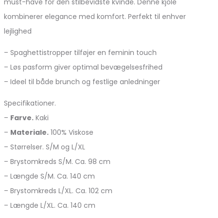
must-have for den stilbevidste kvinde. Denne kjole
kombinerer elegance med komfort. Perfekt til enhver
lejlighed
– Spaghettistropper tilføjer en feminin touch
– Løs pasform giver optimal bevægelsesfrihed
– Ideel til både brunch og festlige anledninger
Specifikationer.
–
Farve.
Kaki
–
Materiale.
100% Viskose
– Størrelser. S/M og L/XL
– Brystomkreds S/M. Ca. 98 cm
– Længde S/M. Ca. 140 cm
– Brystomkreds L/XL. Ca. 102 cm
– Længde L/XL. Ca. 140 cm