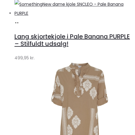
Køb
hos
Lang skjortekjole i Pale Banana PURPLE
Klædeskabet.dk
– Stilfuldt udsalg!
499,95
kr.