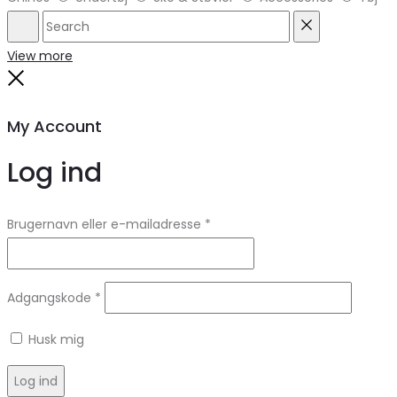
Search
Reset
View more
Close
My Account
Log ind
Brugernavn eller e-mailadresse
*
Adgangskode
*
Husk mig
Log ind