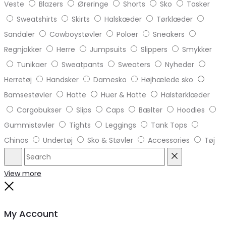
Veste
Blazers
Øreringe
Shorts
Sko
Tasker
Sweatshirts
Skirts
Halskæder
Tørklæder
Sandaler
Cowboystøvler
Poloer
Sneakers
Regnjakker
Herre
Jumpsuits
Slippers
Smykker
Tunikaer
Sweatpants
Sweaters
Nyheder
Herretøj
Handsker
Damesko
Højhælede sko
Bamsestøvler
Hatte
Huer & Hatte
Halstørklæder
Cargobukser
Slips
Caps
Bælter
Hoodies
Gummistøvler
Tights
Leggings
Tank Tops
Chinos
Undertøj
Sko & Støvler
Accessories
Tøj
Search
Reset
View more
Close
My Account