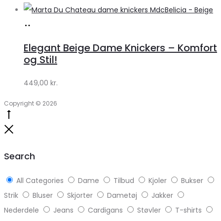
Køb
hos
Elegant Beige Dame Knickers – Komfort
Klædeskabet.dk
og Stil!
449,00
kr.
Copyright © 2026
Go
to
Close
top
Search
All Categories
Dame
Tilbud
Kjoler
Bukser
Strik
Bluser
Skjorter
Dametøj
Jakker
Nederdele
Jeans
Cardigans
Støvler
T-shirts