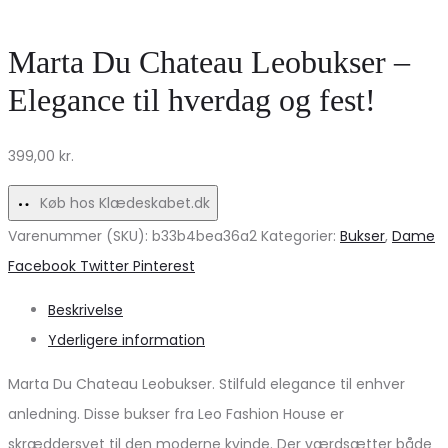
9639A
–
–
Sky
Marta Du Chateau Leobukser –
Bronze
Captain
Elegance til hverdag og fest!
Tilbud!
399,00
kr.
Køb hos Klædeskabet.dk
Varenummer (SKU):
b33b4bea36a2
Kategorier:
Bukser
,
Dame
Share
Facebook
Twitter
Pinterest
Beskrivelse
Yderligere information
Marta Du Chateau Leobukser. Stilfuld elegance til enhver
anledning. Disse bukser fra Leo Fashion House er
skræddersyet til den moderne kvinde. Der værdsætter både