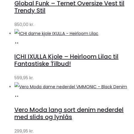
Global Funk – Ternet Oversize Vest til
Lykke
Trendy Stil
by
850,00
kr.
Lykke
Køb
hos
ICHI IXULLA Kjole – Heirloom Lilac til
Klædeskabet.dk
Fantastiske Tilbud!
599,95
kr.
Køb
hos
Vero Moda lang sort denim nederdel
Klædeskabet.dk
med slids og lynlås
299,95
kr.