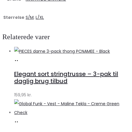
Størrelse
S/M
,
L/XL
Relaterede varer
Køb
hos
Elegant sort stringtrusse – 3-pak til
Klædeskabet.dk
daglig brug tilbud
159,95
kr.
Køb
hos