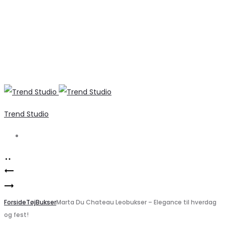
Trend Studio
Search
Product
ONLY
navigation
Yolene
Dame
dame
Forside
Cardigan
Tøj
Bukser
Marta Du Chateau Leobukser – Elegance til hverdag
og fest!
støvler
ONLVENICE