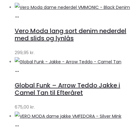
Køb
hos
Vero Moda lang sort denim nederdel
Klædeskabet.dk
med slids og lynlås
299,95
kr.
Køb
hos
Global Funk – Arrow Teddo Jakke i
Lykke
Camel Tan til Efteråret
by
675,00
kr.
Lykke
Køb
hos