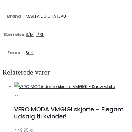
Brand
MARTA DU CHATEAU
Størrelse
S/M
,
L/XL
Farve
Sort
Relaterede varer
Køb
hos
VERO MODA VMGIGI skjorte – Elegant
Klædeskabet.dk
udsalg til kvinder!
449,95
kr.