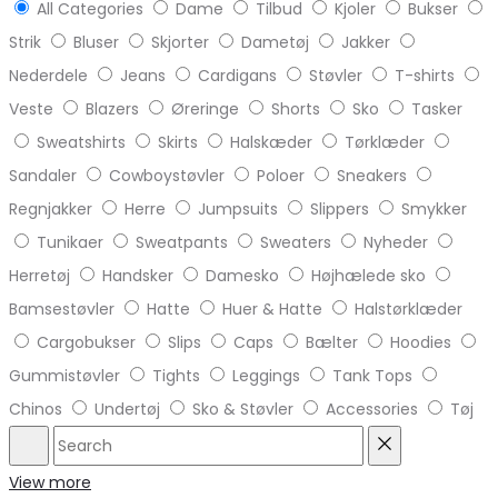
All Categories
Dame
Tilbud
Kjoler
Bukser
Strik
Bluser
Skjorter
Dametøj
Jakker
Nederdele
Jeans
Cardigans
Støvler
T-shirts
Veste
Blazers
Øreringe
Shorts
Sko
Tasker
Sweatshirts
Skirts
Halskæder
Tørklæder
Sandaler
Cowboystøvler
Poloer
Sneakers
Regnjakker
Herre
Jumpsuits
Slippers
Smykker
Tunikaer
Sweatpants
Sweaters
Nyheder
Herretøj
Handsker
Damesko
Højhælede sko
Bamsestøvler
Hatte
Huer & Hatte
Halstørklæder
Cargobukser
Slips
Caps
Bælter
Hoodies
Gummistøvler
Tights
Leggings
Tank Tops
Chinos
Undertøj
Sko & Støvler
Accessories
Tøj
Search
Reset
View more