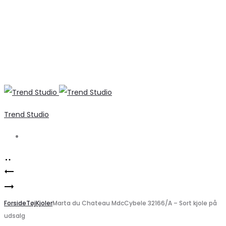
Trend Studio
Search
Product
Vendbar
navigation
VERO
top
MODA
Forside
i
Tøj
Kjoler
Marta du Chateau MdcCybele 32166/A – Sort kjole på
udsalg
VMKATHY
mørk