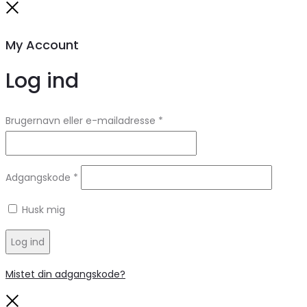
Close
My Account
Log ind
Brugernavn eller e-mailadresse
*
Adgangskode
*
Husk mig
Log ind
Mistet din adgangskode?
Close