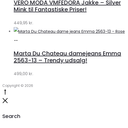
VERO MODA VMFEDORA Jakke – Silver
Klædeskabet.dk
Mink til Fantastiske Priser!
449,95
kr.
Køb
hos
Marta Du Chateau damejeans Emma
Klædeskabet.dk
2563-13 – Trendy udsalg!
499,00
kr.
Copyright © 2026
Go
to
Close
top
Search