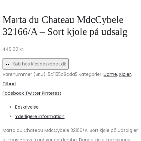
Damejeans
oliven
–
–
Marta du Chateau MdcCybele
Mørkeblå
Stilfuld
32166/A – Sort kjole på udsalg
Denimstriber
og
Tilbud!
alsidig!
449,00
kr.
Køb hos Klædeskabet.dk
Varenummer (SKU):
5c1155c8cda5
Kategorier:
Dame
,
Kjoler
,
Tilbud
Share
Facebook
Twitter
Pinterest
Beskrivelse
Yderligere information
Marta du Chateau MdcCybele 32166/A. Sort kjole på udsalg er
et must-have i enhver garderobe. Denne kjole kombinerer