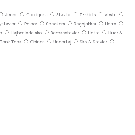
Jeans
Cardigans
Støvler
T-shirts
Veste
støvler
Poloer
Sneakers
Regnjakker
Herre
o
Højhælede sko
Bamsestøvler
Hatte
Huer &
Tank Tops
Chinos
Undertøj
Sko & Støvler