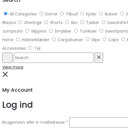
All Categories
Dame
Tilbud
Kjoler
Bukser
S
Blazers
Øreringe
Shorts
Sko
Tasker
Sweatshir
Jumpsuits
Slippers
Smykker
Tunikaer
Sweatpant
Hatte
Halstørklæder
Cargobukser
Slips
Caps
Accessories
Tøj
Search
Reset
View more
Close
My Account
Log ind
Brugernavn eller e-mailadresse
*