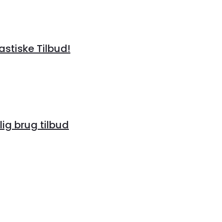
tastiske Tilbud!
lig brug tilbud