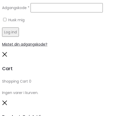
Adgangskode
*
Husk mig
Log ind
Mistet din adgangskode?
Close
Cart
Shopping Cart
0
Ingen varer i kurven.
Close