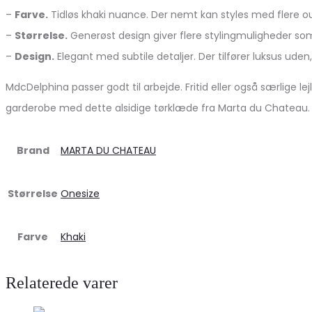
–
Farve.
Tidløs khaki nuance. Der nemt kan styles med flere outf
–
Størrelse.
Generøst design giver flere stylingmuligheder som
–
Design.
Elegant med subtile detaljer. Der tilfører luksus ud
MdcDelphina passer godt til arbejde. Fritid eller også særlige le
garderobe med dette alsidige tørklæde fra Marta du Chateau.
Brand
MARTA DU CHATEAU
Størrelse
Onesize
Farve
Khaki
Relaterede varer