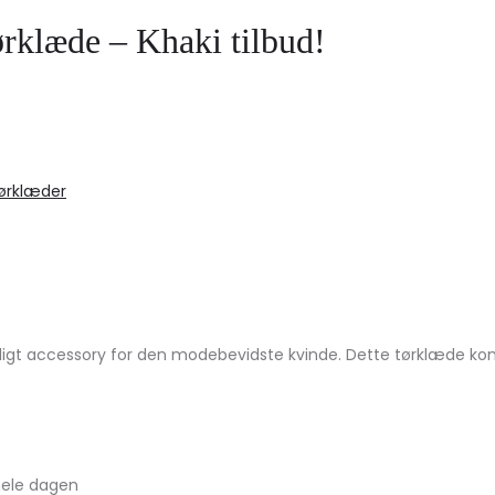
rklæde – Khaki tilbud!
ørklæder
gt accessory for den modebevidste kvinde. Dette tørklæde kombi
hele dagen