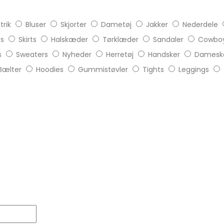
trik
Bluser
Skjorter
Dametøj
Jakker
Nederdele
ts
Skirts
Halskæder
Tørklæder
Sandaler
Cowboy
s
Sweaters
Nyheder
Herretøj
Handsker
Damesk
Bælter
Hoodies
Gummistøvler
Tights
Leggings