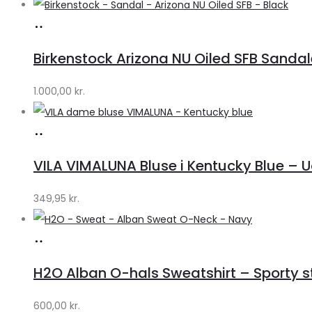
Køb
hos
Birkenstock Arizona NU Oiled SFB Sandale
Lykke
by
1.000,00
kr.
Lykke
Køb
hos
VILA VIMALUNA Bluse i Kentucky Blue – 
Klædeskabet.dk
349,95
kr.
Køb
hos
H2O Alban O-hals Sweatshirt – Sporty stil
Lykke
by
600,00
kr.