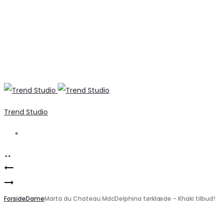
Trend Studio
Search
Product
Marta
navigation
Elegant
Du
sort
Forside
Chateau
Dame
Marta du Chateau MdcDelphina tørklæde – Khaki tilbud!
sweatshirt
2-