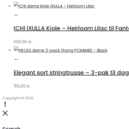
Lykke
Køb
hos
ICHI IXULLA Kjole – Heirloom Lilac til Fan
Klædeskabet.dk
599,95
kr.
Køb
hos
Elegant sort stringtrusse – 3-pak til dag
Klædeskabet.dk
159,95
kr.
Copyright © 2026
Go
to
Close
top
Search