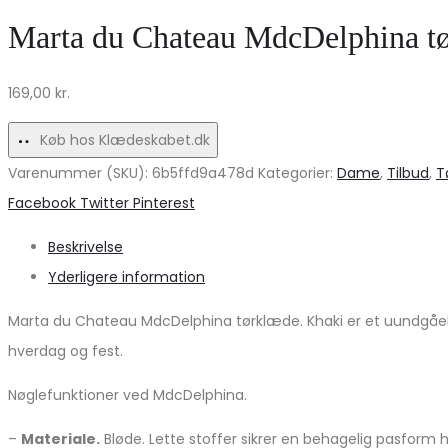
til
i-
Marta du Chateau MdcDelphina tø
kvinder
1
fra
nederdel
169,00
kr.
Marta
–
du
Celeste0998
Køb hos Klædeskabet.dk
Château
til
Varenummer (SKU):
6b5ffd9a478d
Kategorier:
Dame
,
Tilbud
,
T
kvinder
Share
Facebook
Twitter
Pinterest
Beskrivelse
Yderligere information
Marta du Chateau MdcDelphina tørklæde. Khaki er et uundgåeli
hverdag og fest.
Nøglefunktioner ved MdcDelphina.
–
Materiale.
Bløde. Lette stoffer sikrer en behagelig pasform 