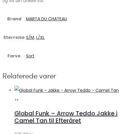
og vis din unikke stil.
Brand
MARTA DU CHATEAU
Størrelse
S/M
,
L/XL
Farve
Sort
Relaterede varer
Køb
hos
Global Funk – Arrow Teddo Jakke i
Lykke
Camel Tan til Efteråret
by