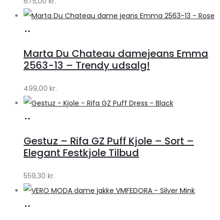
675,00
kr.
Lykke
Køb
hos
Marta Du Chateau damejeans Emma
Klædeskabet.dk
2563-13 – Trendy udsalg!
499,00
kr.
Køb
hos
Gestuz – Rifa GZ Puff Kjole – Sort –
Lykke
Elegant Festkjole Tilbud
by
559,30
kr.
Lykke
Køb
hos