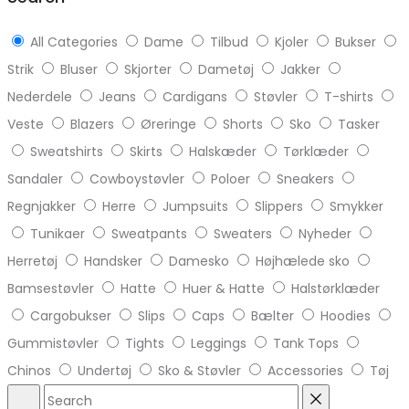
All Categories
Dame
Tilbud
Kjoler
Bukser
Strik
Bluser
Skjorter
Dametøj
Jakker
Nederdele
Jeans
Cardigans
Støvler
T-shirts
Veste
Blazers
Øreringe
Shorts
Sko
Tasker
Sweatshirts
Skirts
Halskæder
Tørklæder
Sandaler
Cowboystøvler
Poloer
Sneakers
Regnjakker
Herre
Jumpsuits
Slippers
Smykker
Tunikaer
Sweatpants
Sweaters
Nyheder
Herretøj
Handsker
Damesko
Højhælede sko
Bamsestøvler
Hatte
Huer & Hatte
Halstørklæder
Cargobukser
Slips
Caps
Bælter
Hoodies
Gummistøvler
Tights
Leggings
Tank Tops
Chinos
Undertøj
Sko & Støvler
Accessories
Tøj