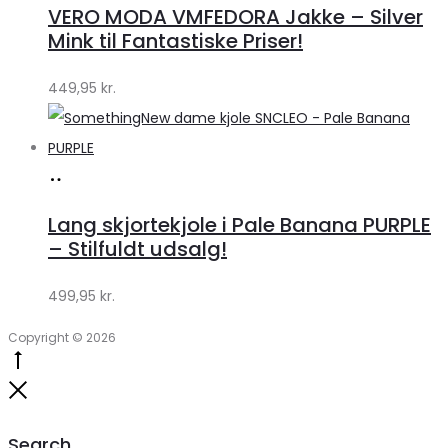
VERO MODA VMFEDORA Jakke – Silver
Klædeskabet.dk
Mink til Fantastiske Priser!
449,95
kr.
Køb
hos
Lang skjortekjole i Pale Banana PURPLE
Klædeskabet.dk
– Stilfuldt udsalg!
499,95
kr.
Copyright © 2026
Go
to
Close
top
Search