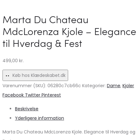
Chateau
–
Tunika
Få
Marta Du Chateau
5607
dit
MdcLorenza Kjole – Elegance
–
tilbud
til Hverdag & Fest
Sabbia102
i
til
dag!
499,00
kr.
kvinder
Køb hos Klædeskabet.dk
Varenummer (SKU):
06280c7cb66c
Kategorier:
Dame
,
Kjoler
Share
Facebook
Twitter
Pinterest
Beskrivelse
Yderligere information
Marta Du Chateau MdcLorenza Kjole. Elegance til Hverdag og