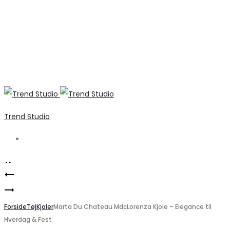
Trend Studio
Search
Product
Sød
navigation
Elegant
blondenederdel
Marta
Forside
fra
Tøj
Kjoler
Marta Du Chateau MdcLorenza Kjole – Elegance til
Hverdag & Fest
Du
VILA