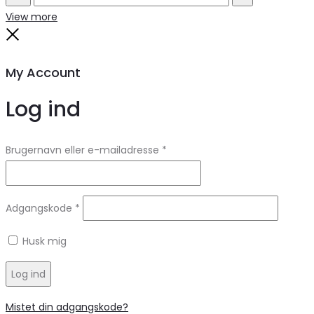
Search
Reset
View more
Close
My Account
Log ind
Brugernavn eller e-mailadresse
*
Adgangskode
*
Husk mig
Log ind
Mistet din adgangskode?