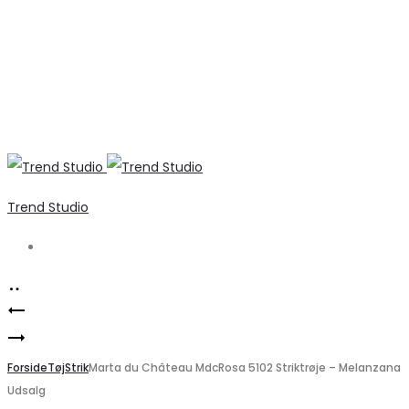
Trend Studio
Search
Product
Marta
navigation
Elegant
Du
VMELLISON
Forside
Chateau
Tøj
Strik
Marta du Château MdcRosa 5102 Striktrøje – Melanzana
Udsalg
Kjole
Hvide