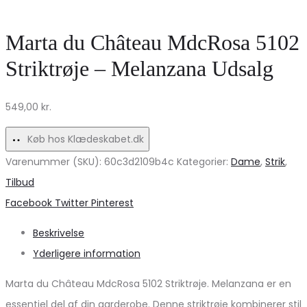
med
Bukser
Sløjfer
–
Marta du Château MdcRosa 5102
og
Elegant
Striktrøje – Melanzana Udsalg
Pufærmer
Komfort
–
Tilbud
549,00
kr.
Must-
Have!
Køb hos Klædeskabet.dk
Varenummer (SKU):
60c3d2109b4c
Kategorier:
Dame
,
Strik
,
Tilbud
Share
Facebook
Twitter
Pinterest
Beskrivelse
Yderligere information
Marta du Château MdcRosa 5102 Striktrøje. Melanzana er en
essentiel del af din garderobe. Denne striktrøje kombinerer stil