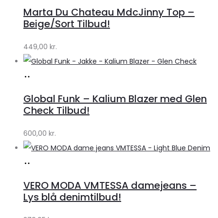
hos
Marta Du Chateau MdcJinny Top –
Klædeskabet.dk
Beige/Sort Tilbud!
449,00
kr.
Køb
hos
Global Funk – Kalium Blazer med Glen
Lykke
Check Tilbud!
by
600,00
kr.
Lykke
Køb
hos
VERO MODA VMTESSA damejeans –
Klædeskabet.dk
Lys blå denimtilbud!