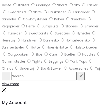
Veste
Blazers
Øreringe
Shorts
Sko
Tasker
Sweatshirts
Skirts
Halskæder
Tørklæder
Sandaler
Cowboystøvler
Poloer
Sneakers
Regnjakker
Herre
Jumpsuits
Slippers
Smykker
Tunikaer
Sweatpants
Sweaters
Nyheder
Herretøj
Handsker
Damesko
Højhælede sko
Bamsestøvler
Hatte
Huer & Hatte
Halstørklæder
Cargobukser
Slips
Caps
Bælter
Hoodies
Gummistøvler
Tights
Leggings
Tank Tops
Chinos
Undertøj
Sko & Støvler
Accessories
Tøj
Search
Reset
View more
Close
My Account