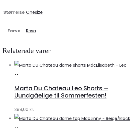
Størrelse
Onesize
Farve
Rosa
Relaterede varer
Køb
hos
Marta Du Chateau Leo Shorts –
Klædeskabet.dk
Uundgåelige til Sommerfesten!
399,00
kr.
Køb