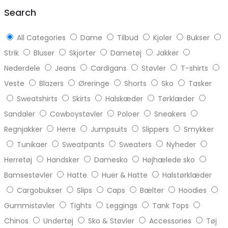
top
Search
All Categories
Dame
Tilbud
Kjoler
Bukser
Strik
Bluser
Skjorter
Dametøj
Jakker
Nederdele
Jeans
Cardigans
Støvler
T-shirts
Veste
Blazers
Øreringe
Shorts
Sko
Tasker
Sweatshirts
Skirts
Halskæder
Tørklæder
Sandaler
Cowboystøvler
Poloer
Sneakers
Regnjakker
Herre
Jumpsuits
Slippers
Smykker
Tunikaer
Sweatpants
Sweaters
Nyheder
Herretøj
Handsker
Damesko
Højhælede sko
Bamsestøvler
Hatte
Huer & Hatte
Halstørklæder
Cargobukser
Slips
Caps
Bælter
Hoodies
Gummistøvler
Tights
Leggings
Tank Tops
Chinos
Undertøj
Sko & Støvler
Accessories
Tøj