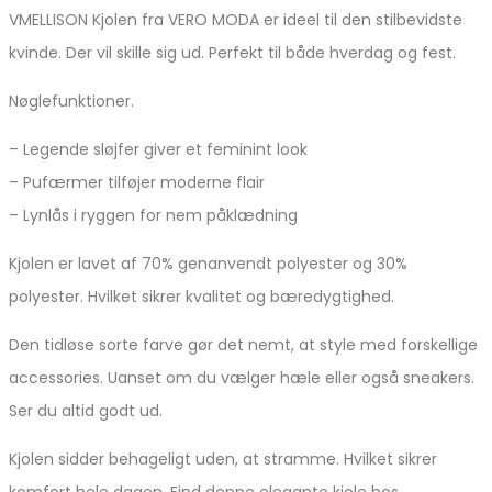
VMELLISON Kjolen fra VERO MODA er ideel til den stilbevidste
kvinde. Der vil skille sig ud. Perfekt til både hverdag og fest.
Nøglefunktioner.
– Legende sløjfer giver et feminint look
– Pufærmer tilføjer moderne flair
– Lynlås i ryggen for nem påklædning
Kjolen er lavet af 70% genanvendt polyester og 30%
polyester. Hvilket sikrer kvalitet og bæredygtighed.
Den tidløse sorte farve gør det nemt, at style med forskellige
accessories. Uanset om du vælger hæle eller også sneakers.
Ser du altid godt ud.
Kjolen sidder behageligt uden, at stramme. Hvilket sikrer
komfort hele dagen. Find denne elegante kjole hos