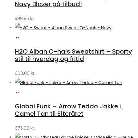
Klædeskabet.dk
Navy Blazer på tilbud!
599,95
kr.
Køb
hos
H2O Alban O-hals Sweatshirt – Sporty
Lykke
stil til hverdag og fritid
by
600,00
kr.
Lykke
Køb
hos
Global Funk – Arrow Teddo Jakke i
Lykke
Camel Tan til Efteråret
by
675,00
kr.
Lykke