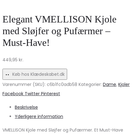
BYMMORLA
5102
–
Striktrøje
Elegant VMELLISON Kjole
Elegant
–
med Sløjfer og Pufærmer –
til
Melanzana
Must-Have!
enhver
Udsalg
lejlighed
449,95
kr.
Køb hos Klædeskabet.dk
Varenummer (SKU):
c6b1fc0adb58
Kategorier:
Dame
,
Kjoler
Share
Facebook
Twitter
Pinterest
Beskrivelse
Yderligere information
VMELLISON Kjole med Sløjfer og Pufærmer. Et Must-Have