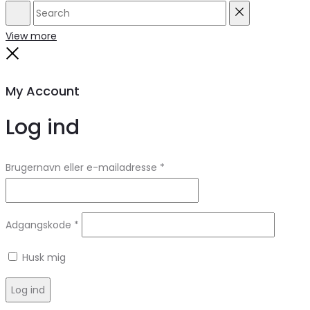
Search
Reset
View more
Close
My Account
Log ind
Brugernavn eller e-mailadresse
*
Adgangskode
*
Husk mig
Log ind