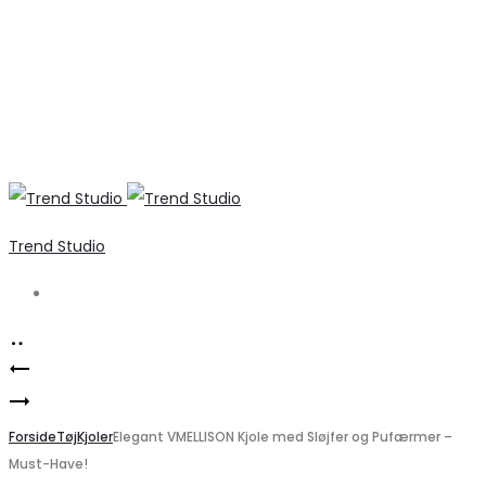
Trend Studio
Search
Product
Marta
navigation
B.YOUNG
du
Højhalset
Forside
Château
Tøj
Kjoler
Elegant VMELLISON Kjole med Sløjfer og Pufærmer –
Must-Have!
Kjole
MdcRosa