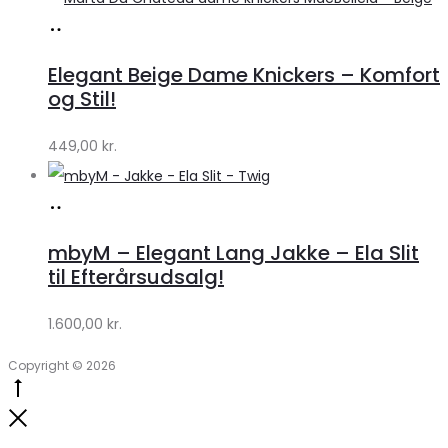
Køb
hos
Elegant Beige Dame Knickers – Komfort
Klædeskabet.dk
og Stil!
449,00
kr.
Køb
hos
mbyM – Elegant Lang Jakke – Ela Slit
Lykke
til Efterårsudsalg!
by
1.600,00
kr.
Lykke
Copyright © 2026
Go
to
Close