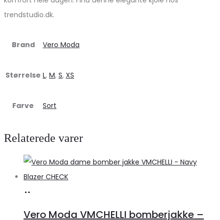
trendstudio.dk.
Brand
Vero Moda
Størrelse
L
,
M
,
S
,
XS
Farve
Sort
Relaterede varer
Køb
hos
Vero Moda VMCHELLI bomberjakke –