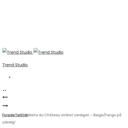
Trend Studio
Search
Product
Marta
navigation
Elegant
du
Teak
Forside
Chateau
Tøj
Strik
Marta du Château stribet cardigan – Beige/Fango på
udsalg!
Melange
dame