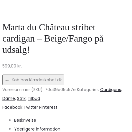
Strik
strik
til
MdcFatima
Modebevidste
25453
Marta du Château stribet
Kvinder
–
cardigan – Beige/Fango på
Beige/Moro67934
udsalg!
599,00
kr.
Køb hos Klædeskabet.dk
Varenummer (SKU):
70c39e05c57e
Kategorier:
Cardigans
,
Dame
,
Strik
,
Tilbud
Share
Facebook
Twitter
Pinterest
Beskrivelse
Yderligere information