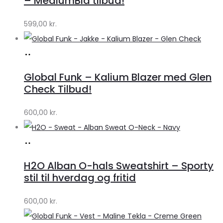
– MediumBlå tilbud!
599,00
kr.
Køb
hos
Global Funk – Kalium Blazer med Glen
Lykke
Check Tilbud!
by
600,00
kr.
Lykke
Køb
hos
H2O Alban O-hals Sweatshirt – Sporty
Lykke
stil til hverdag og fritid
by
600,00
kr.
Lykke