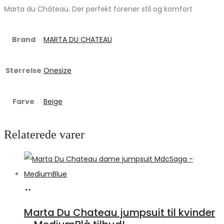
Marta du Château. Der perfekt forener stil og komfort
Brand
MARTA DU CHATEAU
Størrelse
Onesize
Farve
Beige
Relaterede varer
Køb
hos
Marta Du Chateau jumpsuit til kvinder
Klædeskabet.dk