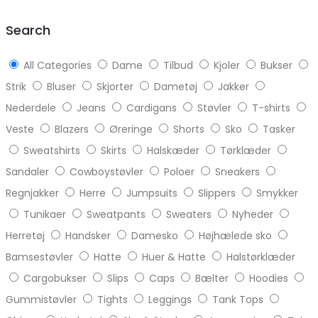
top
Search
All Categories
Dame
Tilbud
Kjoler
Bukser
Strik
Bluser
Skjorter
Dametøj
Jakker
Nederdele
Jeans
Cardigans
Støvler
T-shirts
Veste
Blazers
Øreringe
Shorts
Sko
Tasker
Sweatshirts
Skirts
Halskæder
Tørklæder
Sandaler
Cowboystøvler
Poloer
Sneakers
Regnjakker
Herre
Jumpsuits
Slippers
Smykker
Tunikaer
Sweatpants
Sweaters
Nyheder
Herretøj
Handsker
Damesko
Højhælede sko
Bamsestøvler
Hatte
Huer & Hatte
Halstørklæder
Cargobukser
Slips
Caps
Bælter
Hoodies
Gummistøvler
Tights
Leggings
Tank Tops