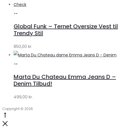
Køb
hos
Global Funk – Ternet Oversize Vest til
Lykke
Trendy Stil
by
850,00
kr.
Lykke
Køb
hos
Marta Du Chateau Emma Jeans D –
Klædeskabet.dk
Denim Tilbud!
499,00
kr.
Copyright © 2026
Go
to
Close