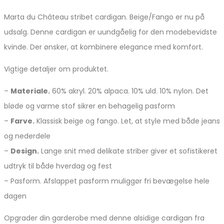
Marta du Château stribet cardigan. Beige/Fango er nu på
udsalg. Denne cardigan er uundgåelig for den modebevidste
kvinde. Der ønsker, at kombinere elegance med komfort.
Vigtige detaljer om produktet.
–
Materiale.
60% akryl. 20% alpaca. 10% uld. 10% nylon. Det
bløde og varme stof sikrer en behagelig pasform
–
Farve.
Klassisk beige og fango. Let, at style med både jeans
og nederdele
–
Design.
Lange snit med delikate striber giver et sofistikeret
udtryk til både hverdag og fest
– Pasform. Afslappet pasform muliggør fri bevægelse hele
dagen
Opgrader din garderobe med denne alsidige cardigan fra