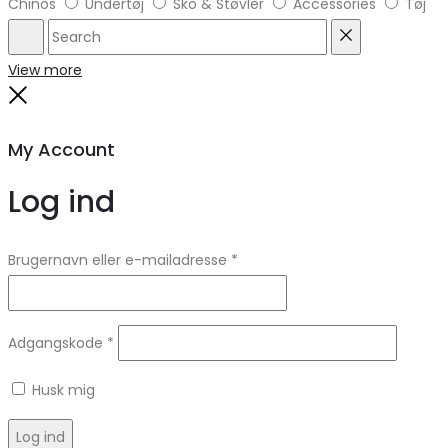
Chinos
Undertøj
Sko & Støvler
Accessories
Tøj
Search
Reset
View more
Close
My Account
Log ind
Brugernavn eller e-mailadresse
*
Adgangskode
*
Husk mig
Log ind