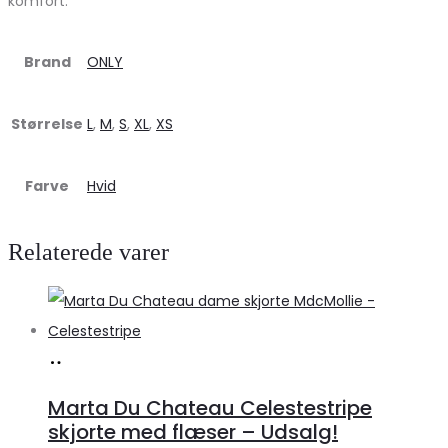
komfort.
Brand
ONLY
Størrelse
L
,
M
,
S
,
XL
,
XS
Farve
Hvid
Relaterede varer
Køb
hos
Marta Du Chateau Celestestripe
Klædeskabet.dk
skjorte med flæser – Udsalg!