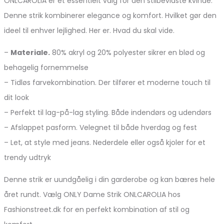
ONLCAROLIA er et essentielt valg for den stilbevidste kvinde.
Denne strik kombinerer elegance og komfort. Hvilket gør den
ideel til enhver lejlighed. Her er. Hvad du skal vide.
–
Materiale.
80% akryl og 20% polyester sikrer en blød og
behagelig fornemmelse
– Tidløs farvekombination. Der tilfører et moderne touch til
dit look
– Perfekt til lag-på-lag styling. Både indendørs og udendørs
– Afslappet pasform. Velegnet til både hverdag og fest
– Let, at style med jeans. Nederdele eller også kjoler for et
trendy udtryk
Denne strik er uundgåelig i din garderobe og kan bæres hele
året rundt. Vælg ONLY Dame Strik ONLCAROLIA hos
Fashionstreet.dk for en perfekt kombination af stil og