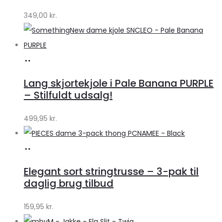
349,00
kr.
Køb
hos
Lang skjortekjole i Pale Banana PURPLE
Klædeskabet.dk
– Stilfuldt udsalg!
499,95
kr.
Køb
hos
Elegant sort stringtrusse – 3-pak til
Klædeskabet.dk
daglig brug tilbud
159,95
kr.