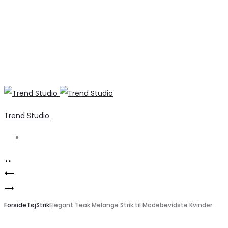
Trend Studio
Search
Product
Marta
navigation
PIECES
du
dame
Forside
Château
Tøj
Strik
Elegant Teak Melange Strik til Modebevidste Kvinder
scarf
stribet