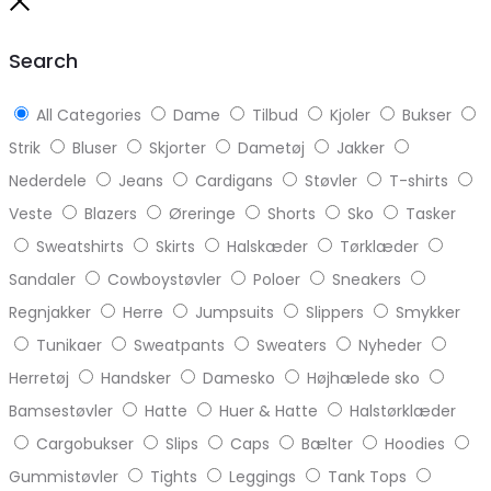
to
Close
top
Search
All Categories
Dame
Tilbud
Kjoler
Bukser
Strik
Bluser
Skjorter
Dametøj
Jakker
Nederdele
Jeans
Cardigans
Støvler
T-shirts
Veste
Blazers
Øreringe
Shorts
Sko
Tasker
Sweatshirts
Skirts
Halskæder
Tørklæder
Sandaler
Cowboystøvler
Poloer
Sneakers
Regnjakker
Herre
Jumpsuits
Slippers
Smykker
Tunikaer
Sweatpants
Sweaters
Nyheder
Herretøj
Handsker
Damesko
Højhælede sko
Bamsestøvler
Hatte
Huer & Hatte
Halstørklæder
Cargobukser
Slips
Caps
Bælter
Hoodies
Gummistøvler
Tights
Leggings
Tank Tops