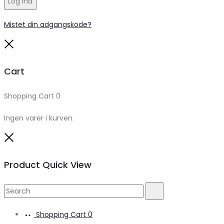
Log ind
Mistet din adgangskode?
Close
Cart
Shopping Cart
0
Ingen varer i kurven.
Close
Product Quick View
Search
Search
for:
Shopping Cart
0