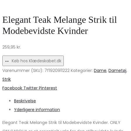
PCJULIANA
cardigan
–
–
Elegant Teak Melange Strik til
Fossil
Beige/Fango
Modebevidste Kvinder
på
udsalg!
259,95
kr.
Køb hos Klædeskabet.dk
Varenummer (SKU):
7f1920911222
Kategorier:
Dame
,
Dametøj
,
Strik
Share
Facebook
Twitter
Pinterest
Beskrivelse
Yderligere information
Elegant Teak Melange Strik til Modebevidste Kvinder. ONLY