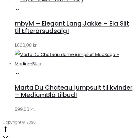
Køb
hos
mbyM – Elegant Lang Jakke – Ela Slit
Lykke
til Efterårsudsalg!
by
1.600,00
kr.
Lykke
Køb
hos
Marta Du Chateau jumpsuit til kvinder
Klædeskabet.dk
– MediumBlå tilbud!
599,00
kr.
Copyright © 2026
Go