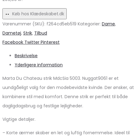
Rose
Tilbud!
Køb hos Klædeskabet.dk
Varenummer (SKU):
f264cd5eb519
Kategorier:
Dame
,
Dametøj
,
Strik
,
Tilbud
Share
Facebook
Twitter
Pinterest
Beskrivelse
Yderligere information
Marta Du Chateau strik MdcSia 5003. Nuggat9061 er et
uundgåeligt valg for den modebevidste kvinde. Der ønsker, at
kombinere stil med komfort. Denne strik er perfekt til både
dagligdagsbrug og festlige lejligheder.
Vigtige detaljer.
– Korte ærmer skaber en let og luftig fornemmelse. Ideel til