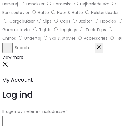
Herretøj
Handsker
Damesko
Højhælede sko
Bamsestøvler
Hatte
Huer & Hatte
Halstørklæder
Cargobukser
Slips
Caps
Bælter
Hoodies
Gummistøvler
Tights
Leggings
Tank Tops
Chinos
Undertøj
Sko & Støvler
Accessories
Tøj
Search
Reset
View more
Close
My Account
Log ind
Brugernavn eller e-mailadresse
*