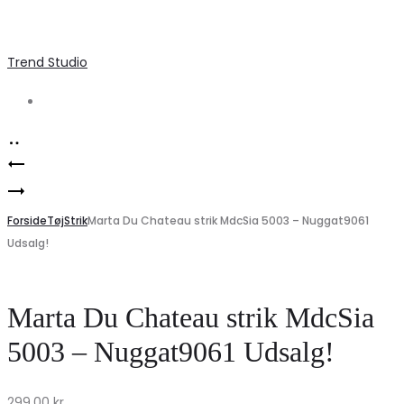
Trend Studio
Search
Product
Marta
navigation
Marta
Du
Du
Forside
Chateau
Tøj
Strik
Marta Du Chateau strik MdcSia 5003 – Nuggat9061
Udsalg!
Chateau
MdcGrace
Hørkjole
Jakke
MdcNess
–
Marta Du Chateau strik MdcSia
–
Ternet
5003 – Nuggat9061 Udsalg!
Panna
Elegance
Old
Tilbud!
299,00
kr.