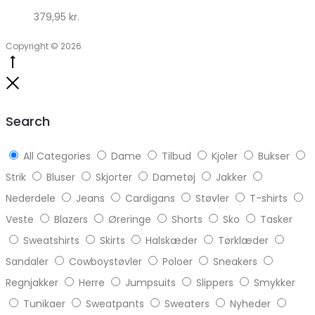
379,95
kr.
Copyright © 2026
Go
to
Close
top
Search
All Categories
Dame
Tilbud
Kjoler
Bukser
Strik
Bluser
Skjorter
Dametøj
Jakker
Nederdele
Jeans
Cardigans
Støvler
T-shirts
Veste
Blazers
Øreringe
Shorts
Sko
Tasker
Sweatshirts
Skirts
Halskæder
Tørklæder
Sandaler
Cowboystøvler
Poloer
Sneakers
Regnjakker
Herre
Jumpsuits
Slippers
Smykker
Tunikaer
Sweatpants
Sweaters
Nyheder