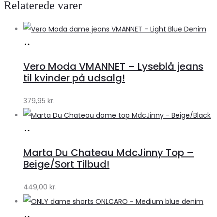
Relaterede varer
Køb
hos
Vero Moda VMANNET – Lyseblå jeans
Klædeskabet.dk
til kvinder på udsalg!
379,95
kr.
Køb
hos
Marta Du Chateau MdcJinny Top –
Klædeskabet.dk
Beige/Sort Tilbud!
449,00
kr.
Køb