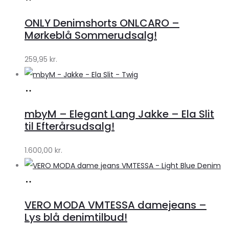
hos
ONLY Denimshorts ONLCARO –
Klædeskabet.dk
Mørkeblå Sommerudsalg!
259,95
kr.
Køb
hos
mbyM – Elegant Lang Jakke – Ela Slit
Lykke
til Efterårsudsalg!
by
1.600,00
kr.
Lykke
Køb
hos
VERO MODA VMTESSA damejeans –
Klædeskabet.dk
Lys blå denimtilbud!