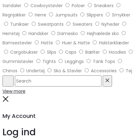
Sandaler
Cowboystøvler
Poloer
Sneakers
Regnjakker
Herre
Jumpsuits
Slippers
Smykker
Tunikaer
Sweatpants
Sweaters
Nyheder
Herretøj
Handsker
Damesko
Højhælede sko
Bamsestøvler
Hatte
Huer & Hatte
Halstørklæder
Cargobukser
Slips
Caps
Bælter
Hoodies
Gummistøvler
Tights
Leggings
Tank Tops
Chinos
Undertøj
Sko & Støvler
Accessories
Tøj
Search
Reset
View more
Close
My Account
Log ind