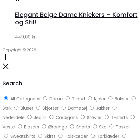
hos
Elegant Beige Dame Knickers – Komfort
Klædeskabet.dk
og Stil!
449,00
kr.
Copyright © 2026
Go
to
Close
top
Search
All Categories
Dame
Tilbud
Kjoler
Bukser
Strik
Bluser
Skjorter
Dametøj
Jakker
Nederdele
Jeans
Cardigans
Støvler
T-shirts
Veste
Blazers
Øreringe
Shorts
Sko
Tasker
Sweatshirts
Skirts
Halskæder
Tørklæder