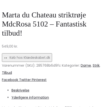
Skjorte
striktrøje
til
VMERIN
Marta du Chateau striktrøje
Dame
–
MdcRosa 5102 – Fantastisk
–
Bæredygtig
tilbud!
Tidløs
stil
Stil!
549,00
kr.
Køb hos Klædeskabet.dk
Varenummer (SKU):
285768b6d9fc
Kategorier:
Dame
,
Strik
,
Tilbud
Share
Facebook
Twitter
Pinterest
Beskrivelse
Yderligere information