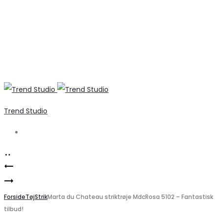
Trend Studio
Search
Product
VERO
navigation
Elegant
MODA
VILA
Forside
V-
Tøj
Strik
Marta du Chateau striktrøje MdcRosa 5102 – Fantastisk
tilbud!
VIFOXY
hals