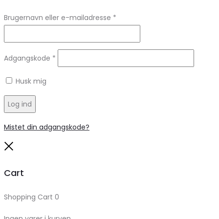
Brugernavn eller e-mailadresse
*
Adgangskode
*
Husk mig
Log ind
Mistet din adgangskode?
Close
Cart
Shopping Cart
0
Ingen varer i kurven.