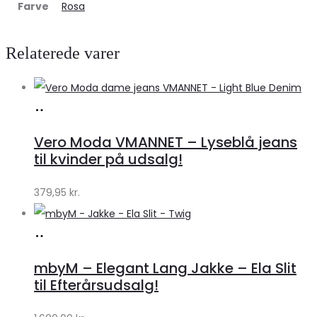
Farve
Rosa
Relaterede varer
Køb
hos
Vero Moda VMANNET – Lyseblå jeans
Klædeskabet.dk
til kvinder på udsalg!
379,95
kr.
Køb
hos
mbyM – Elegant Lang Jakke – Ela Slit
Lykke
til Efterårsudsalg!
by