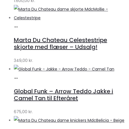
1.600,00
kr.
Lykke
Køb
hos
Marta Du Chateau Celestestripe
Klædeskabet.dk
skjorte med flæser – Udsalg!
349,00
kr.
Køb
hos
Global Funk – Arrow Teddo Jakke i
Lykke
Camel Tan til Efteråret
by
675,00
kr.
Lykke
Køb