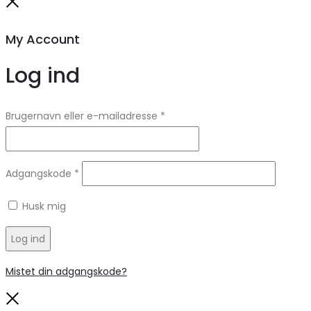
Close
My Account
Log ind
Brugernavn eller e-mailadresse
*
Adgangskode
*
Husk mig
Log ind
Mistet din adgangskode?
Close