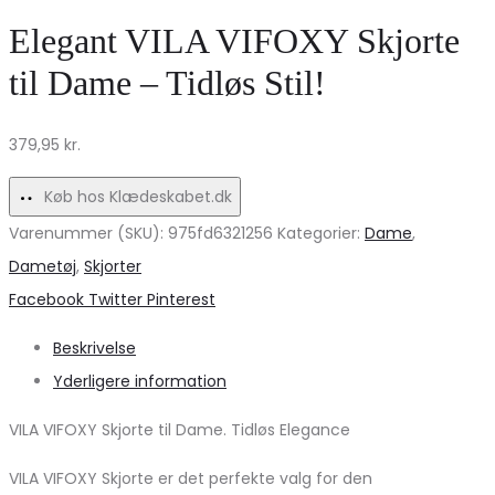
Sølv
MdcRosa
Elegant VILA VIFOXY Skjorte
Mink
5102
til Dame – Tidløs Stil!
Jakke
–
med
Fantastisk
379,95
kr.
Leoprint
tilbud!
–
Køb hos Klædeskabet.dk
Must-
Varenummer (SKU):
975fd6321256
Kategorier:
Dame
,
Have!
Dametøj
,
Skjorter
Share
Facebook
Twitter
Pinterest
Beskrivelse
Yderligere information
VILA VIFOXY Skjorte til Dame. Tidløs Elegance
VILA VIFOXY Skjorte er det perfekte valg for den