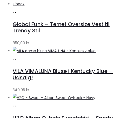
Køb
hos
Global Funk – Ternet Oversize Vest til
Lykke
Trendy Stil
by
850,00
kr.
Lykke
Køb
hos
VILA VIMALUNA Bluse i Kentucky Blue –
Klædeskabet.dk
Udsalg!
349,95
kr.
Køb
hos
H2O Alban O-hals Sweatshirt – Sporty