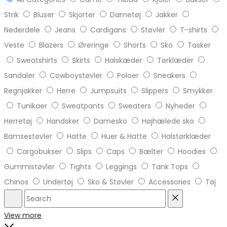
Strik
Bluser
Skjorter
Dametøj
Jakker
Nederdele
Jeans
Cardigans
Støvler
T-shirts
Veste
Blazers
Øreringe
Shorts
Sko
Tasker
Sweatshirts
Skirts
Halskæder
Tørklæder
Sandaler
Cowboystøvler
Poloer
Sneakers
Regnjakker
Herre
Jumpsuits
Slippers
Smykker
Tunikaer
Sweatpants
Sweaters
Nyheder
Herretøj
Handsker
Damesko
Højhælede sko
Bamsestøvler
Hatte
Huer & Hatte
Halstørklæder
Cargobukser
Slips
Caps
Bælter
Hoodies
Gummistøvler
Tights
Leggings
Tank Tops
Chinos
Undertøj
Sko & Støvler
Accessories
Tøj
Search
Reset
View more