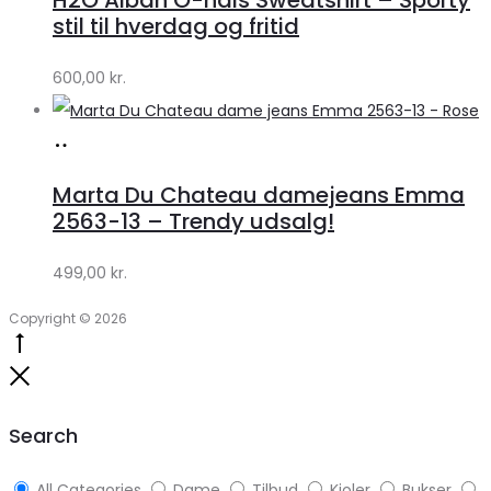
Lykke
stil til hverdag og fritid
by
600,00
kr.
Lykke
Køb
hos
Marta Du Chateau damejeans Emma
Klædeskabet.dk
2563-13 – Trendy udsalg!
499,00
kr.
Copyright © 2026
Go
to
Close
top
Search
All Categories
Dame
Tilbud
Kjoler
Bukser