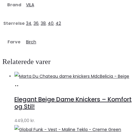
Brand
VILA
Størrelse
34
,
36
,
38
,
40
,
42
Farve
Birch
Relaterede varer
Køb
hos
Elegant Beige Dame Knickers – Komfort
Klædeskabet.dk
og Stil!
449,00
kr.