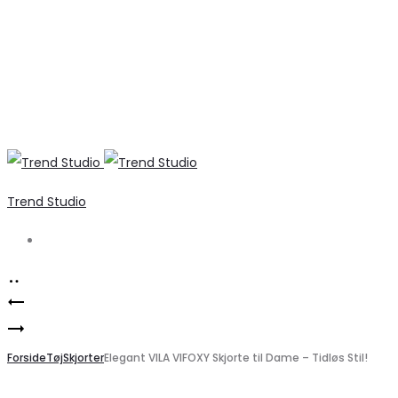
Trend Studio
Search
Product
Marta
navigation
VERO
du
MODA
Forside
Chateau
Tøj
Skjorter
Elegant VILA VIFOXY Skjorte til Dame – Tidløs Stil!
VMKIRBY
striktrøje