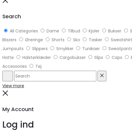
to
Close
top
Search
All Categories
Dame
Tilbud
Kjoler
Bukser
S
Blazers
Øreringe
Shorts
Sko
Tasker
Sweatshir
Jumpsuits
Slippers
Smykker
Tunikaer
Sweatpant
Hatte
Halstørklæder
Cargobukser
Slips
Caps
Accessories
Tøj
Search
Reset
View more
Close
My Account
Log ind