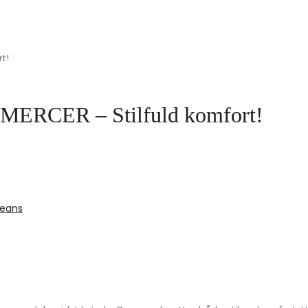
t!
ERCER – Stilfuld komfort!
Jeans