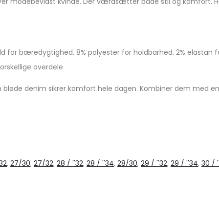
modebevidst kvinde. Der værdsætter både stil og komfort. Her 
for bæredygtighed. 8% polyester for holdbarhed. 2% elastan f
rskellige overdele
 bløde denim sikrer komfort hele dagen. Kombiner dem med en t-s
32
,
27/30
,
27/32
,
28 / ''32
,
28 / ''34
,
28/30
,
29 / ''32
,
29 / ''34
,
30 / '