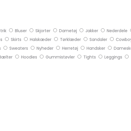
trik
Bluser
Skjorter
Dametøj
Jakker
Nederdele
ts
Skirts
Halskæder
Tørklæder
Sandaler
Cowboy
s
Sweaters
Nyheder
Herretøj
Handsker
Damesk
Bælter
Hoodies
Gummistøvler
Tights
Leggings