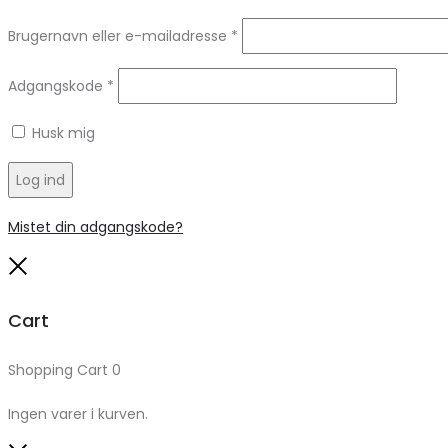
Brugernavn eller e-mailadresse
*
Adgangskode
*
Husk mig
Log ind
Mistet din adgangskode?
Close
Cart
Shopping Cart
0
Ingen varer i kurven.