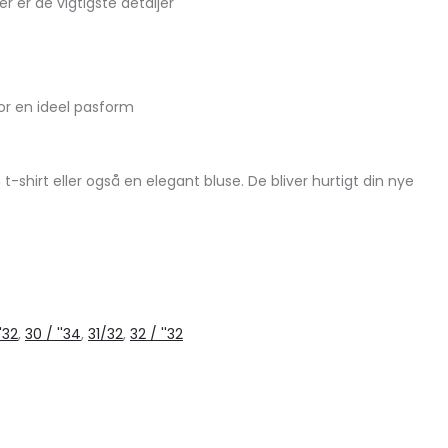
er de vigtigste detaljer
or en ideel pasform
hirt eller også en elegant bluse. De bliver hurtigt din nye
'32
,
30 / ''34
,
31/32
,
32 / ''32