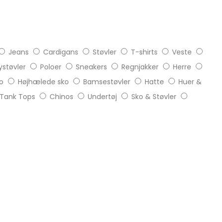
Jeans
Cardigans
Støvler
T-shirts
Veste
støvler
Poloer
Sneakers
Regnjakker
Herre
o
Højhælede sko
Bamsestøvler
Hatte
Huer &
Tank Tops
Chinos
Undertøj
Sko & Støvler