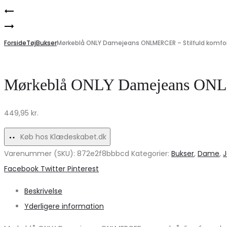
Product
Marta
navigation
Victoire
du
dame
Forside
Chateau
Tøj
Bukser
Mørkeblå ONLY Damejeans ONLMERCER – Stilfuld komfor
støvler
damejeans
7297
–
Mørkeblå ONLY Damejeans ONLM
–
Mørkeblå
Chunky
Denim
449,95
kr.
stil
Tilbud!
med
Køb hos Klædeskabet.dk
nitter
Varenummer (SKU):
872e2f8bbbcd
Kategorier:
Bukser
,
Dame
,
på
Share
Facebook
Twitter
Pinterest
udsalg
Beskrivelse
Yderligere information