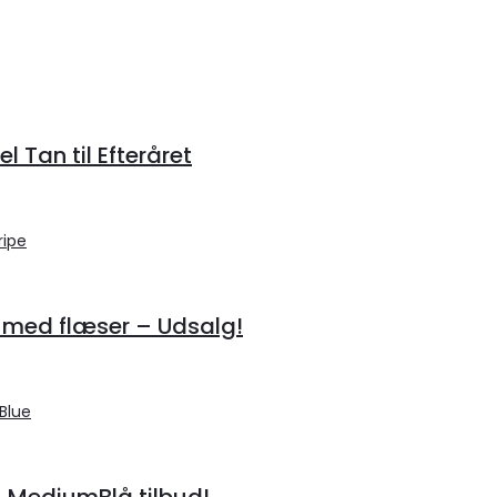
 Tan til Efteråret
 med flæser – Udsalg!
– MediumBlå tilbud!