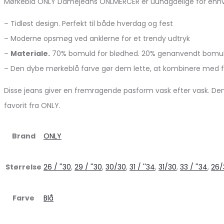
Mørkeblå ONLY Damejeans ONLMERCER er uundgåelige for enhver 
– Tidløst design. Perfekt til både hverdag og fest
– Moderne opsmøg ved anklerne for et trendy udtryk
–
Materiale.
70% bomuld for blødhed. 20% genanvendt bomuld 
– Den dybe mørkeblå farve gør dem lette, at kombinere med fo
Disse jeans giver en fremragende pasform vask efter vask. Den
favorit fra ONLY.
Brand
ONLY
Størrelse
26 / ''30
,
29 / ''30
,
30/30
,
31 / ''34
,
31/30
,
33 / ''34
,
26/
Farve
Blå