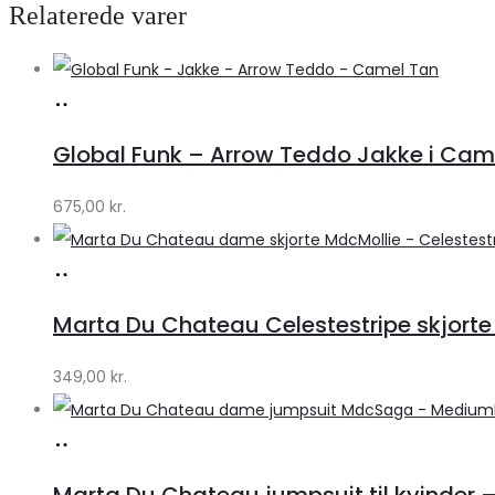
Relaterede varer
Køb
hos
Global Funk – Arrow Teddo Jakke i Camel
Lykke
by
675,00
kr.
Lykke
Køb
hos
Marta Du Chateau Celestestripe skjorte
Klædeskabet.dk
349,00
kr.
Køb
hos
Marta Du Chateau jumpsuit til kvinder 