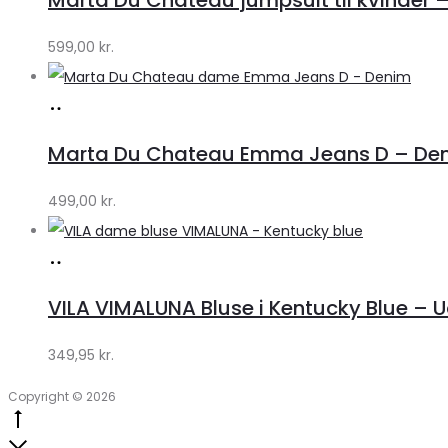
Klædeskabet.dk
599,00
kr.
Køb
hos
Marta Du Chateau Emma Jeans D – Den
Klædeskabet.dk
499,00
kr.
Køb
hos
VILA VIMALUNA Bluse i Kentucky Blue – 
Klædeskabet.dk
349,95
kr.
Copyright © 2026
Go