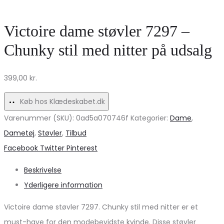
bukser
–
MdcRossella
Stilfuld
Victoire dame støvler 7297 –
7228
komfort!
Chunky stil med nitter på udsalg
–
Rød
399,00
kr.
tilbud!
Køb hos Klædeskabet.dk
Varenummer (SKU):
0ad5a070746f
Kategorier:
Dame
,
Dametøj
,
Støvler
,
Tilbud
Share
Facebook
Twitter
Pinterest
Beskrivelse
Yderligere information
Victoire dame støvler 7297. Chunky stil med nitter er et
must-have for den modebevidste kvinde. Disse støvler