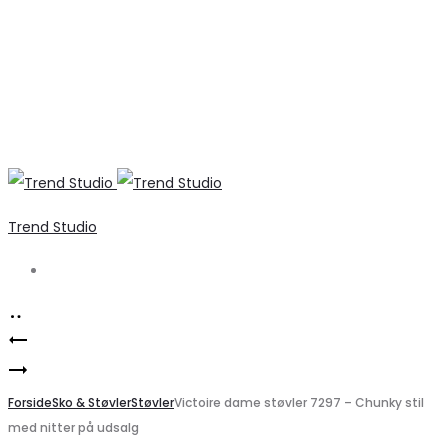
Trend Studio
Search
Product
Mørkeblå
navigation
Marta
ONLY
du
Forside
Damejeans
Sko & Støvler
Støvler
Victoire dame støvler 7297 – Chunky stil
med nitter på udsalg
Chateau
ONLMERCER