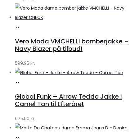
Køb
hos
Vero Moda VMCHELLI bomberjakke –
Klædeskabet.dk
Navy Blazer på tilbud!
599,95
kr.
Køb
hos
Global Funk – Arrow Teddo Jakke i
Lykke
Camel Tan til Efteråret
by
675,00
kr.
Lykke
Køb