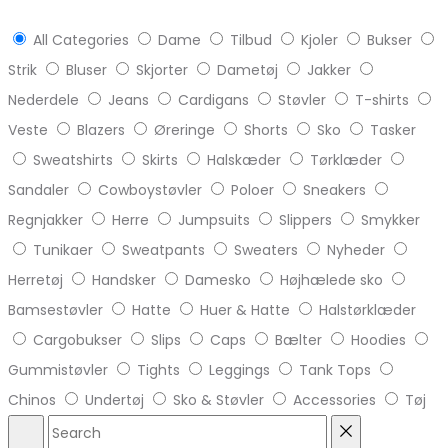
All Categories
Dame
Tilbud
Kjoler
Bukser
Strik
Bluser
Skjorter
Dametøj
Jakker
Nederdele
Jeans
Cardigans
Støvler
T-shirts
Veste
Blazers
Øreringe
Shorts
Sko
Tasker
Sweatshirts
Skirts
Halskæder
Tørklæder
Sandaler
Cowboystøvler
Poloer
Sneakers
Regnjakker
Herre
Jumpsuits
Slippers
Smykker
Tunikaer
Sweatpants
Sweaters
Nyheder
Herretøj
Handsker
Damesko
Højhælede sko
Bamsestøvler
Hatte
Huer & Hatte
Halstørklæder
Cargobukser
Slips
Caps
Bælter
Hoodies
Gummistøvler
Tights
Leggings
Tank Tops
Chinos
Undertøj
Sko & Støvler
Accessories
Tøj