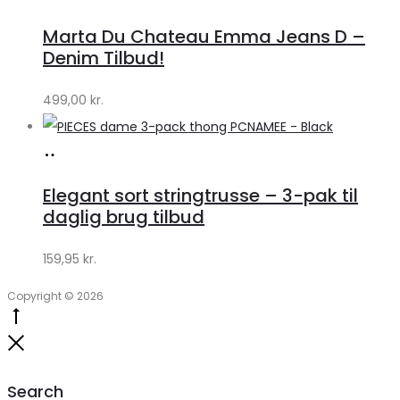
hos
Marta Du Chateau Emma Jeans D –
Klædeskabet.dk
Denim Tilbud!
499,00
kr.
Køb
hos
Elegant sort stringtrusse – 3-pak til
Klædeskabet.dk
daglig brug tilbud
159,95
kr.
Copyright © 2026
Go
to
Close
top
Search