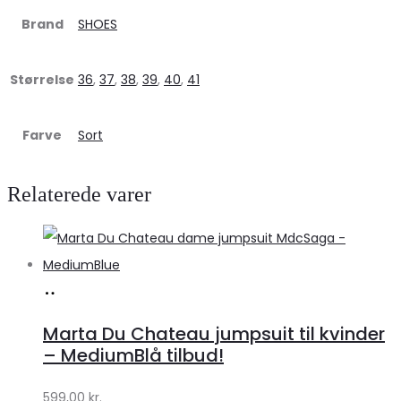
Brand
SHOES
Størrelse
36
,
37
,
38
,
39
,
40
,
41
Farve
Sort
Relaterede varer
Køb
hos
Marta Du Chateau jumpsuit til kvinder
Klædeskabet.dk
– MediumBlå tilbud!
599,00
kr.