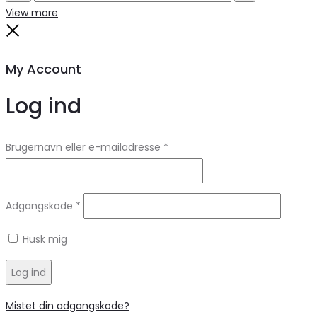
Search
Reset
View more
Close
My Account
Log ind
Brugernavn eller e-mailadresse
*
Adgangskode
*
Husk mig
Log ind
Mistet din adgangskode?