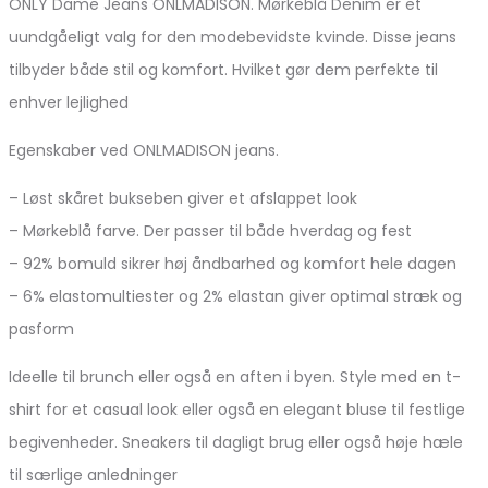
ONLY Dame Jeans ONLMADISON. Mørkeblå Denim er et
uundgåeligt valg for den modebevidste kvinde. Disse jeans
tilbyder både stil og komfort. Hvilket gør dem perfekte til
enhver lejlighed
Egenskaber ved ONLMADISON jeans.
– Løst skåret bukseben giver et afslappet look
– Mørkeblå farve. Der passer til både hverdag og fest
– 92% bomuld sikrer høj åndbarhed og komfort hele dagen
– 6% elastomultiester og 2% elastan giver optimal stræk og
pasform
Ideelle til brunch eller også en aften i byen. Style med en t-
shirt for et casual look eller også en elegant bluse til festlige
begivenheder. Sneakers til dagligt brug eller også høje hæle
til særlige anledninger