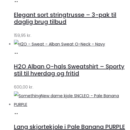
Køb
hos
Elegant sort stringtrusse – 3-pak til
Klædeskabet.dk
daglig brug tilbud
159,95
kr.
Køb
hos
H2O Alban O-hals Sweatshirt – Sporty
Lykke
stil til hverdag og fritid
by
600,00
kr.
Lykke
Køb
hos
Lang skjortekjole i Pale Banana PURPLE