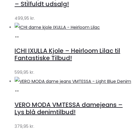
Klædeskabet.dk
– Stilfuldt udsalg!
499,95
kr.
Køb
hos
ICHI IXULLA Kjole – Heirloom Lilac til
Klædeskabet.dk
Fantastiske Tilbud!
599,95
kr.
Køb
hos
VERO MODA VMTESSA damejeans –
Klædeskabet.dk
Lys blå denimtilbud!
379,95
kr.