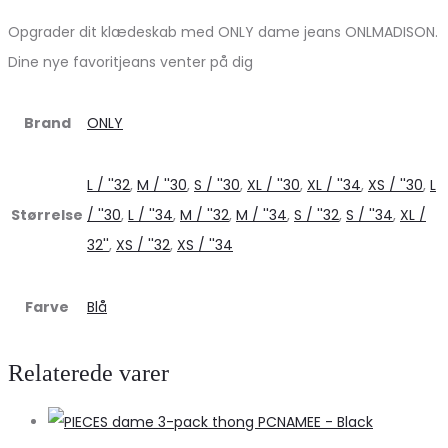
Opgrader dit klædeskab med ONLY dame jeans ONLMADISON.
Dine nye favoritjeans venter på dig
Brand
ONLY
L / ''32
,
M / ''30
,
S / ''30
,
XL / ''30
,
XL / ''34
,
XS / ''30
,
L
Størrelse
/ ''30
,
L / ''34
,
M / ''32
,
M / ''34
,
S / ''32
,
S / ''34
,
XL /
32''
,
XS / ''32
,
XS / ''34
Farve
Blå
Relaterede varer