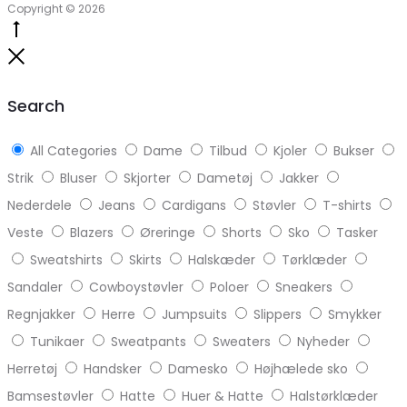
Copyright © 2026
Go
to
Close
top
Search
All Categories
Dame
Tilbud
Kjoler
Bukser
Strik
Bluser
Skjorter
Dametøj
Jakker
Nederdele
Jeans
Cardigans
Støvler
T-shirts
Veste
Blazers
Øreringe
Shorts
Sko
Tasker
Sweatshirts
Skirts
Halskæder
Tørklæder
Sandaler
Cowboystøvler
Poloer
Sneakers
Regnjakker
Herre
Jumpsuits
Slippers
Smykker
Tunikaer
Sweatpants
Sweaters
Nyheder
Herretøj
Handsker
Damesko
Højhælede sko
Bamsestøvler
Hatte
Huer & Hatte
Halstørklæder