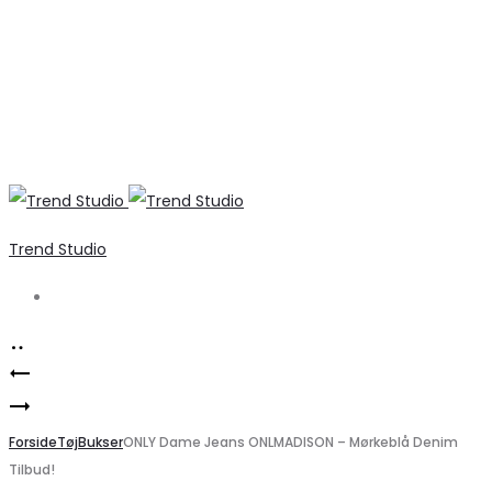
Trend Studio
Search
Product
Marta
navigation
Stilfulde
du
PIECES
Forside
Chateau
Tøj
Bukser
ONLY Dame Jeans ONLMADISON – Mørkeblå Denim
Tilbud!
DAME
T-