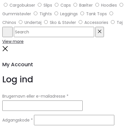
Cargobukser
Slips
Caps
Bælter
Hoodies
Gummistøvler
Tights
Leggings
Tank Tops
Chinos
Undertøj
Sko & Støvler
Accessories
Tøj
Search
Reset
View more
Close
My Account
Log ind
Brugernavn eller e-mailadresse
*
Adgangskode
*