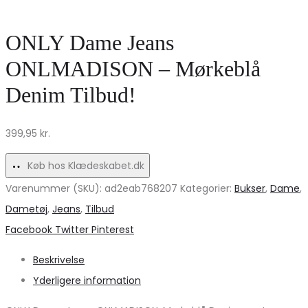
SHORTS
Shirt
PCFAY
til
ONLY Dame Jeans
–
kvinder
ONLMADISON – Mørkeblå
Sandshell
–
Denim Tilbud!
til
MdcNena
hverdag
7524
399,95
kr.
Tortora
Køb hos Klædeskabet.dk
Varenummer (SKU):
ad2eab768207
Kategorier:
Bukser
,
Dame
,
Dametøj
,
Jeans
,
Tilbud
Share
Facebook
Twitter
Pinterest
Beskrivelse
Yderligere information