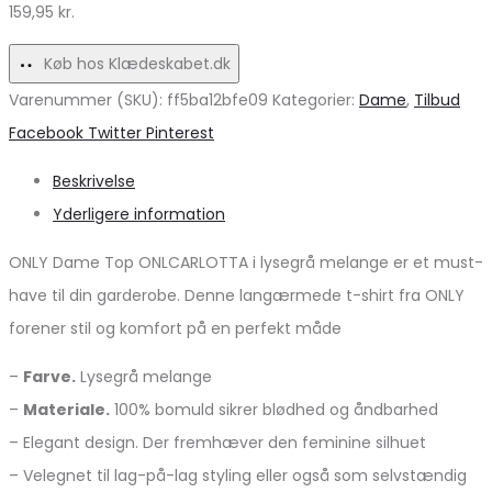
på
159,95
kr.
udsalg!
Køb hos Klædeskabet.dk
Varenummer (SKU):
ff5ba12bfe09
Kategorier:
Dame
,
Tilbud
Share
Facebook
Twitter
Pinterest
Beskrivelse
Yderligere information
ONLY Dame Top ONLCARLOTTA i lysegrå melange er et must-
have til din garderobe. Denne langærmede t-shirt fra ONLY
forener stil og komfort på en perfekt måde
–
Farve.
Lysegrå melange
–
Materiale.
100% bomuld sikrer blødhed og åndbarhed
– Elegant design. Der fremhæver den feminine silhuet
– Velegnet til lag-på-lag styling eller også som selvstændig