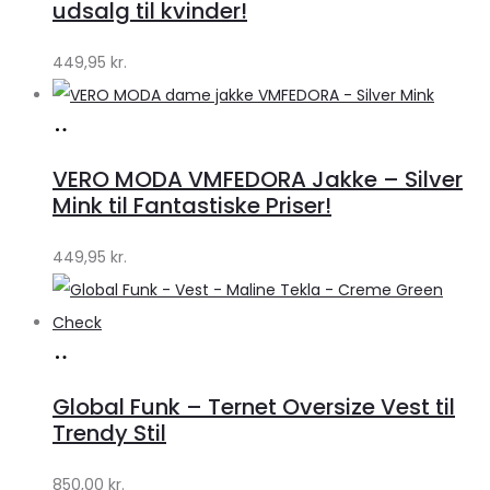
udsalg til kvinder!
449,95
kr.
Køb
hos
VERO MODA VMFEDORA Jakke – Silver
Klædeskabet.dk
Mink til Fantastiske Priser!
449,95
kr.
Køb
hos
Global Funk – Ternet Oversize Vest til
Lykke
Trendy Stil
by
850,00
kr.
Lykke