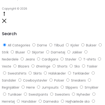
Copyright © 2026
Go
to
Close
top
Search
All Categories
Dame
Tilbud
Kjoler
Bukser
Strik
Bluser
Skjorter
Dametøj
Jakker
Nederdele
Jeans
Cardigans
Støvler
T-shirts
Veste
Blazers
Øreringe
Shorts
Sko
Tasker
Sweatshirts
Skirts
Halskæder
Tørklæder
Sandaler
Cowboystøvler
Poloer
Sneakers
Regnjakker
Herre
Jumpsuits
Slippers
Smykker
Tunikaer
Sweatpants
Sweaters
Nyheder
Herretøj
Handsker
Damesko
Højhælede sko