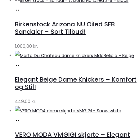
Køb
hos
Birkenstock Arizona NU Oiled SFB
Lykke
Sandaler – Sort Tilbud!
by
1.000,00
kr.
Lykke
Køb
hos
Elegant Beige Dame Knickers – Komfort
Klædeskabet.dk
og Stil!
449,00
kr.
Køb
hos
VERO MODA VMGIGI skjorte – Elegant
Klædeskabet.dk