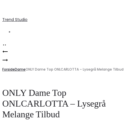
Trend Studio
Search
Product
ONLY
navigation
Marta
Dame
Du
Forside
Skjorte
Dame
ONLY Dame Top ONLCARLOTTA – Lysegrå Melange Tilbud
Chateau
ONLSOPHIE
Hørkjole
–
ONLY Dame Top
MdcNess
Mørkegrå
ONLCARLOTTA – Lysegrå
–
Denim
Melange Tilbud
Panna
Tilbud!
Beige