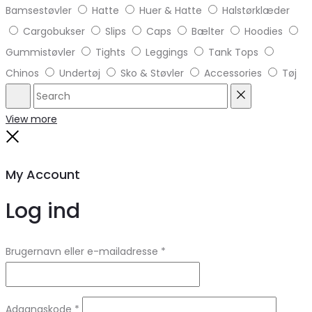
Bamsestøvler
Hatte
Huer & Hatte
Halstørklæder
Cargobukser
Slips
Caps
Bælter
Hoodies
Gummistøvler
Tights
Leggings
Tank Tops
Chinos
Undertøj
Sko & Støvler
Accessories
Tøj
Search
Reset
View more
Close
My Account
Log ind
Brugernavn eller e-mailadresse
*
Adgangskode
*