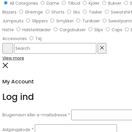
All Categories
Dame
Tilbud
Kjoler
Bukser
S
Blazers
Øreringe
Shorts
Sko
Tasker
Sweatshir
Jumpsuits
Slippers
Smykker
Tunikaer
Sweatpant
Hatte
Halstørklæder
Cargobukser
Slips
Caps
Accessories
Tøj
Search
Reset
View more
Close
My Account
Log ind
Brugernavn eller e-mailadresse
*
Adgangskode
*