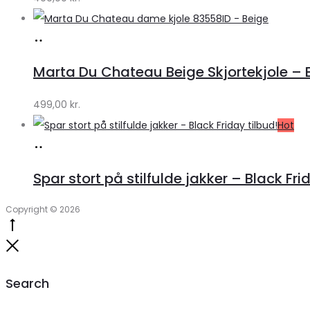
Køb
hos
Marta Du Chateau Beige Skjortekjole – 
Klædeskabet.dk
499,00
kr.
Hot
Læs
mere
Spar stort på stilfulde jakker – Black Fri
Copyright © 2026
Go
to
Close
top
Search