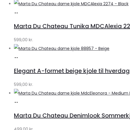
Køb
hos
Marta Du Chateau Tunika MDCAlexia 227
Klædeskabet.dk
599,00
kr.
Køb
hos
Elegant A-formet beige kjole til hverdag
Klædeskabet.dk
599,00
kr.
Køb
hos
Marta Du Chateau Denimlook Sommerkjo
Klædeskabet.dk
499,00
kr.