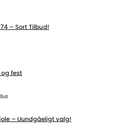
4 – Sort Tilbud!
 og fest
le – Uundgåeligt valg!