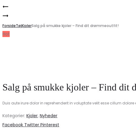
Product
Salg
navigation
Kasketter
på
–
Forside
skjorter
Tøj
Kjoler
Salg på smukke kjoler – Find dit drømmeoutfit!
Hot
Fantastiske
–
tilbud
Få
på
dine
trendy
favoritter
caps!
nu!
Salg på smukke kjoler – Find dit
Duis aute irure dolor in reprehenderit in voluptate velit esse cillum dolore 
Kategorier:
Kjoler
,
Nyheder
Share
Facebook
Twitter
Pinterest