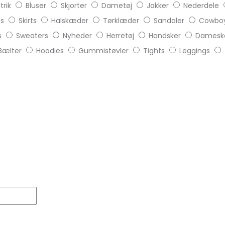
trik
Bluser
Skjorter
Dametøj
Jakker
Nederdele
ts
Skirts
Halskæder
Tørklæder
Sandaler
Cowboy
s
Sweaters
Nyheder
Herretøj
Handsker
Damesk
Bælter
Hoodies
Gummistøvler
Tights
Leggings