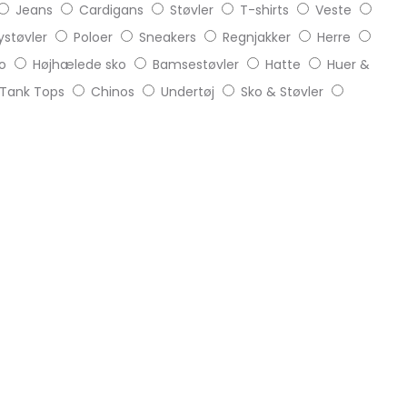
Jeans
Cardigans
Støvler
T-shirts
Veste
støvler
Poloer
Sneakers
Regnjakker
Herre
o
Højhælede sko
Bamsestøvler
Hatte
Huer &
Tank Tops
Chinos
Undertøj
Sko & Støvler