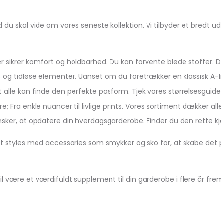
u skal vide om vores seneste kollektion. Vi tilbyder et bredt udva
. Der sikrer komfort og holdbarhed. Du kan forvente bløde stoffer
 tidløse elementer. Uanset om du foretrækker en klassisk A-linje
re At alle kan finde den perfekte pasform. Tjek vores størrelsesguide 
 Fra enkle nuancer til livlige prints. Vores sortiment dækker al
 ønsker, at opdatere din hverdagsgarderobe. Finder du den rette kj
nemt styles med accessories som smykker og sko for, at skabe det
 vil være et værdifuldt supplement til din garderobe i flere år fre