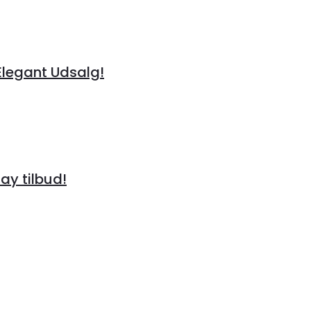
Elegant Udsalg!
day tilbud!