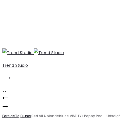
Trend Studio
Search
Product
VERO
navigation
Elegant
MODA
printet
Forside
Tessa
Tøj
Bluser
Sød VILA blondebluse VISELLY i Poppy Red – Udsalg!
kjole
Højtaljede