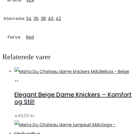
Størrelse
34
,
36
,
38
,
40
,
42
Farve
Rød
Relaterede varer
Køb
hos
Elegant Beige Dame Knickers – Komfort
Klædeskabet.dk
og Stil!
449,00
kr.