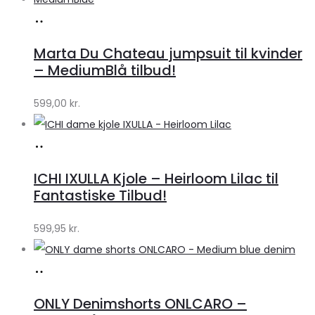
Køb
hos
Marta Du Chateau jumpsuit til kvinder
Klædeskabet.dk
– MediumBlå tilbud!
599,00
kr.
Køb
hos
ICHI IXULLA Kjole – Heirloom Lilac til
Klædeskabet.dk
Fantastiske Tilbud!
599,95
kr.
Køb
hos
ONLY Denimshorts ONLCARO –
Klædeskabet.dk