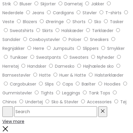
Strik
Bluser
Skjorter
Dametøj
Jakker
Nederdele
Jeans
Cardigans
Støvler
T-shirts
Veste
Blazers
Øreringe
Shorts
Sko
Tasker
Sweatshirts
Skirts
Halskæder
Tørklæder
Sandaler
Cowboystøvler
Poloer
Sneakers
Regnjakker
Herre
Jumpsuits
Slippers
Smykker
Tunikaer
Sweatpants
Sweaters
Nyheder
Herretøj
Handsker
Damesko
Højhælede sko
Bamsestøvler
Hatte
Huer & Hatte
Halstørklæder
Cargobukser
Slips
Caps
Bælter
Hoodies
Gummistøvler
Tights
Leggings
Tank Tops
Chinos
Undertøj
Sko & Støvler
Accessories
Tøj
Search
Reset
View more
Close