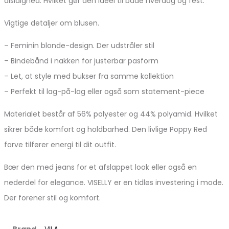
alsidighed. Hvilket gør den ideel til både hverdag og fest.
Vigtige detaljer om blusen.
– Feminin blonde-design. Der udstråler stil
– Bindebånd i nakken for justerbar pasform
– Let, at style med bukser fra samme kollektion
– Perfekt til lag-på-lag eller også som statement-piece
Materialet består af 56% polyester og 44% polyamid. Hvilket
sikrer både komfort og holdbarhed. Den livlige Poppy Red
farve tilfører energi til dit outfit.
Bær den med jeans for et afslappet look eller også en
nederdel for elegance. VISELLY er en tidløs investering i mode.
Der forener stil og komfort.
Brand
VILA