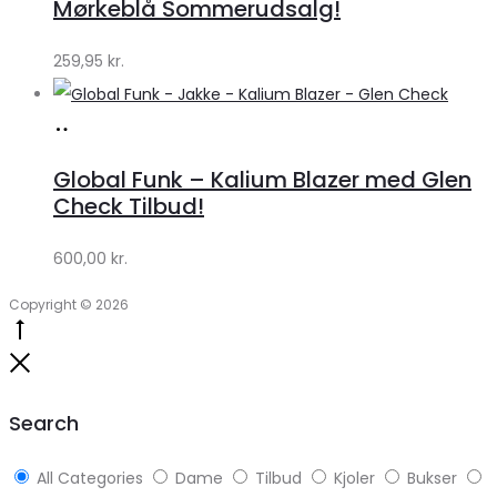
Mørkeblå Sommerudsalg!
259,95
kr.
Køb
hos
Global Funk – Kalium Blazer med Glen
Lykke
Check Tilbud!
by
600,00
kr.
Lykke
Copyright © 2026
Go
to
Close
top
Search
All Categories
Dame
Tilbud
Kjoler
Bukser