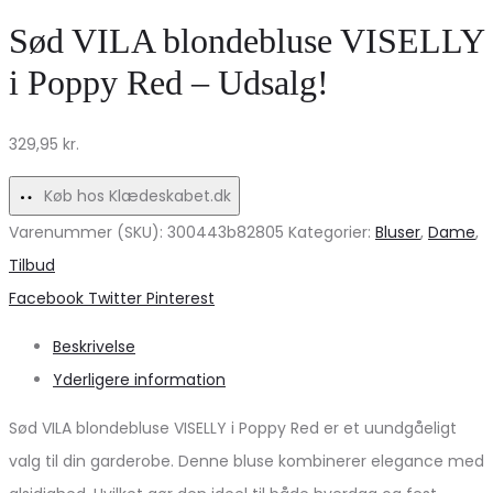
fra
Jeans
Sød VILA blondebluse VISELLY
Marta
–
i Poppy Red – Udsalg!
Du
Trendy
Chateau
Denim
329,95
kr.
–
Tilbud!
Black
Køb hos Klædeskabet.dk
Friday!
Varenummer (SKU):
300443b82805
Kategorier:
Bluser
,
Dame
,
Tilbud
Share
Facebook
Twitter
Pinterest
Beskrivelse
Yderligere information
Sød VILA blondebluse VISELLY i Poppy Red er et uundgåeligt
valg til din garderobe. Denne bluse kombinerer elegance med