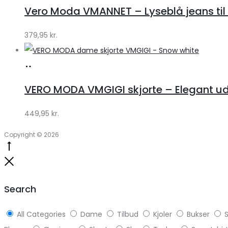
hos
Vero Moda VMANNET – Lyseblå jeans til 
Klædeskabet.dk
379,95
kr.
Køb
hos
VERO MODA VMGIGI skjorte – Elegant uds
Klædeskabet.dk
449,95
kr.
Copyright © 2026
Go
to
Close
top
Search
All Categories
Dame
Tilbud
Kjoler
Bukser
S