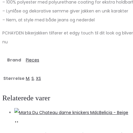
– 100% polyester med polyurethane coating for ekstra holdba
– Lynlåse og dekorative sømme giver jakken en unik karakter
– Nem, at style med både jeans og nederdel
PCHAYDEN bikerjakken tilfører et edgy touch til dit look og bliv
nu
Brand
Pieces
Størrelse
M
,
S
,
XS
Relaterede varer
Køb
hos