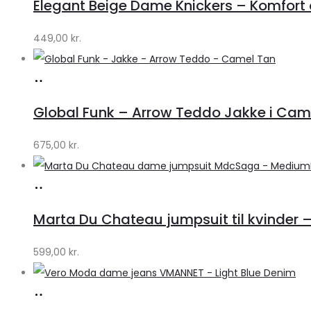
Elegant Beige Dame Knickers – Komfort o
Klædeskabet.dk
449,00
kr.
Køb
hos
Global Funk – Arrow Teddo Jakke i Camel
Lykke
by
675,00
kr.
Lykke
Køb
hos
Marta Du Chateau jumpsuit til kvinder 
Klædeskabet.dk
599,00
kr.
Køb