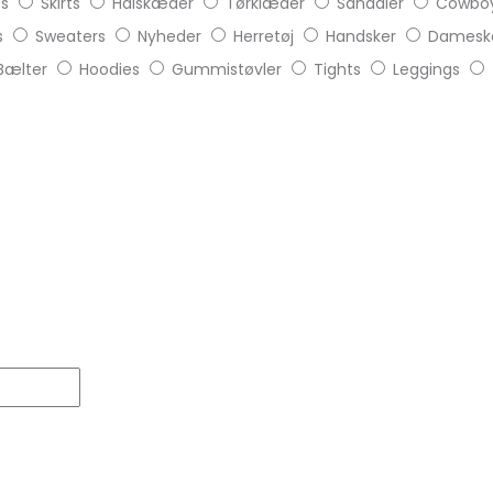
ts
Skirts
Halskæder
Tørklæder
Sandaler
Cowboy
s
Sweaters
Nyheder
Herretøj
Handsker
Damesk
Bælter
Hoodies
Gummistøvler
Tights
Leggings