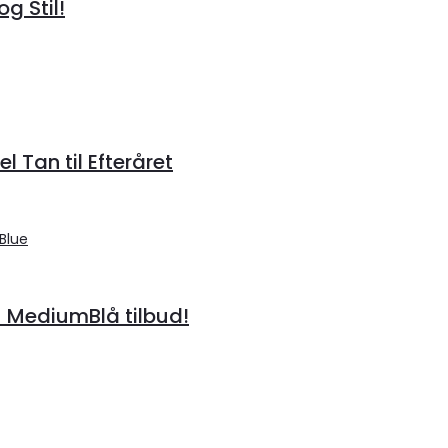
g Stil!
 Tan til Efteråret
– MediumBlå tilbud!