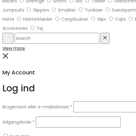
Blazers
Øreringe
Shorts
Sko
Tasker
Sweatshir
Jumpsuits
Slippers
Smykker
Tunikaer
Sweatpant
Hatte
Halstørklæder
Cargobukser
Slips
Caps
Accessories
Tøj
Search
Reset
View more
Close
My Account
Log ind
Brugernavn eller e-mailadresse
*
Adgangskode
*