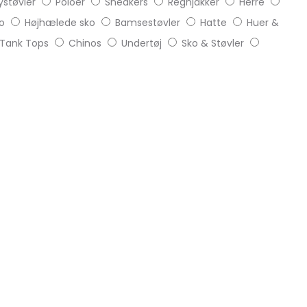
støvler
Poloer
Sneakers
Regnjakker
Herre
o
Højhælede sko
Bamsestøvler
Hatte
Huer &
Tank Tops
Chinos
Undertøj
Sko & Støvler