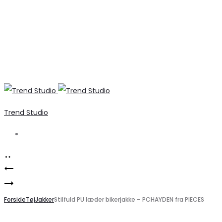
Trend Studio
Search
Product
b.young
navigation
VILA
dame
DAME
Forside
kjole
Tøj
Jakker
Stilfuld PU læder bikerjakke – PCHAYDEN fra PIECES
KJOLE
BYDETONA