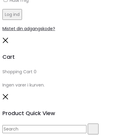
Husk mig
Log ind
Mistet din adgangskode?
Close
Cart
Shopping Cart
0
Ingen varer i kurven.
Close
Product Quick View
Search
Search