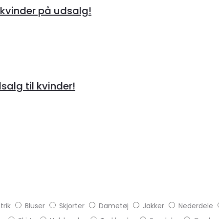
kvinder på udsalg!
alg til kvinder!
trik
Bluser
Skjorter
Dametøj
Jakker
Nederdele