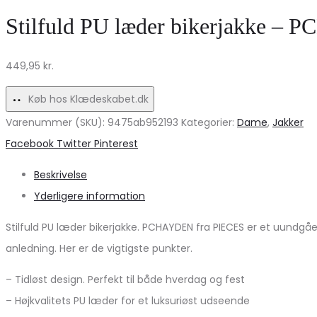
VIHARLEY
–
Stilfuld PU læder bikerjakke –
–
Gun
Black
metal
449,95
kr.
White
Dots
Køb hos Klædeskabet.dk
Varenummer (SKU):
9475ab952193
Kategorier:
Dame
,
Jakker
Share
Facebook
Twitter
Pinterest
Beskrivelse
Yderligere information
Stilfuld PU læder bikerjakke. PCHAYDEN fra PIECES er et uundgå
anledning. Her er de vigtigste punkter.
– Tidløst design. Perfekt til både hverdag og fest
– Højkvalitets PU læder for et luksuriøst udseende