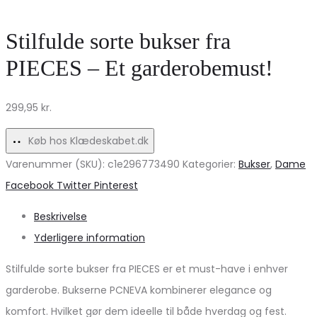
Stilfulde sorte bukser fra
PIECES – Et garderobemust!
299,95
kr.
Køb hos Klædeskabet.dk
Varenummer (SKU):
c1e296773490
Kategorier:
Bukser
,
Dame
Share
Facebook
Twitter
Pinterest
Beskrivelse
Yderligere information
Stilfulde sorte bukser fra PIECES er et must-have i enhver
garderobe. Bukserne PCNEVA kombinerer elegance og
komfort. Hvilket gør dem ideelle til både hverdag og fest.