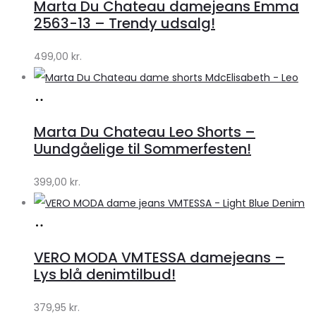
Marta Du Chateau damejeans Emma
Klædeskabet.dk
2563-13 – Trendy udsalg!
499,00
kr.
Køb
hos
Marta Du Chateau Leo Shorts –
Klædeskabet.dk
Uundgåelige til Sommerfesten!
399,00
kr.
Køb
hos
VERO MODA VMTESSA damejeans –
Klædeskabet.dk
Lys blå denimtilbud!
379,95
kr.