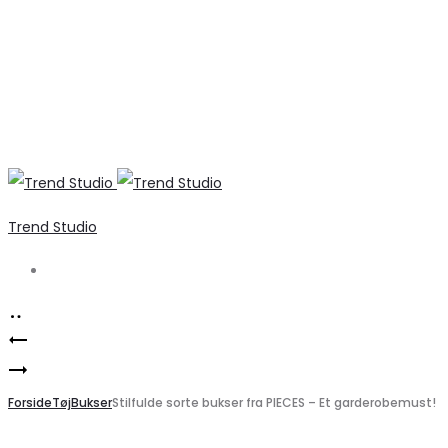
Trend Studio
Search
Product
Elegant
navigation
VERO
festkjole
MODA
Forside
VISILJA
Tøj
Bukser
Stilfulde sorte bukser fra PIECES – Et garderobemust!
VMWILLOW
fra