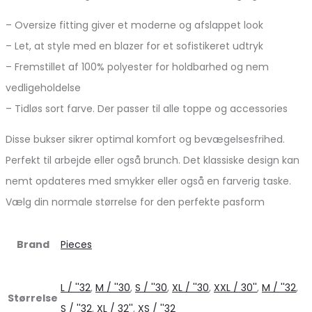
– Oversize fitting giver et moderne og afslappet look
– Let, at style med en blazer for et sofistikeret udtryk
– Fremstillet af 100% polyester for holdbarhed og nem
vedligeholdelse
– Tidløs sort farve. Der passer til alle toppe og accessories
Disse bukser sikrer optimal komfort og bevægelsesfrihed.
Perfekt til arbejde eller også brunch. Det klassiske design kan
nemt opdateres med smykker eller også en farverig taske.
Vælg din normale størrelse for den perfekte pasform
Brand
Pieces
L / ''32
,
M / ''30
,
S / ''30
,
XL / ''30
,
XXL / 30''
,
M / ''32
,
Størrelse
S / ''32
,
XL / 32''
,
XS / ''32