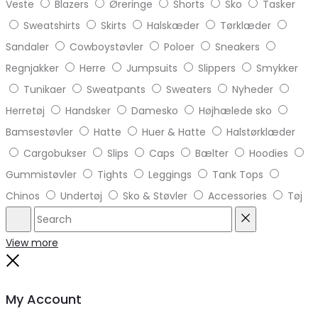
Veste
Blazers
Øreringe
Shorts
Sko
Tasker
Sweatshirts
Skirts
Halskæder
Tørklæder
Sandaler
Cowboystøvler
Poloer
Sneakers
Regnjakker
Herre
Jumpsuits
Slippers
Smykker
Tunikaer
Sweatpants
Sweaters
Nyheder
Herretøj
Handsker
Damesko
Højhælede sko
Bamsestøvler
Hatte
Huer & Hatte
Halstørklæder
Cargobukser
Slips
Caps
Bælter
Hoodies
Gummistøvler
Tights
Leggings
Tank Tops
Chinos
Undertøj
Sko & Støvler
Accessories
Tøj
Search
Reset
View more
Close
My Account