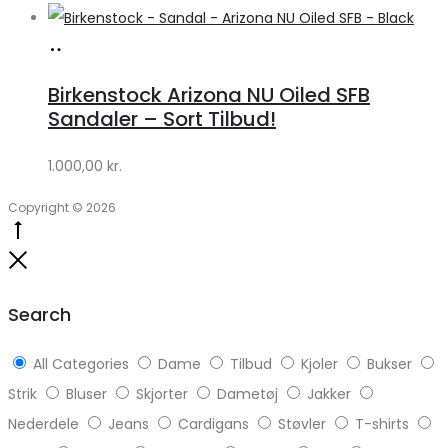
Køb
hos
Birkenstock Arizona NU Oiled SFB
Lykke
Sandaler – Sort Tilbud!
by
1.000,00
kr.
Lykke
Copyright © 2026
Go
to
Close
top
Search
All Categories
Dame
Tilbud
Kjoler
Bukser
Strik
Bluser
Skjorter
Dametøj
Jakker
Nederdele
Jeans
Cardigans
Støvler
T-shirts