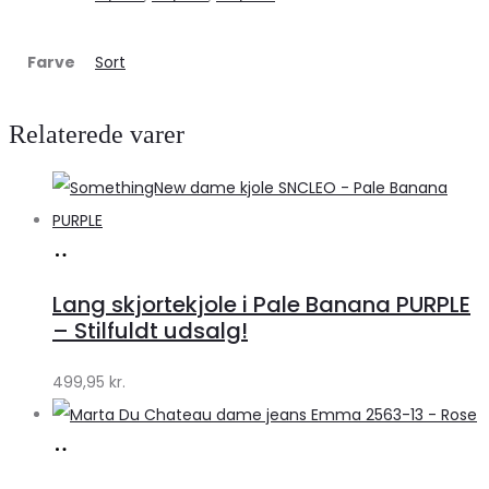
Farve
Sort
Relaterede varer
Køb
hos
Lang skjortekjole i Pale Banana PURPLE
Klædeskabet.dk
– Stilfuldt udsalg!
499,95
kr.
Køb
hos