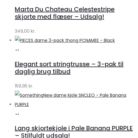
hos
Marta Du Chateau Celestestripe
Klædeskabet.dk
skjorte med flæser – Udsalg!
349,00
kr.
Køb
hos
Elegant sort stringtrusse – 3-pak til
Klædeskabet.dk
daglig brug tilbud
159,95
kr.
Køb
hos
Lang skjortekjole i Pale Banana PURPLE
Klædeskabet.dk
– Stilfuldt udsalg!