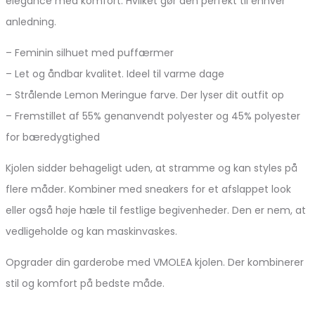
elegance med komfort. Hvilket gør den perfekt til enhver
anledning.
– Feminin silhuet med puffærmer
– Let og åndbar kvalitet. Ideel til varme dage
– Strålende Lemon Meringue farve. Der lyser dit outfit op
– Fremstillet af 55% genanvendt polyester og 45% polyester
for bæredygtighed
Kjolen sidder behageligt uden, at stramme og kan styles på
flere måder. Kombiner med sneakers for et afslappet look
eller også høje hæle til festlige begivenheder. Den er nem, at
vedligeholde og kan maskinvaskes.
Opgrader din garderobe med VMOLEA kjolen. Der kombinerer
stil og komfort på bedste måde.