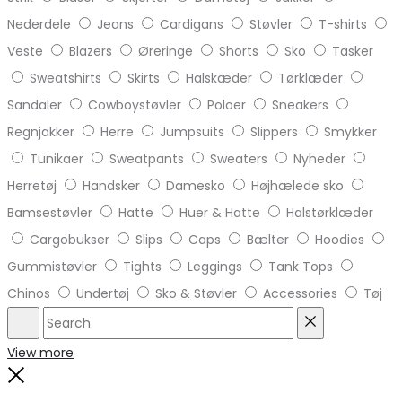
Nederdele
Jeans
Cardigans
Støvler
T-shirts
Veste
Blazers
Øreringe
Shorts
Sko
Tasker
Sweatshirts
Skirts
Halskæder
Tørklæder
Sandaler
Cowboystøvler
Poloer
Sneakers
Regnjakker
Herre
Jumpsuits
Slippers
Smykker
Tunikaer
Sweatpants
Sweaters
Nyheder
Herretøj
Handsker
Damesko
Højhælede sko
Bamsestøvler
Hatte
Huer & Hatte
Halstørklæder
Cargobukser
Slips
Caps
Bælter
Hoodies
Gummistøvler
Tights
Leggings
Tank Tops
Chinos
Undertøj
Sko & Støvler
Accessories
Tøj
Search
Reset
View more
Close