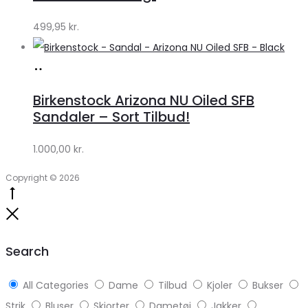
499,95
kr.
Køb
hos
Birkenstock Arizona NU Oiled SFB
Lykke
Sandaler – Sort Tilbud!
by
1.000,00
kr.
Lykke
Copyright © 2026
Go
to
Close
top
Search
All Categories
Dame
Tilbud
Kjoler
Bukser
Strik
Bluser
Skjorter
Dametøj
Jakker