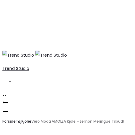
Trend Studio
Search
Product
ONLY
navigation
Veronique
Kjole
Biker
Forside
ONLCAITLIN
Tøj
Kjoler
Vero Moda VMOLEA Kjole – Lemon Meringue Tilbud!
Støvler
–