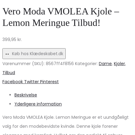
1688
Mørkeblå
Vero Moda VMOLEA Kjole –
–
Denim
Lemon Meringue Tilbud!
Brun
til
til
Fest
399,95
kr.
Stilfuld
og
Hverdag
Hverdag
Køb hos Klædeskabet.dk
Varenummer (SKU):
8567ff4f8156
Kategorier:
Dame
,
Kjoler
,
Tilbud
Share
Facebook
Twitter
Pinterest
Beskrivelse
Yderligere information
Vero Moda VMOLEA Kjole. Lemon Meringue er et uundgåeligt
valg for den modebevidste kvinde. Denne kjole forener