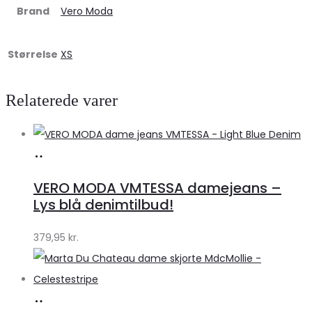
Brand
Vero Moda
Størrelse
XS
Relaterede varer
Køb
hos
VERO MODA VMTESSA damejeans –
Klædeskabet.dk
Lys blå denimtilbud!
379,95
kr.
Køb