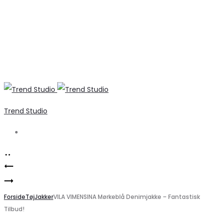
Trend Studio
Search
Product
Elegant
navigation
Klassisk
sort
VERO
Forside
plissekjole
Tøj
Jakker
VILA VIMENSINA Mørkeblå Denimjakke – Fantastisk
Tilbud!
MODA
fra