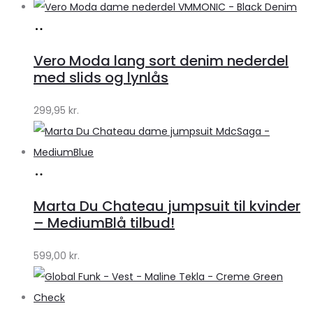
Køb
hos
Vero Moda lang sort denim nederdel
Klædeskabet.dk
med slids og lynlås
299,95
kr.
Køb
hos
Marta Du Chateau jumpsuit til kvinder
Klædeskabet.dk
– MediumBlå tilbud!
599,00
kr.