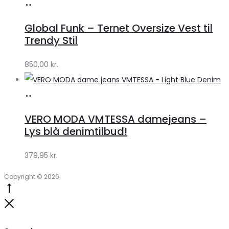
Køb
hos
Global Funk – Ternet Oversize Vest til
Lykke
Trendy Stil
by
850,00
kr.
Lykke
Køb
hos
VERO MODA VMTESSA damejeans –
Klædeskabet.dk
Lys blå denimtilbud!
379,95
kr.
Copyright © 2026
Go
to
Close
top