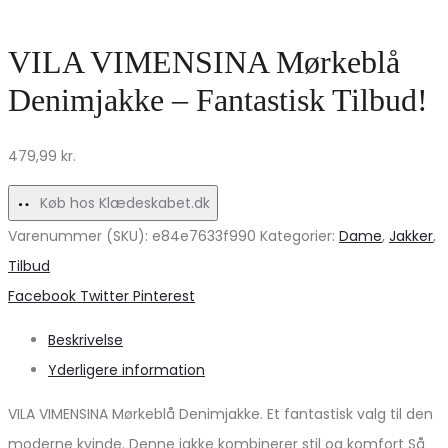
hørskjorte
Marta
–
Du
VILA VIMENSINA Mørkeblå
Moonbeam
Chateau
Denimjakke – Fantastisk Tilbud!
på
–
udsalg!
Udsalg!
479,99
kr.
Køb hos Klædeskabet.dk
Varenummer (SKU):
e84e7633f990
Kategorier:
Dame
,
Jakker
,
Tilbud
Share
Facebook
Twitter
Pinterest
Beskrivelse
Yderligere information
VILA VIMENSINA Mørkeblå Denimjakke. Et fantastisk valg til den
moderne kvinde. Denne jakke kombinerer stil og komfort Så