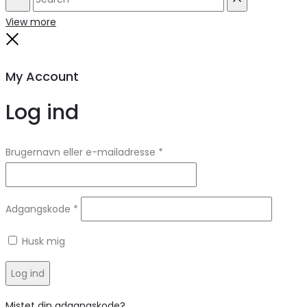
Search
Reset
View more
Close
My Account
Log ind
Brugernavn eller e-mailadresse
*
Adgangskode
*
Husk mig
Log ind
Mistet din adgangskode?