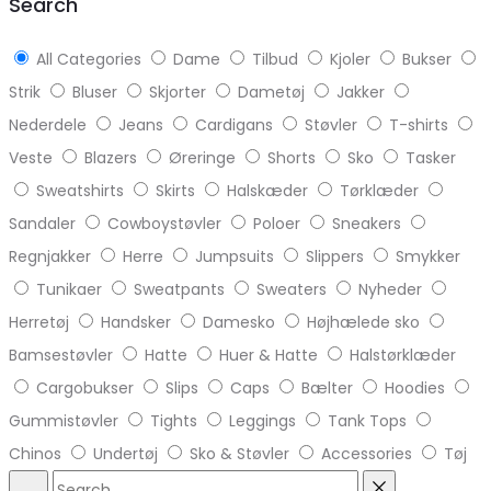
Search
All Categories
Dame
Tilbud
Kjoler
Bukser
Strik
Bluser
Skjorter
Dametøj
Jakker
Nederdele
Jeans
Cardigans
Støvler
T-shirts
Veste
Blazers
Øreringe
Shorts
Sko
Tasker
Sweatshirts
Skirts
Halskæder
Tørklæder
Sandaler
Cowboystøvler
Poloer
Sneakers
Regnjakker
Herre
Jumpsuits
Slippers
Smykker
Tunikaer
Sweatpants
Sweaters
Nyheder
Herretøj
Handsker
Damesko
Højhælede sko
Bamsestøvler
Hatte
Huer & Hatte
Halstørklæder
Cargobukser
Slips
Caps
Bælter
Hoodies
Gummistøvler
Tights
Leggings
Tank Tops
Chinos
Undertøj
Sko & Støvler
Accessories
Tøj