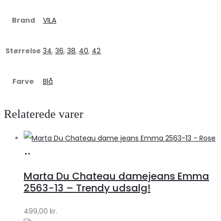
Brand
VILA
Størrelse
34
,
36
,
38
,
40
,
42
Farve
Blå
Relaterede varer
Køb
hos
Marta Du Chateau damejeans Emma
Klædeskabet.dk
2563-13 – Trendy udsalg!
499,00
kr.