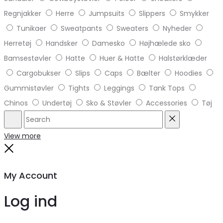
Regnjakker
Herre
Jumpsuits
Slippers
Smykker
Tunikaer
Sweatpants
Sweaters
Nyheder
Herretøj
Handsker
Damesko
Højhælede sko
Bamsestøvler
Hatte
Huer & Hatte
Halstørklæder
Cargobukser
Slips
Caps
Bælter
Hoodies
Gummistøvler
Tights
Leggings
Tank Tops
Chinos
Undertøj
Sko & Støvler
Accessories
Tøj
Search
Reset
View more
Close
My Account
Log ind