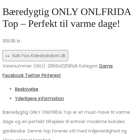
skjorte
bukser
Bæredygtig ONLY ONLFRIDA
fra
MdcParis
Top – Perfekt til varme dage!
PIECES
MDC232-
–
JP9305
199,95
kr.
Black
–
Friday!
Camo
Køb hos Klædeskabet.dk
Varenummer (SKU):
2956a32581a5
Kategori:
Dame
Share
Facebook
Twitter
Pinterest
Beskrivelse
Yderligere information
Bæredygtig ONLY ONLFRIDA Top er et must-have til varme
dage og en perfekt tilføjelse til enhver moderne kvindes
garderobe. Denne top forener stil med miljøvenlighed og