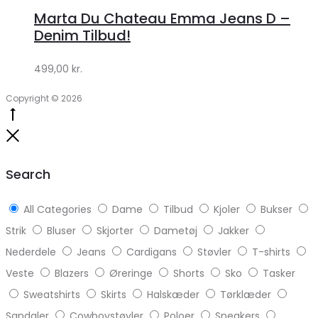
hos
Marta Du Chateau Emma Jeans D –
Klædeskabet.dk
Denim Tilbud!
499,00
kr.
Copyright © 2026
Go
to
Close
top
Search
All Categories
Dame
Tilbud
Kjoler
Bukser
Strik
Bluser
Skjorter
Dametøj
Jakker
Nederdele
Jeans
Cardigans
Støvler
T-shirts
Veste
Blazers
Øreringe
Shorts
Sko
Tasker
Sweatshirts
Skirts
Halskæder
Tørklæder
Sandaler
Cowboystøvler
Poloer
Sneakers