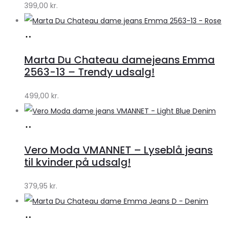
399,00
kr.
Køb
hos
Marta Du Chateau damejeans Emma
Klædeskabet.dk
2563-13 – Trendy udsalg!
499,00
kr.
Køb
hos
Vero Moda VMANNET – Lyseblå jeans
Klædeskabet.dk
til kvinder på udsalg!
379,95
kr.
Køb