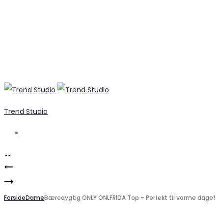
Trend Studio
Search
Product
Marta
navigation
Stilfuld
du
Bonbon
Forside
Chateau
Dame
Bæredygtig ONLY ONLFRIDA Top – Perfekt til varme dage!
stribet
dame