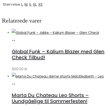
Størrelse
L
,
M
,
S
,
XL
,
XS
Relaterede varer
Køb
hos
Global Funk – Kalium Blazer med Glen
Lykke
Check Tilbud!
by
600,00
kr.
Lykke
Køb
hos
Marta Du Chateau Leo Shorts –
Klædeskabet.dk
Uundgåelige til Sommerfesten!