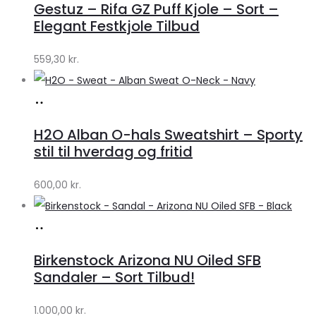
Gestuz – Rifa GZ Puff Kjole – Sort –
Lykke
Elegant Festkjole Tilbud
by
559,30
kr.
Lykke
Køb
hos
H2O Alban O-hals Sweatshirt – Sporty
Lykke
stil til hverdag og fritid
by
600,00
kr.
Lykke
Køb
hos
Birkenstock Arizona NU Oiled SFB
Lykke
Sandaler – Sort Tilbud!
by
1.000,00
kr.
Lykke