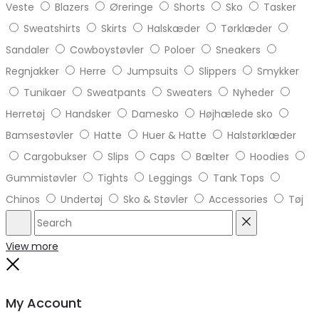
Veste
Blazers
Øreringe
Shorts
Sko
Tasker
Sweatshirts
Skirts
Halskæder
Tørklæder
Sandaler
Cowboystøvler
Poloer
Sneakers
Regnjakker
Herre
Jumpsuits
Slippers
Smykker
Tunikaer
Sweatpants
Sweaters
Nyheder
Herretøj
Handsker
Damesko
Højhælede sko
Bamsestøvler
Hatte
Huer & Hatte
Halstørklæder
Cargobukser
Slips
Caps
Bælter
Hoodies
Gummistøvler
Tights
Leggings
Tank Tops
Chinos
Undertøj
Sko & Støvler
Accessories
Tøj
Search
Reset
View more
Close
My Account