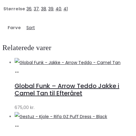
Størrelse
36
,
37
,
38
,
39
,
40
,
41
Farve
Sort
Relaterede varer
Køb
hos
Global Funk – Arrow Teddo Jakke i
Lykke
Camel Tan til Efteråret
by
675,00
kr.
Lykke
Køb
hos