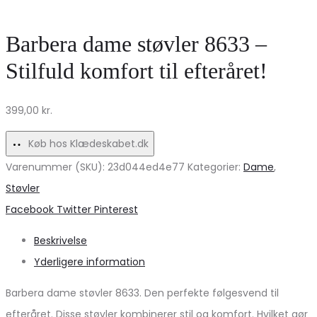
blå
Elegant
herre
skjorte
Barbera dame støvler 8633 –
polo
med
Stilfuld komfort til efteråret!
–
ballonærmer
Fantastisk
på
399,00
kr.
tilbud!
udsalg!
Køb hos Klædeskabet.dk
Varenummer (SKU):
23d044ed4e77
Kategorier:
Dame
,
Støvler
Share
Facebook
Twitter
Pinterest
Beskrivelse
Yderligere information
Barbera dame støvler 8633. Den perfekte følgesvend til
efteråret. Disse støvler kombinerer stil og komfort. Hvilket gør