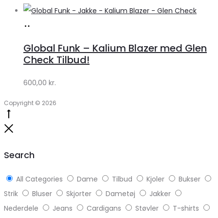
Køb
hos
Global Funk – Kalium Blazer med Glen
Lykke
Check Tilbud!
by
600,00
kr.
Lykke
Copyright © 2026
Go
to
Close
top
Search
All Categories
Dame
Tilbud
Kjoler
Bukser
Strik
Bluser
Skjorter
Dametøj
Jakker
Nederdele
Jeans
Cardigans
Støvler
T-shirts