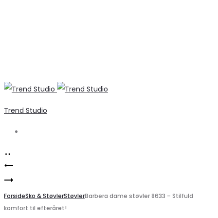
Trend Studio
Search
Product
VILA
navigation
Geographical
Viagga
Norway
Forside
Top
Sko & Støvler
Støvler
Barbera dame støvler 8633 – Stilfuld
komfort til efteråret!
lys
–